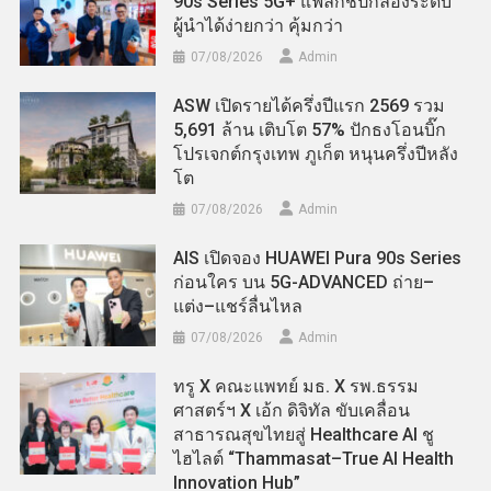
90s Series 5G+ แฟลกชิปกล้องระดับ
ผู้นำได้ง่ายกว่า คุ้มกว่า
07/08/2026
Admin
ASW เปิดรายได้ครึ่งปีแรก 2569 รวม
5,691 ล้าน เติบโต 57% ปักธงโอนบิ๊ก
โปรเจกต์กรุงเทพ ภูเก็ต หนุนครึ่งปีหลัง
โต
07/08/2026
Admin
AIS เปิดจอง HUAWEI Pura 90s Series
ก่อนใคร บน 5G-ADVANCED ถ่าย–
แต่ง–แชร์ลื่นไหล
07/08/2026
Admin
ทรู X คณะแพทย์ มธ. X รพ.ธรรม
ศาสตร์ฯ X เอ้ก ดิจิทัล ขับเคลื่อน
สาธารณสุขไทยสู่ Healthcare AI ชู
ไฮไลต์ “Thammasat–True AI Health
Innovation Hub”