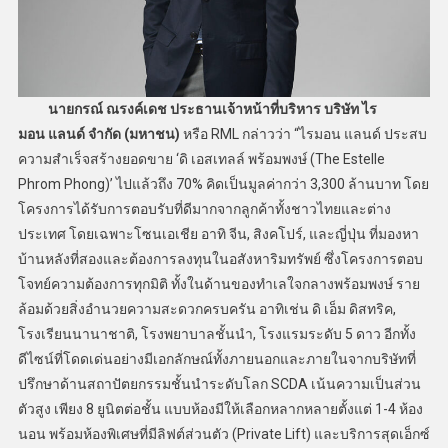
นายกรณ์ ณรงค์เดช ประธานเจ้าหน้าที่บริหาร บริษัท ไร
มอน แลนด์ จำกัด (มหาชน)
หรือ RML กล่าวว่า “ไรมอน แลนด์ ประสบ
ความสำเร็จสร้างยอดขาย ‘ดิ เอสเทลล์ พร้อมพงษ์ (The Estelle
Phrom Phong)’ ไปแล้วถึง 70% คิดเป็นมูลค่ากว่า 3,300 ล้านบาท โดย
โครงการได้รับการตอบรับที่ดีมากจากลูกค้าทั้งชาวไทยและต่าง
ประเทศ โดยเฉพาะโซนเอเชีย อาทิ จีน, สิงคโปร์, และญี่ปุ่น ที่มองหา
บ้านหลังที่สองและต้องการลงทุนในอสังหาริมทรัพย์ ซึ่งโครงการตอบ
โจทย์ความต้องการทุกมิติ ทั้งในด้านของทำเลใจกลางพร้อมพงษ์ ราย
ล้อมด้วยสิ่งอำนวยความสะดวกครบครัน อาทิเช่น ดิ เอ็ม ดิสทริค,
โรงเรียนนานาชาติ, โรงพยาบาลชั้นนำ, โรงแรมระดับ 5 ดาว อีกทั้ง
ดีไซน์ที่โดดเด่นอย่างมีเอกลักษณ์ทั้งภายนอกและภายในจากบริษัทที่
ปรึกษาด้านสถาปัตยกรรมชั้นนำระดับโลก SCDA เน้นความเป็นส่วน
ตัวสูง เพียง 8 ยูนิตต่อชั้น แบบห้องมีให้เลือกหลากหลายตั้งแต่ 1-4 ห้อง
นอน พร้อมห้องพิเศษที่มีลิฟต์ส่วนตัว (Private Lift) และบริการสุดเอ็กซ์