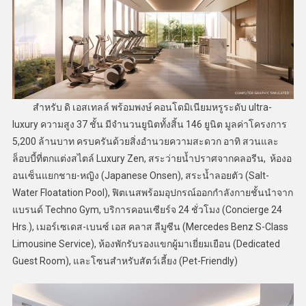
สำหรับ ดิ เอสเทลล์ พร้อมพงษ์ คอนโดมิเนียมหรูระดับ ultra-
luxury ความสูง 37 ชั้น มีจำนวนยูนิตทั้งสิ้น 146 ยูนิต มูลค่าโครงการ
5,200 ล้านบาท ครบครันด้วยสิ่งอำนวยความสะดวก อาทิ สวนและ
ล็อบบี้ที่ตกแต่งสไตล์ Luxury Zen, สระว่ายน้ำปราศจากคลอรีน, ห้องอ
อนเซ็นแยกชาย-หญิง (Japanese Onsen), สระน้ำลอยตัว (Salt-
Water Floatation Pool), ฟิตเนสพร้อมอุปกรณ์ออกกำลังกายชั้นนำจาก
แบรนด์ Techno Gym, บริการคอนเซียร์จ 24 ชั่วโมง (Concierge 24
Hrs.), เมอร์เซเดส-เบนซ์ เอส คลาส ลีมูซีน (Mercedes Benz S-Class
Limousine Service), ห้องพักรับรองแขกผู้มาเยี่ยมเยือน (Dedicated
Guest Room), และโซนสำหรับสัตว์เลี้ยง (Pet-Friendly)