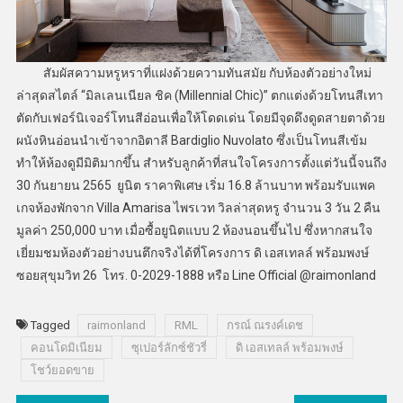
สัมผัสความหรูหราที่แฝงด้วยความทันสมัย กับห้องตัวอย่างใหม่
ล่าสุดสไตล์ “มิลเลนเนียล ชิค (Millennial Chic)” ตกแต่งด้วยโทนสีเทา
ตัดกับเฟอร์นิเจอร์โทนสีอ่อนเพื่อให้โดดเด่น โดยมีจุดดึงดูดสายตาด้วย
ผนังหินอ่อนนำเข้าจากอิตาลี Bardiglio Nuvolato ซึ่งเป็นโทนสีเข้ม
ทำให้ห้องดูมีมิติมากขึ้น สำหรับลูกค้าที่สนใจโครงการตั้งแต่วันนี้จนถึง
30 กันยายน 2565 ยูนิต ราคาพิเศษ เริ่ม 16.8 ล้านบาท พร้อมรับแพค
เกจห้องพักจาก Villa Amarisa ไพรเวท วิลล่าสุดหรู จำนวน 3 วัน 2 คืน
มูลค่า 250,000 บาท เมื่อซื้อยูนิตแบบ 2 ห้องนอนขึ้นไป ซึ่งหากสนใจ
เยี่ยมชมห้องตัวอย่างบนตึกจริงได้ที่โครงการ ดิ เอสเทลล์ พร้อมพงษ์
ซอยสุขุมวิท 26 โทร. 0-2029-1888 หรือ Line Official @raimonland
Tagged
raimonland
RML
กรณ์ ณรงค์เดช
คอนโดมิเนียม
ซุเปอร์ลักซ์ชัวรี่
ดิ เอสเทลล์ พร้อมพงษ์
โชว์ยอดขาย