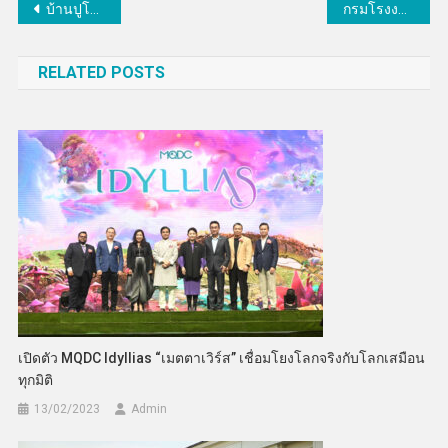
แนะแนว
บ้านปูโชว์กำไรครึ่งแรกปี 2565 แข็งแกร่ง ขยายการลงทุนพลังงานสะอาด เดินหน้าสร้างพอร์ตพลังงานครบวงจร
กรมโรงงานฯ จับมือ Dowจัดสัมมนาโชว์นวัตกรรม BCG ผลักดันภาคอุตฯสู่ความเป็นกลางทางคาร์บอน
เรื่อง
RELATED POSTS
เปิดตัว MQDC Idyllias “เมตตาเวิร์ส” เชื่อมโยงโลกจริงกับโลกเสมือน
ทุกมิติ
13/02/2023
Admin