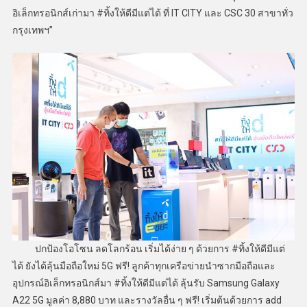
อิเล็กทรอนิกส์เก่ามา #ทิ้งให้ดีมีแต่ได้ ที่ IT CITY และ CSC 30 สาขาทั่ว
กรุงเทพฯ”
ปกป้องโอโซน ลดโลกร้อน เริ่มได้ง่าย ๆ ด้วยการ #ทิ้งให้ดีมีแต่
ได้ ยังได้ลุ้นมือถือใหม่ 5G ฟรี! ลูกค้าทุกเครือข่ายนำซากมือถือและ
อุปกรณ์อิเล็กทรอนิกส์มา #ทิ้งให้ดีมีแต่ได้ ลุ้นรับ Samsung Galaxy
A22 5G มูลค่า 8,880 บาท และรางวัลอื่น ๆ ฟรี! เริ่มต้นด้วยการ add