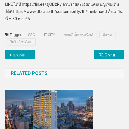
LINE ได้ที่ https://lin.ee/sjODzRy อ่านรายละเอียดแคมเปญเพิ่มเติม
ได้ที่ https://www.dtac.co.th/sustainability/th/think-hai-d ตั้งแต่วัน
นี้ – 30 พ.ย. 65
Tagged
CSC
IT CITY
ขยะอิเล็กทรอนิกส์
ดีแทค
วันโอโซนโลก
แนะแนว
อว.เห็นชอบแผนปฏิบัติการด้านการพัฒนาระบบมาตรวิทยาแห่งชาติ ระยะที่ 4
REIC รายงานสถานการณ์ตลาดที่อยู่อาศัยกทม.-ปริมณฑล Q2/2565 คาดทั้งปี 65 มีหน่วยขายเพิ่มขึ้นร้อยละ 24
เรื่อง
RELATED POSTS