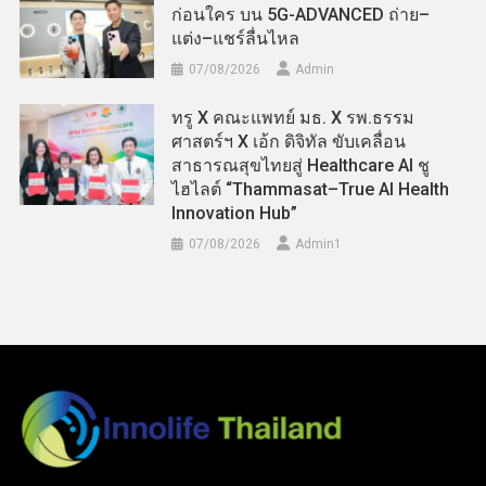
ก่อนใคร บน 5G-ADVANCED ถ่าย–
แต่ง–แชร์ลื่นไหล
07/08/2026
Admin
ทรู X คณะแพทย์ มธ. X รพ.ธรรม
ศาสตร์ฯ X เอ้ก ดิจิทัล ขับเคลื่อน
สาธารณสุขไทยสู่ Healthcare AI ชู
ไฮไลต์ “Thammasat–True AI Health
Innovation Hub”
07/08/2026
Admin​1