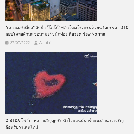
“เลอ เมอริเดียน” จับมือ “โตโต้” พลิกโฉมโรงแรมด้วยนวัตกรรม TOTO
ตอบโจทย์ด้านสุขอนามัยรับนักท่องเที่ยวยุค New Normal
27/07/2022
Admin​1
GISTDA โชว์ภาพเกาะสัญญารัก หัวใจแลนด์มาร์กแห่งอำนาจเจริญ
ต้อนรับวาเลนไทน์