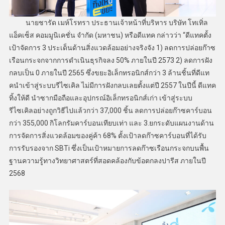
นายชารัด เมห์โรทรา ประธานเจ้าหน้าที่บริหาร บริษัท โทเทิ่ล
แอ็คเซ็ส คอมมูนิเคชั่น จำกัด (มหาชน) หรือดีแทค กล่าวว่า “ดีแทคตั้ง
เป้าจัดการ 3 ประเด็นด้านสิ่งแวดล้อมอย่างจริงจัง 1) ลดการปล่อยก๊าซ
เรือนกระจกจากการดำเนินธุรกิจลง 50% ภายในปี 2573 2) ลดการฝัง
กลบเป็น 0 ภายในปี 2565 ซึ่งขยะอิเล็กทรอนิกส์กว่า 3 ล้านชิ้นที่ดีแท
คนำเข้าสู่ระบบรีไซเคิล ไม่มีการฝังกลบเลยตั้งแต่ปี 2557 ในปีนี้ ดีแทค
ทิ้งให้ดี นำซากมือถือและอุปกรณ์อิเล็กทรอนิกส์เก่า เข้าสู่ระบบ
รีไซเคิลอย่างถูกวิธีไปแล้วกว่า 37,000 ชิ้น ลดการปล่อยก๊าซคาร์บอน
กว่า 355,000 กิโลกรัมคาร์บอนเทียบเท่า และ 3.ยกระดับแผนงานด้าน
การจัดการสิ่งแวดล้อมของคู่ค้า 68% ตั้งเป้าลดก๊าซคาร์บอนที่ได้รับ
การรับรองจาก SBTi ซึ่งเป็นเป้าหมายการลดก๊าซเรือนกระจกบนพื้น
ฐานความรู้ทางวิทยาศาสตร์ที่สอดคล้องกับข้อตกลงปารีส ภายในปี
2568