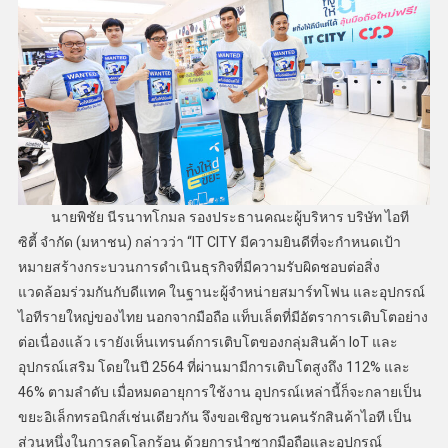
นายพิชัย นีรนาทโกมล รองประธานคณะผู้บริหาร บริษัท ไอที
ซิตี้ จำกัด (มหาชน) กล่าวว่า “IT CITY มีความยินดีที่จะกำหนดเป้า
หมายสร้างกระบวนการดำเนินธุรกิจที่มีความรับผิดชอบต่อสิ่ง
แวดล้อมร่วมกันกับดีแทค ในฐานะผู้จำหน่ายสมาร์ทโฟน และอุปกรณ์
ไอทีรายใหญ่ของไทย นอกจากมือถือ แท็บเล็ตที่มีอัตราการเติบโตอย่าง
ต่อเนื่องแล้ว เรายังเห็นเทรนด์การเติบโตของกลุ่มสินค้า IoT และ
อุปกรณ์เสริม โดยในปี 2564 ที่ผ่านมามีการเติบโตสูงถึง 112% และ
46% ตามลำดับ เมื่อหมดอายุการใช้งาน อุปกรณ์เหล่านี้ก็จะกลายเป็น
ขยะอิเล็กทรอนิกส์เช่นเดียวกัน จึงขอเชิญชวนคนรักสินค้าไอที เป็น
ส่วนหนึ่งในการลดโลกร้อน ด้วยการนำซากมือถือและอุปกรณ์