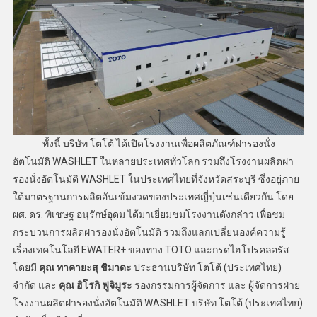
ทั้งนี้ บริษัท โตโต้ ได้เปิดโรงงานเพื่อผลิตภัณฑ์ฝารองนั่ง
อัตโนมัติ WASHLET ในหลายประเทศทั่วโลก รวมถึงโรงงานผลิตฝา
รองนั่งอัตโนมัติ WASHLET ในประเทศไทยที่จังหวัดสระบุรี ซึ่งอยู่ภาย
ใต้มาตรฐานการผลิตอันเข้มงวดของประเทศญี่ปุ่นเช่นเดียวกัน โดย
ผศ. ดร. พิเชษฐ อนุรักษ์อุดม ได้มาเยี่ยมชมโรงงานดังกล่าว เพื่อชม
กระบวนการผลิตฝารองนั่งอัตโนมัติ รวมถึงแลกเปลี่ยนองค์ความรู้
เรื่องเทคโนโลยี EWATER+ ของทาง TOTO และกรดไฮโปรคลอรัส
โดยมี
คุณ ทาคายะสุ ชิมาดะ
ประธานบริษัท โตโต้ (ประเทศไทย)
จำกัด และ
คุณ ฮิโรกิ ฟูจิมูระ
รองกรรมการผู้จัดการ และ ผู้จัดการฝ่าย
โรงงานผลิตฝารองนั่งอัตโนมัติ WASHLET บริษัท โตโต้ (ประเทศไทย)