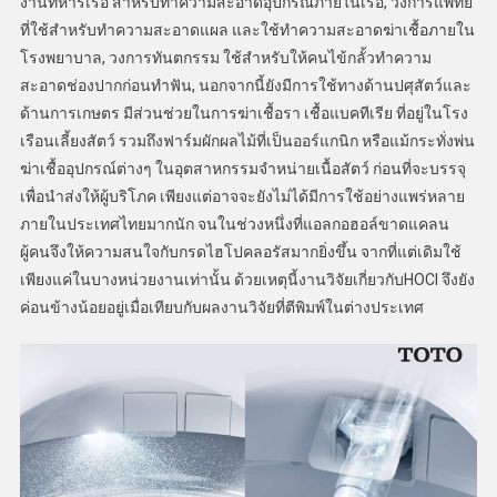
งานทหารเรือ สำหรับทำความสะอาดอุปกรณ์ภายในเรือ, วงการแพทย์
ที่ใช้สำหรับทำความสะอาดแผล และใช้ทำความสะอาดฆ่าเชื้อภายใน
โรงพยาบาล, วงการทันตกรรม ใช้สำหรับให้คนไข้กลั้วทำความ
สะอาดช่องปากก่อนทำฟัน, นอกจากนี้ยังมีการใช้ทางด้านปศุสัตว์และ
ด้านการเกษตร มีส่วนช่วยในการฆ่าเชื้อรา เชื้อแบคทีเรีย ที่อยู่ในโรง
เรือนเลี้ยงสัตว์ รวมถึงฟาร์มผักผลไม้ที่เป็นออร์แกนิก หรือแม้กระทั่งพ่น
ฆ่าเชื้ออุปกรณ์ต่างๆ ในอุตสาหกรรมจำหน่ายเนื้อสัตว์ ก่อนที่จะบรรจุ
เพื่อนำส่งให้ผู้บริโภค เพียงแต่อาจจะยังไม่ได้มีการใช้อย่างแพร่หลาย
ภายในประเทศไทยมากนัก จนในช่วงหนึ่งที่แอลกอฮอล์ขาดแคลน
ผู้คนจึงให้ความสนใจกับกรดไฮโปคลอรัสมากยิ่งขึ้น จากที่แต่เดิมใช้
เพียงแค่ในบางหน่วยงานเท่านั้น ด้วยเหตุนี้งานวิจัยเกี่ยวกับHOCl จึงยัง
ค่อนข้างน้อยอยู่เมื่อเทียบกับผลงานวิจัยที่ตีพิมพ์ในต่างประเทศ