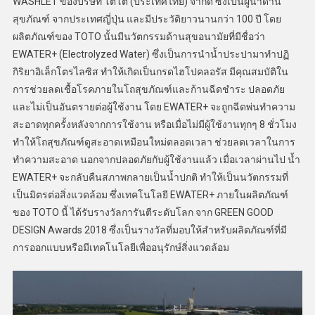
WASHLET ของบริษัท โตโต้ (ประเทศไทย) จำกัด ซึ่งเป็นผู้นำด้าน
สุขภัณฑ์ จากประเทศญี่ปุ่น และมีประวัติยาวนานกว่า 100 ปี โดย
ผลิตภัณฑ์ของ TOTO นั้นมีนวัตกรรมด้านสุขอนามัยที่มีชื่อว่า
EWATER+ (Electrolyzed Water) ซึ่งเป็นการนำน้ำประปามาทำปฏิ
กิริยาอิเล็กโตรไลซิส ทำให้เกิดเป็นกรดไฮโปคลอรัส มีคุณสมบัติใน
การช่วยลดเชื้อโรคภายในโถสุขภัณฑ์และก้านฉีดชำระ ปลอดภัย
และไม่เป็นอันตรายต่อผู้ใช้งาน โดย EWATER+ จะถูกฉีดพ่นทำความ
สะอาดทุกครั้งหลังจากการใช้งาน หรือเมื่อไม่มีผู้ใช้งานทุกๆ 8 ชั่วโมง
ทำให้โถสุขภัณฑ์ดูสะอาดเหมือนใหม่ตลอดเวลา ช่วยลดเวลาในการ
ทำความสะอาด นอกจากปลอดภัยกับผู้ใช้งานแล้ว เมื่อเวลาผ่านไป น้ำ
EWATER+ จะกลับคืนสภาพกลายเป็นน้ำปกติ ทำให้เป็นนวัตกรรมที่
เป็นมิตรต่อสิ่งแวดล้อม ซึ่งเทคโนโลยี EWATER+ ภายในผลิตภัณฑ์
ของ TOTO นี้ ได้รับรางวัลการันตีระดับโลก จาก GREEN GOOD
DESIGN Awards 2018 ซึ่งเป็นรางวัลที่มอบให้สำหรับผลิตภัณฑ์ที่มี
การออกแบบหรือมีเทคโนโลยีเพื่ออนุรักษ์สิ่งแวดล้อม