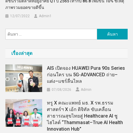
ดัชนีรวมตลาดที่อยู่อาศัย Q1 ปี 2565 เท่ากับ 86.8 เพิ่มขึ้น 10% ชี้เหตุ
ภาพรวมยอดขายดีขึ้น
12/07/2022
Admin​1
ค้นหา
สำหรับ:
เรื่องล่าสุด
AIS เปิดจอง HUAWEI Pura 90s Series
ก่อนใคร บน 5G-ADVANCED ถ่าย–
แต่ง–แชร์ลื่นไหล
07/08/2026
Admin
ทรู X คณะแพทย์ มธ. X รพ.ธรรม
ศาสตร์ฯ X เอ้ก ดิจิทัล ขับเคลื่อน
สาธารณสุขไทยสู่ Healthcare AI ชู
ไฮไลต์ “Thammasat–True AI Health
Innovation Hub”