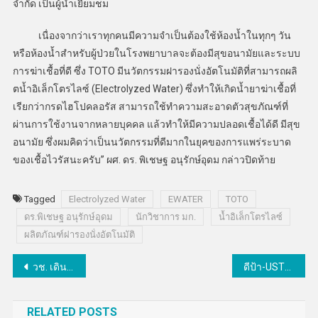
จำกัด เป็นผู้นำเยี่ยมชม
เนื่องจากว่าเราทุกคนมีความจำเป็นต้องใช้ห้องน้ำในทุกๆ วัน
หรือห้องน้ำสำหรับผู้ป่วยในโรงพยาบาลจะต้องมีสุขอนามัยและระบบ
การฆ่าเชื้อที่ดี ซึ่ง TOTO มีนวัตกรรมฝารองนั่งอัตโนมัติที่สามารถผลิ
ตน้ำอิเล็กโตรไลซ์ (Electrolyzed Water) ซึ่งทำให้เกิดน้ำยาฆ่าเชื้อที่
เรียกว่ากรดไฮโปคลอรัส สามารถใช้ทำความสะอาดตัวสุขภัณฑ์ที่
ผ่านการใช้งานจากหลายบุคคล แล้วทำให้มีความปลอดเชื้อได้ดี มีสุข
อนามัย ซึ่งผมคิดว่าเป็นนวัตกรรมที่ดีมากในยุคของการแพร่ระบาด
ของเชื้อไวรัสนะครับ” ผศ. ดร. พิเชษฐ อนุรักษ์อุดม กล่าวปิดท้าย
Tagged
Electrolyzed Water
EWATER
TOTO
ดร.พิเชษฐ อนุรักษ์อุดม
นักวิชาการ มก.
น้ำอิเล็กโตรไลซ์
ผลิตภัณฑ์ฝารองนั่งอัตโนมัติ
แนะแนว
วช. เดินหน้าประกวด “ผลงานประดิษฐ์คิดค้น” สร้างโอกาสและแรงจูงใจแก่นักวิจัย-นักประดิษฐ์ไทย
ดีป้า-USTDA สานต่อความร่วมมือระหว่างประเทศขับเคลื่อนเมืองอัจฉริยะประเทศไทยปั้นโครงสร้างพื้นฐานไอซีทีจังหวัดภูเก็ต
เรื่อง
RELATED POSTS