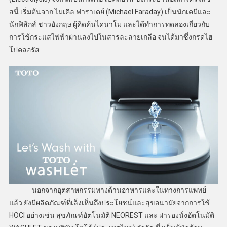
สนี้ เริ่มต้นจาก ไมเคิล ฟาราเดย์ (Michael Faraday) เป็นนักเคมีและ
นักฟิสิกส์ ชาวอังกฤษ ผู้คิดค้นไดนาโม และได้ทำการทดลองเกี่ยวกับ
การใช้กระแสไฟฟ้าผ่านลงไปในสารละลายเกลือ จนได้มาซึ่งกรดไฮ
โปคลอรัส
นอกจากอุตสาหกรรมทางด้านอาหารและในทางการแพทย์
แล้ว ยังมีผลิตภัณฑ์ที่เล็งเห็นถึงประโยชน์และสุขอนามัยจากการใช้
HOCl อย่างเช่น สุขภัณฑ์อัตโนมัติ NEOREST และ ฝารองนั่งอัตโนมัติ