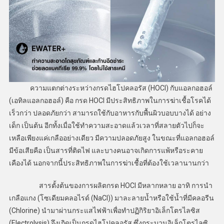
ความแตกต่างระหว่างกรดไฮโปคลอรัส (HOCl) กับแอลกอฮอล์
(เอทิลแอลกอฮอล์) คือ กรด HOCl มีประสิทธิภาพในการฆ่าเชื้อโรคได้
เร็วกว่า ปลอดภัยกว่า สามารถใช้กับอาหารกับพื้นผิวบอบบางได้ อย่าง
เด็ก เป็นต้น อีกทั้งเมื่อใช้ทำความสะอาดแล้วเวลาที่สลายตัวไปก็จะ
เหลือเพียงแค่เกลืออย่างเดียว มีความปลอดภัยสูง ในขณะที่แอลกอฮอล์
มีข้อเสียคือ เป็นสารที่ติดไฟ และบางคนอาจเกิดการแพ้หรือระคาย
เคืองได้ นอกจากนี้ประสิทธิภาพในการฆ่าเชื้อที่ต้องใช้เวลานานกว่า
สารตั้งต้นของการผลิตกรด HOCl มีหลากหลาย อาทิ การนำ
เกลือแกง (โซเดียมคลอไรด์ (NaCl)) มาละลายน้ำหรือใช้น้ำที่มีคลอรีน
(Chlorine) นำมาผ่านกระแสไฟฟ้าเพื่อทำปฏิกิริยาอิเล็กโตรไลซิส
(Electrolysis) จึงเกิดเป็นกรดไฮโปคลอรัส ซึ่งกระบวนอิเล็กโตรไลซิ