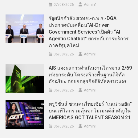
07/08/2026
Admin​1
รัฐผนึกกำลัง สวทช.-ก.พ.ร.-DGA
ประกาศขับเคลื่อน“AI-Driven
Government Services”เปิดตัว “AI
Agentic Chatbot” ยกระดับการบริการ
ภาครัฐยุคใหม่
06/08/2026
Admin​1
AIS แจงผลการดำเนินงานไตรมาส 2/69
เร่งยกระดับ โครงสร้างพื้นฐานดิจิทัล
อัจฉริยะ ต่อยอดธุรกิจดิจิทัลครบวงจร
06/08/2026
Admin​1
ทรูวิชั่นส์ ชวนคนไทยเชียร์ “เนเน่ รอยัล”
บนเวทีโลกร่วมลุ้นทุกโมเมนต์สำคัญใน
AMERICA’S GOT TALENT SEASON 21
06/08/2026
Admin​1