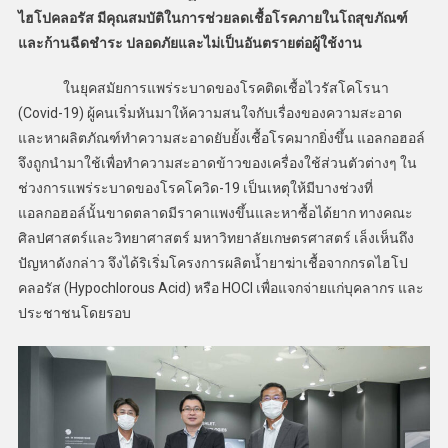
ไฮโปคลอรัส มีคุณสมบัติในการช่วยลดเชื้อโรคภายในโถสุขภัณฑ์
และก้านฉีดชำระ ปลอดภัยและไม่เป็นอันตรายต่อผู้ใช้งาน
ในยุคสมัยการแพร่ระบาดของโรคติดเชื้อไวรัสโคโรนา
(Covid-19) ผู้คนเริ่มหันมาให้ความสนใจกับเรื่องของความสะอาด
และหาผลิตภัณฑ์ทำความสะอาดยับยั้งเชื้อโรคมากยิ่งขึ้น แอลกอฮอล์
จึงถูกนำมาใช้เพื่อทำความสะอาดข้าวของเครื่องใช้ส่วนตัวต่างๆ ใน
ช่วงการแพร่ระบาดของโรคโควิด-19 เป็นเหตุให้มีบางช่วงที่
แอลกอฮอล์นั้นขาดตลาดมีราคาแพงขึ้นและหาซื้อได้ยาก ทางคณะ
ศิลปศาสตร์และวิทยาศาสตร์ มหาวิทยาลัยเกษตรศาสตร์ เล็งเห็นถึง
ปัญหาดังกล่าว จึงได้ริเริ่มโครงการผลิตน้ำยาฆ่าเชื้อจากกรดไฮโป
คลอรัส (Hypochlorous Acid) หรือ HOCl เพื่อแจกจ่ายแก่บุคลากร และ
ประชาชนโดยรอบ