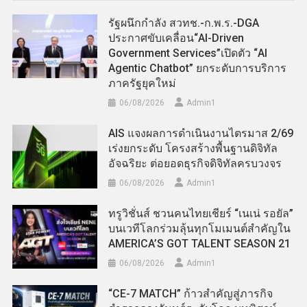
รัฐผนึกกำลัง สวทช.-ก.พ.ร.-DGA
ประกาศขับเคลื่อน“AI-Driven
Government Services”เปิดตัว “AI
Agentic Chatbot” ยกระดับการบริการ
ภาครัฐยุคใหม่
06/08/2026
Admin​1
AIS แจงผลการดำเนินงานไตรมาส 2/69
เร่งยกระดับ โครงสร้างพื้นฐานดิจิทัล
อัจฉริยะ ต่อยอดธุรกิจดิจิทัลครบวงจร
06/08/2026
Admin​1
ทรูวิชั่นส์ ชวนคนไทยเชียร์ “เนเน่ รอยัล”
บนเวทีโลกร่วมลุ้นทุกโมเมนต์สำคัญใน
AMERICA’S GOT TALENT SEASON 21
06/08/2026
Admin​1
“CE-7 MATCH” ก้าวสำคัญสู่ภารกิจ