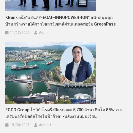
KBank ผนึก”แสนสิริ-EGAT–INNOPOWER-ION” สนับสนุนลูก
บ้านสร้างรายได้จากโซลาร์เซลล์ผ่านแพลตฟอร์ม GreenPass
11/12/2025
Admin
EGCO Group โชว์กำไรครึ่งปีแรกแตะ 5,700 ล้าน เติบโต 88% เร่ง
เสริมพอร์ตปิดดีลโรงไฟฟ้าก๊าซฯ-พลังงานหมุนเวียน
15/08/2025
Admin​1