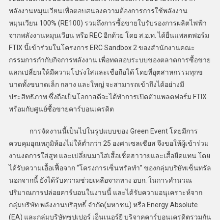
พลังงานหมุนเวียนเพื่อตอบสนองความต้องการการใช้พลังงาน
หมุนเวียน 100% (RE100) รวมถึงการซื้อขายใบรับรองการผลิตไฟฟ้า
จากพลังงานหมุนเวียน หรือ REC อีกด้วย โดย ส.อ.ท. ได้ยื่นแพลตฟอร์ม
FTIX นี้เข้าร่วมในโครงการ ERC Sandbox 2 ของสำนักงานคณะ
กรรมการกำกับกิจการพลังงาน เพื่อทดสอบระบบของตลาดการซื้อขาย
แลกเปลี่ยนให้มีความโปร่งใสและเชื่อถือได้ โดยที่อุตสาหกรรมทุกข
นาดทั้งขนาดเล็ก กลาง และใหญ่ จะสามารถเข้าถึงได้อย่างมี
ประสิทธิภาพ ซึ่งถือเป็นโอกาสดีจะได้ทำการเปิดตัวแพลตฟอร์ม FTIX
พร้อมกับศูนย์ซื้อขายคาร์บอนเครดิต
การจัดงานนี้เป็นไปในรูปแบบของ Green Event โดยมีการ
ควบคุมอุณหภูมิห้องไม่ให้ต่ำกว่า 25 องศาเซลเซียส จึงขอให้ผู้เข้าร่วม
งานงดการใส่สูท และเปลี่ยนมาใส่เสื้อเชิ้ตฮาวายและเสื้อยืดแทน โดย
ได้รับความเอื้อเฟื้อจาก “โครงการเซ็นทรัลทำ” ของกลุ่มบริษัทเซ็นทรัล
นอกจากนี้ ยังได้รับความช่วยเหลือจากทาง อบก. ในการคำนวณ
ปริมาณการปล่อยคาร์บอนในงานนี้ และได้รับความอนุเคราะห์จาก
กลุ่มบริษัท พลังงานบริสุทธิ์ จำกัด(มหาชน) หรือ Energy Absolute
(EA) และกลุ่มบริษัทซุปเปอร์ เอ็นเนอร์ยี บริจาคคาร์บอนเครดิตรวมกัน