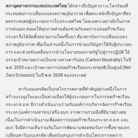
สภาอุตสาหกรรมแห่งประเทศไทย
ได้กล่าวถึงปัญหาภาวะโลกร้อนที่
กระทบต่อการเปลี่ยนแปลงสภาพภูมิอากาศ เพื่อตระหนักถึงปัญหาที่ส่ง
ผลกระทบต่อผู้ประกอบการในประเทศไทย โดยเฉพาะอย่างยิ่งในภาค
การส่งออก ส่งผลให้ทุกภาคส่วนต้องช่วยกันลดการปล่อยก๊าซเรือน
กระจก จึงได้จัดตั้งหน่วยงานใหม่ขึ้นมา คือ สถาบันการเปลี่ยนแปลง
สภาพภูมิอากาศ เพื่อเป็นส่วนหนึ่งในการช่วยแก้ปัญหาให้กับผู้ประกอบ
การ และช่วยขับเคลื่อนการนำนโยบายของภาครัฐไปสู่การปฏิบัติ ให้
บรรลุเป้าหมายความเป็นกลางทางคาร์บอน (Carbon Neutrality) ในปี
พ.ศ. 2593 และเป้าหมายการปล่อยก๊าซเรือนกระจกสุทธิเป็นศูนย์ (Net
Zero Emission) ในปี พ.ศ. 2608 ของประเทศ
คาร์บอนเครดิตเป็นกลไกการตลาดที่สำคัญอย่างหนึ่งในการ
สร้างแรงจูงใจและเป็นทางเลือกให้ผู้ประกอบการในการลดก๊าซเรือน
กระจก ส.อ.ท. มีการดำเนินงานร่วมกับองค์การบริหารจัดการก๊าซเรือน
กระจก (องค์การมหาชน) หรือ อบก. จากความร่วมมือที่มีมาอย่างต่อ
เนื่องในการดำเนินงานเพื่อลดการปล่อยก๊าซเรือนกระจก ส.อ.ท. และ
อบก. จึงมีความเห็นร่วมกันในการพัฒนาแพลตฟอร์มการซื้อขายแลก
เปลี่ยนคาร์บอนเครดิต เพื่อสนับสนุนการดำเนินโครงการลดการ