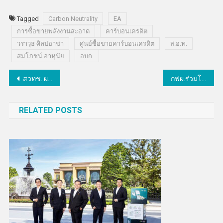
Tagged
Carbon Neutrality
EA
การซื้อขายพลังงานสะอาด
คาร์บอนเครดิต
วราวุธ ศิลปอาชา
ศูนย์ซื้อขายคาร์บอนเครดิต
ส.อ.ท.
สมโภชน์ อาหุนัย
อบก.
แนะแนว
สวทช. ผนึกพันธมิตร 40 หน่วยงาน จัดThailand Tech Show 2022 โชว์กว่า 200 ผลงาน ‘นวัตกรรมพร้อมต่อยอดธุรกิจ’
กฟผ.ร่วมโชว์นวัตกรรมและเทคโนโลยีพลังงานสะอาด หนุนไทยสู่เป้าหมาย Net Zero ในงาน SETA 2022
เรื่อง
RELATED POSTS