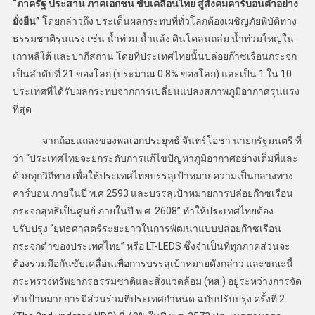
“ภาครัฐ ประสาน ภาคเอกชน ขับเคลื่อนไทย สู่สังคมคาร์บอนต่ำอย่าง
ยั่งยืน”
โดยกล่าวถึง ประเด็นผลกระทบที่ทั่วโลกต้องเผชิญภัยพิบัติทาง
ธรรมชาติรุนแรง เช่น น้ำท่วม น้ำแล้ง ดินโคลนถล่ม น้ำท่วมใหญ่ใน
เกาหลีใต้ และปากีสถาน โดยที่ประเทศไทยนั้นปล่อยก๊าซเรือนกระจก
เป็นลำดับที่ 21 ของโลก (ประมาณ 0.8% ของโลก) และเป็น 1 ใน 10
ประเทศที่ได้รับผลกระทบจากการเปลี่ยนแปลงสภาพภูมิอากาศรุนแรง
ที่สุด
จากถ้อยแถลงของพลเอกประยุทธ์ จันทร์โอชา นายกรัฐมนตรี ที่
ว่า “ประเทศไทยจะยกระดับการแก้ไขปัญหาภูมิอากาศอย่างเต็มที่และ
ด้วยทุกวิถีทาง เพื่อให้ประเทศไทยบรรลุเป้าหมายความเป็นกลางทาง
คาร์บอน ภายในปี พ.ศ.2593 และบรรลุเป้าหมายการปล่อยก๊าซเรือน
กระจกสุทธิเป็นศูนย์ ภายในปี พ.ศ. 2608” ทำให้ประเทศไทยต้อง
ปรับปรุง “ยุทธศาสตร์ระยะยาวในการพัฒนาแบบปล่อยก๊าซเรือน
กระจกต่ำของประเทศไทย” หรือ LT-LEDS ซึ่งจำเป็นที่ทุกภาคส่วนจะ
ต้องร่วมมือกันขับเคลื่อนเพื่อการบรรลุเป้าหมายดังกล่าว และขณะนี้
กระทรวงทรัพยากรธรรมชาติและสิ่งแวดล้อม (ทส.) อยู่ระหว่างการจัด
ทำเป้าหมายการมีส่วนร่วมที่ประเทศกำหนด ฉบับปรับปรุง ครั้งที่ 2