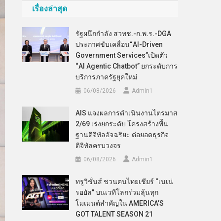
เรื่องล่าสุด
รัฐผนึกกำลัง สวทช.-ก.พ.ร.-DGA
ประกาศขับเคลื่อน“AI-Driven
Government Services”เปิดตัว
“AI Agentic Chatbot” ยกระดับการ
บริการภาครัฐยุคใหม่
06/08/2026
Admin​1
AIS แจงผลการดำเนินงานไตรมาส
2/69 เร่งยกระดับ โครงสร้างพื้น
ฐานดิจิทัลอัจฉริยะ ต่อยอดธุรกิจ
ดิจิทัลครบวงจร
06/08/2026
Admin​1
ทรูวิชั่นส์ ชวนคนไทยเชียร์ “เนเน่
รอยัล” บนเวทีโลกร่วมลุ้นทุก
โมเมนต์สำคัญใน AMERICA’S
GOT TALENT SEASON 21