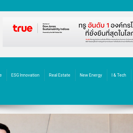
ัตกรรม
e
ESG Innovation
Real Estate
New Energy
I & Tech