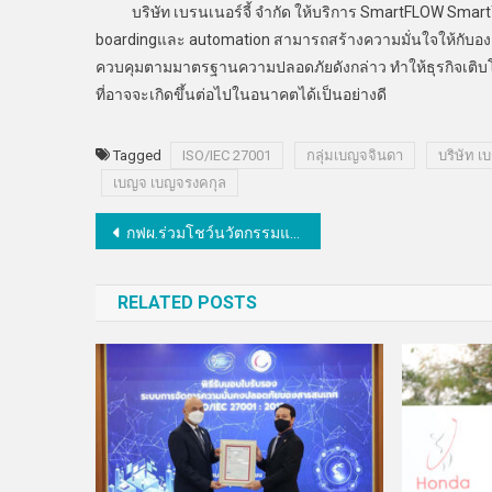
บริษัท เบรนเนอร์จี้ จำกัด ให้บริการ SmartFLOW SmartTA
boardingและ automation สามารถสร้างความมั่นใจให้กับองค
ควบคุมตามมาตรฐานความปลอดภัยดังกล่าว ทำให้ธุรกิจเติบโต
ที่อาจจะเกิดขึ้นต่อไปในอนาคตได้เป็นอย่างดี
Tagged
ISO/IEC 27001
กลุ่มเบญจจินดา
บริษัท เบ
เบญจ เบญจรงคกุล
แนะแนว
กฟผ.ร่วมโชว์นวัตกรรมและเทคโนโลยีพลังงานสะอาด หนุนไทยสู่เป้าหมาย Net Zero ในงาน SETA 2022
เรื่อง
RELATED POSTS