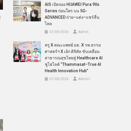
AIS เปิดจอง HUAWEI Pura 90s
Series ก่อนใคร บน 5G-
ว
ADVANCED ถ่าย–แต่ง–แชร์ลื่น
ไหล
07/08/2026
Admin
ทรู X คณะแพทย์ มธ. X รพ.ธรรม
ศาสตร์ฯ X เอ้ก ดิจิทัล ขับเคลื่อน
สาธารณสุขไทยสู่ Healthcare AI
ชูไฮไลต์ “Thammasat–True AI
Health Innovation Hub”
07/08/2026
Admin​1