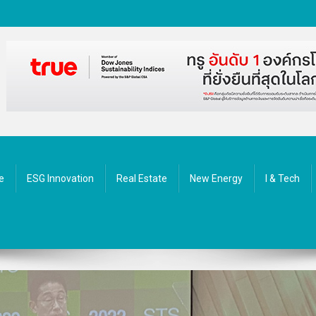
ัตกรรม
e
ESG Innovation
Real Estate
New Energy
I & Tech