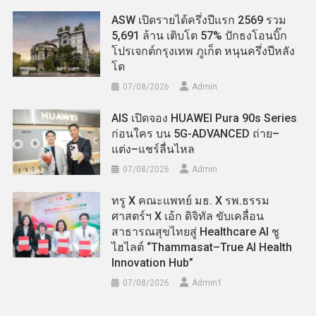
ASW เปิดรายได้ครึ่งปีแรก 2569 รวม
5,691 ล้าน เติบโต 57% ปักธงโอนบิ๊ก
โปรเจกต์กรุงเทพ ภูเก็ต หนุนครึ่งปีหลัง
โต
07/08/2026
Admin
AIS เปิดจอง HUAWEI Pura 90s Series
ก่อนใคร บน 5G-ADVANCED ถ่าย–
แต่ง–แชร์ลื่นไหล
07/08/2026
Admin
ทรู X คณะแพทย์ มธ. X รพ.ธรรม
ศาสตร์ฯ X เอ้ก ดิจิทัล ขับเคลื่อน
สาธารณสุขไทยสู่ Healthcare AI ชู
ไฮไลต์ “Thammasat–True AI Health
Innovation Hub”
07/08/2026
Admin​1