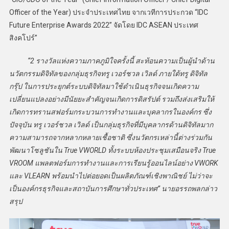
Officer of the Year) ประจำประเทศไทย จากเวทีการประกวด “IDC
Future Enterprise Awards 2022” จัดโดย IDC ASEAN ประเทศ
สิงคโปร์”
“2 รางวัลแห่งความภาคภูมิใจครั้งนี้ สะท้อนความเป็นผู้นำด้าน
นวัตกรรมดิจิทัลของกลุ่มธุรกิจทรู เวอร์ชวล เวิลด์ ภายใต้ทรู ดิจิทัล
กรุ๊ป ในการประยุกต์ระบบดิจิทัลมาใช้ดำเนินธุรกิจจนเกิดความ
เปลี่ยนแปลงอย่างมีนัยยะสำคัญจนเกิดการดิสรัปต์ รวมถึงส่งเสริมให้
เกิดการทรานสฟอร์มกระบวนการทำงานและบุคลากรในองค์กร ซึ่ง
ปัจจุบัน ทรู เวอร์ชวล เวิลด์ เป็นกลุ่มธุรกิจที่มีบุคลากรด้านดิจิทัลมาก
ความสามารถจากหลากหลายเชื้อชาติ ซึ่งนวัตกรเหล่านี้ต่างร่วมกัน
พัฒนาโซลูชันใน
True VWORLD
ทั้งระบบห้องประชุมเสมือนจริง True
VROOM
แพลตฟอร์มการทำงานและการเรียนรู้ออนไลน์อย่าง VWORK
และ VLEARN
พร้อมนำไปต่อยอดเป็นผลิตภัณฑ์เชิงพาณิชย์ ไม่ว่าจะ
เป็นองค์กรธุรกิจและสถาบันการศึกษาทั่วประเทศ” นายอรรถพลกล่าว
สรุป