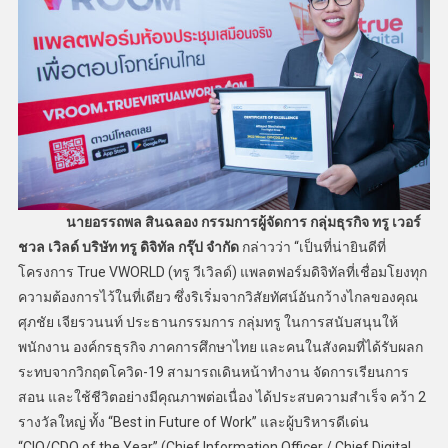
นายอรรถพล สินฉลอง กรรมการผู้จัดการ กลุ่มธุรกิจ ทรู เวอร์
ชวล เวิลด์ บริษัท ทรู ดิจิทัล กรุ๊ป จำกัด
กล่าวว่า “เป็นที่น่ายินดีที่
โครงการ True VWORLD (ทรู วีเวิลด์) แพลตฟอร์มดิจิทัลที่เชื่อมโยงทุก
ความต้องการไว้ในที่เดียว ซึ่งริเริ่มจากวิสัยทัศน์อันกว้างไกลของคุณ
ศุภชัย เจียรวนนท์ ประธานกรรมการ กลุ่มทรู ในการสนับสนุนให้
พนักงาน องค์กรธุรกิจ ภาคการศึกษาไทย และคนในสังคมที่ได้รับผลก
ระทบจากวิกฤตโควิด-19 สามารถเดินหน้าทำงาน จัดการเรียนการ
สอน และใช้ชีวิตอย่างมีคุณภาพต่อเนื่อง ได้ประสบความสำเร็จ คว้า 2
รางวัลใหญ่ ทั้ง “Best in Future of Work” และผู้บริหารดีเด่น
“CIO/CDO of the Year” (Chief Information Officer / Chief Digital