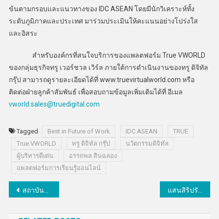
ข้นตามกรอบและแนวทางของ IDC ASEAN โดยมีนักวิเคราะห์ทั้ง
ระดับภูมิภาคและประเทศ มาร่วมประเมินให้คะแนนอย่างโปร่งใส
และอิสระ
สำหรับองค์กรที่สนใจบริการของแพลตฟอร์ม True VWORLD
ของกลุ่มธุรกิจทรู เวอร์ชวล เวิร์ล ภายใต้การดำเนินงานของทรู ดิจิทัล
กรุ๊ป สามารถดูรายละเอียดได้ที่ www.truevirtualworld.com หรือ
ติดต่อฝ่ายลูกค้าสัมพันธ์ เพื่อสอบถามข้อมูลเพิ่มเติมได้ที่ อีเมล
vworld.sales@truedigital.com
Tagged
Best in Future of Work
IDC ASEAN
TRUE
True VWORLD
ทรู ดิจิทัล กรุ๊ป
นวัตกรรมดิจิทัล
ผู้บริหารดีเด่น
อรรถพล สินฉลอง
แพลตฟอร์มการเรียนรู้ออนไลน์
แนะแนว
สถาบันวิจัยแสงซินโครตรอนหารือความร่วมมือวิจัย “กองโบราณคดีใต้น้ำ”จันทบุรี
แสนสิริปรับเป้ายอดขายปี 65 ทะยานสู่ 47,000 ล้าน เหตุยอดขาย 9 เดือนทะลุกว่า 37,000 ล้าน
เรื่อง