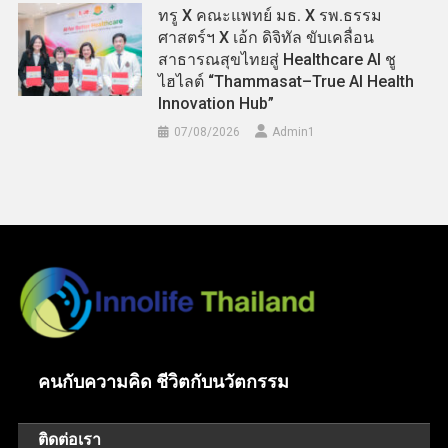
ทรู X คณะแพทย์ มธ. X รพ.ธรรม
ศาสตร์ฯ X เอ้ก ดิจิทัล ขับเคลื่อน
สาธารณสุขไทยสู่ Healthcare AI ชู
ไฮไลต์ “Thammasat–True AI Health
Innovation Hub”
07/08/2026
Admin​1
คนกับความคิด ชีวิตกับนวัตกรรม
ติดต่อเรา