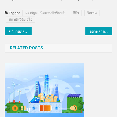
Tagged
ดร.ณัฐพล นิมมานพัชรินทร์
ดีป้า
วิสเทค
สถาบันวิจัยเอไอ
แนะแนว
“มายคลาวด์ ฟูลฟิลเม้นท์” เปิดเกมรุก ชูเซอร์วิส “คลังสินค้าออนไลน์”
อย่าพลาด.. ชวนลูกชวนหลานไปเรียนรู้วิทยาศาสตร์ยุคโควิด ในมหกรรมวิทย์ ฯ 2563
เรื่อง
RELATED POSTS