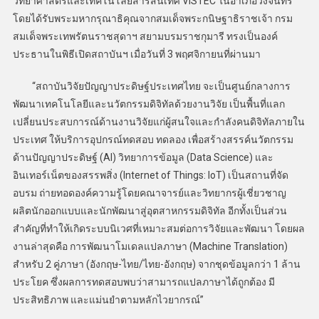
วิทยาศาสตร์และเทคโนโลยีสารสนเทศ VISTEC ในอำเภอวังจันทร์
โดยได้รับพระมหากรุณาธิคุณจากสมเด็จพระกนิษฐาธิราชเจ้า กรม
สมเด็จพระเทพรัตนราชสุดาฯ สยามบรมราชกุมารี ทรงเป็นองค์
ประธานในพิธีเปิดสถาบันฯ เมื่อวันที่ 3 พฤศจิกายนที่ผ่านมา
“สถาบันวิจัยปัญญาประดิษฐ์ประเทศไทย จะเป็นศูนย์กลางการ
พัฒนาเทคโนโลยีและนวัตกรรมดิจิทัลด้วยงานวิจัย เป็นพื้นที่แลก
เปลี่ยนประสบการณ์ด้านงานวิจัยแก่ผู้สนใจและกำลังคนดิจิทัลภายใน
ประเทศ ให้บริการอุปกรณ์ทดสอบ ทดลอง เพื่อสร้างสรรค์นวัตกรรม
ด้านปัญญาประดิษฐ์ (AI) วิทยาการข้อมูล (Data Science) และ
อินเทอร์เน็ตของสรรพสิ่ง (Internet of Things: IoT) เป็นสถานที่จัด
อบรม ถ่ายทอดองค์ความรู้โดยคณาจารย์และวิทยากรผู้เชี่ยวชาญ
ผลิตนักออกแบบและนักพัฒนาสู่อุตสาหกรรมดิจิทัล อีกทั้งเป็นส่วน
สำคัญที่ทำให้เกิดระบบนิเวศที่เหมาะสมต่อการวิจัยและพัฒนา โดยผล
งานล่าสุดคือ การพัฒนาโมเดลแปลภาษา (Machine Translation)
สำหรับ 2 คู่ภาษา (อังกฤษ-ไทย/ไทย-อังกฤษ) จากชุดข้อมูลกว่า 1 ล้าน
ประโยค ซึ่งผลการทดสอบพบว่าสามารถแปลภาษาได้ถูกต้อง มี
ประสิทธิภาพ และแม่นยำตามหลักไวยากรณ์”