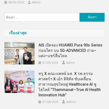
08/06/2023
Admin
ค้นหา
สำหรับ:
เรื่องล่าสุด
AIS เปิดจอง HUAWEI Pura 90s Series
ก่อนใคร บน 5G-ADVANCED ถ่าย–
แต่ง–แชร์ลื่นไหล
07/08/2026
Admin
ทรู X คณะแพทย์ มธ. X รพ.ธรรม
ศาสตร์ฯ X เอ้ก ดิจิทัล ขับเคลื่อน
สาธารณสุขไทยสู่ Healthcare AI ชู
ไฮไลต์ “Thammasat–True AI Health
Innovation Hub”
07/08/2026
Admin​1