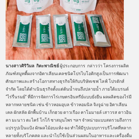
นางสาวศิริวิมล กิตะพาณิชย์
ผู้ประกอบการ กล่าวว่า โครงการผลิต
ภัณฑ์สมูทตี้ผงจากอิตาเลียนเคลชนิดโปรไบโอติกสูงเป็นการพัฒนา
ศักยภาพและสร้างโอกาสทางธุรกิจให้กับบริษัทเซฟ ไลฟ์ โปรดักส์
จำกัด โดยได้ดำเนินธุรกิจตั้งแต่ต้นน้ำจนถึงปลายน้ำ ภายใต้แบรนด์
“ไร่รื่นรมย์” ที่มีการจัดการไร่เกษตรอินทรีย์แบบยั่งยืน ผลผลิตของไร่มี
หลากหลายชนิด เช่น ข้าวหอมอุบล ข้าวหอมนิล จิงจูฉ่าย อิตาเลียน
เคล ผักสลัด ผักพื้นบ้าน เก็กฮวย ดาวเรือง คาโมมายล์ เสาวรส ดาวอิน
คา มะนาว ตะไคร้ โกโก้ ชาสมุนไพร ฯลฯ จำหน่ายแบบสดรวมถึงการ
แปรรูปเป็นแป้ง ผักผลไม้อบแห้ง-ผง ทำให้มีรูปแบบการบริโภคที่หลาก
หลายทั้งบริโภคสด และนำไปใช้เป็นส่วนผสมในอาหารและเครื่องดื่ม