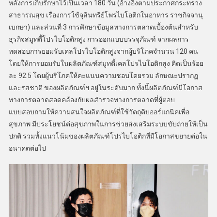
หลังการเก็บรักษาไว้เป็นเวลา 180 วัน (อ้างอิงตามประกาศกระทรวง
สาธารณสุข เรื่องการใช้จุลินทรีย์โพรไบโอติกในอาหาร ราชกิจจานุ
เบกษา) และส่วนที่ 3 การศึกษาข้อมูลทางการตลาดเบื้องต้นสำหรับ
ธุรกิจสมูทตี้โปรไบโอติกสูง การออกแบบบรรจุภัณฑ์ จากผลการ
ทดสอบการยอมรับเคลโปรไบโอติกสูงจากผู้บริโภคจำนวน 120 คน
โดยให้การยอมรับในผลิตภัณฑ์สมูทตี้เคลโปรไบโอติกสูง คิดเป็นร้อย
ละ 92.5 โดยผู้บริโภคให้คะแนนความชอบโดยรวม ลักษณะปรากฏ
และรสชาติ ของผลิตภัณฑ์ฯ อยู่ในระดับมาก ทั้งนี้ผลิตภัณฑ์มีโอกาส
ทางการตลาดสอดคล้องกับผลสำรวจทางการตลาดที่ผู้ตอบ
แบบสอบถามให้ความสนใจผลิตภัณฑ์ที่ใช้วัตถุดิบออร์แกนิคเพื่อ
สุขภาพ มีประโยชน์ต่อสุขภาพในการช่วยส่งเสริมระบบขับถ่ายให้เป็น
ปกติ รวมทั้งแนวโน้มของผลิตภัณฑ์โปรไบโอติกที่มีโอกาสขยายต่อใน
อนาคตต่อไป