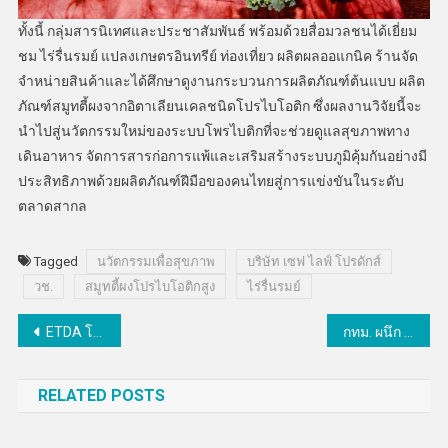
ทั้งนี้ กลุ่มสารนิเทศและประชาสัมพันธ์ พร้อมด้วยสื่อมวลชนได้เยี่ยม
ชม ไร่รื่นรมย์ แปลงเกษตรอินทรีย์ ท่องเที่ยว ผลิตผลออแกนิค ร้านจัด
จำหน่ายสินค้าและได้ศึกษาดูงานกระบวนการผลิตภัณฑ์ต้นแบบ ผลิต
ภัณฑ์สมูทตี้ผงจากอิตาเลียนเคลชนิดโปรไบโอติก ซึ่งผลงานวิจัยนี้จะ
นำไปสู่นวัตกรรมใหม่ของระบบโพรไบติกที่จะช่วยดูแลสุขภาพทาง
เดินอาหาร จัดการสารก่อการแพ้และเสริมสร้างระบบภูมิคุ้มกันอย่างมี
ประสิทธิภาพด้วยผลิตภัณฑ์ฝีมือของคนไทยสู่การแข่งขันในระดับ
ตลาดสากล
Tagged
นวัตกรรมเพื่อสุขภาพ
บริษัท เซฟ ไลฟ์ โปรดักส์
วช.
สมูทตี้ผงโปรไบโอติกสูง
ไร่รื่นรมย์
แนะแนว
ETDA โชว์ 5 ไฮไลท์ผลงานเด่นในรอบปี
กทม. ผนึก สวทช. ดึงเทคโนโลยีและนวัตกรรมยกระดับคุณภาพชีวิตคนกรุงฯ
เรื่อง
RELATED POSTS