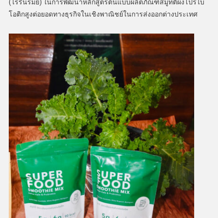
(ไร่รื่นรมย์) ในการพัฒนาหลักสูตรต้นแบบผลิตภัณฑ์สมูทตี้ผงโปรไบ
โอติกสูงต่อยอดทางธุรกิจในเชิงพาณิชย์ในการส่งออกต่างประเทศ