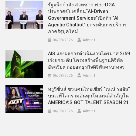
รัฐผนึกกำลัง สวทช.-ก.พ.ร.-DGA
ประกาศขับเคลื่อน“AI-Driven
Government Services”เปิดตัว “AI
Agentic Chatbot” ยกระดับการบริการ
ภาครัฐยุคใหม่
06/08/2026
Admin​1
AIS แจงผลการดำเนินงานไตรมาส 2/69
เร่งยกระดับ โครงสร้างพื้นฐานดิจิทัล
อัจฉริยะ ต่อยอดธุรกิจดิจิทัลครบวงจร
06/08/2026
Admin​1
ทรูวิชั่นส์ ชวนคนไทยเชียร์ “เนเน่ รอยัล”
บนเวทีโลกร่วมลุ้นทุกโมเมนต์สำคัญใน
AMERICA’S GOT TALENT SEASON 21
06/08/2026
Admin​1