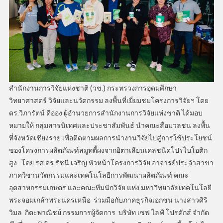
สำนักงานการวิจัยแห่งชาติ (วช.) กระทรวงการอุดมศึกษา
วิทยาศาสตร์ วิจัยและนวัตกรรม ลงพื้นที่เยี่ยมชมโครงการวิจัยฯ โดย
ดร.วิภารัตน์ ดีอ่อง ผู้อำนวยการสำนักงานการวิจัยแห่งชาติ ได้มอบ
หมายให้ กลุ่มสารนิเทศและประชาสัมพันธ์ นำคณะสื่อมวลชน ลงพื้น
ที่จังหวัดเชียงราย เพื่อติดตามผลการนำงานวิจัยไปสู่การใช้ประโยชน์
ของโครงการผลิตภัณฑ์สมูทตี้ผงจากอิตาเลียนเคลชนิดโปรไบโอติก
สูง โดย รศ.ดร.รัชนี เจริญ หัวหน้าโครงการวิจัย อาจารย์ประจำสาขา
ภาควิชานวัตกรรมและเทคโนโลยีการพัฒนาผลิตภัณฑ์ คณะ
อุตสาหกรรมเกษตร และคณะทีมนักวิจัย แห่ง มหาวิทยาลัยเทคโนโลยี
พระจอมเกล้าพระนครเหนือ ร่วมมือกับภาคธุรกิจเอกชน นางสาวศิริ
วิมล กิตะพาณิชย์ กรรมการผู้จัดการ บริษัท เซฟ ไลฟ์ โปรดักส์ จำกัด