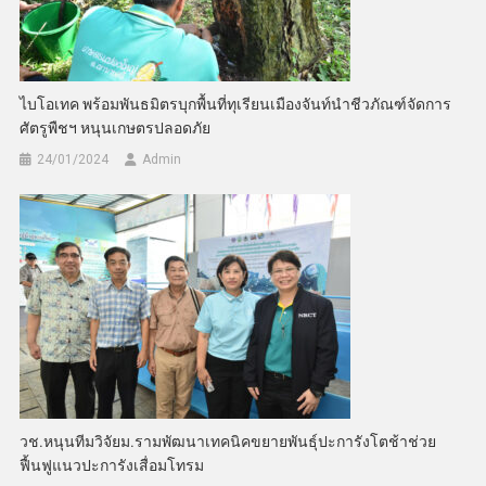
ไบโอเทค พร้อมพันธมิตรบุกพื้นที่ทุเรียนเมืองจันท์นำชีวภัณฑ์จัดการ
ศัตรูพืชฯ หนุนเกษตรปลอดภัย
24/01/2024
Admin
วช.หนุนทีมวิจัยม.รามพัฒนาเทคนิคขยายพันธุ์ปะการังโตช้าช่วย
ฟื้นฟูแนวปะการังเสื่อมโทรม