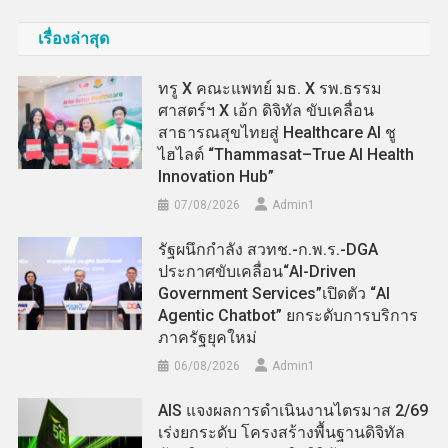
เรื่องล่าสุด
ทรู X คณะแพทย์ มธ. X รพ.ธรรม
ศาสตร์ฯ X เอ้ก ดิจิทัล ขับเคลื่อน
สาธารณสุขไทยสู่ Healthcare AI ชู
ไฮไลต์ “Thammasat–True AI Health
Innovation Hub”
07/08/2026
Admin​1
รัฐผนึกกำลัง สวทช.-ก.พ.ร.-DGA
ประกาศขับเคลื่อน“AI-Driven
Government Services”เปิดตัว “AI
Agentic Chatbot” ยกระดับการบริการ
ภาครัฐยุคใหม่
06/08/2026
Admin​1
AIS แจงผลการดำเนินงานไตรมาส 2/69
เร่งยกระดับ โครงสร้างพื้นฐานดิจิทัล