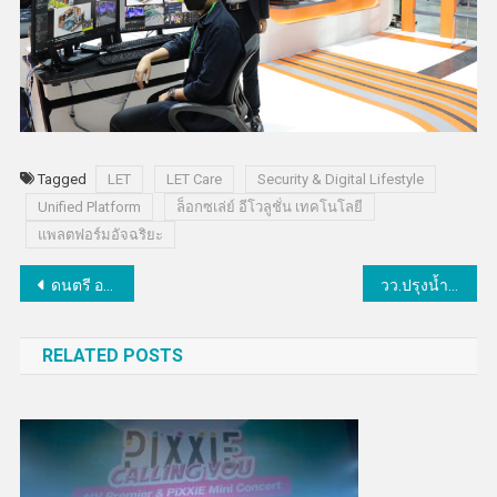
Tagged
LET
LET Care
Security & Digital Lifestyle
Unified Platform
ล็อกซเล่ย์ อีโวลูชั่น เทคโนโลยี
แพลตฟอร์มอัจฉริยะ
แนะแนว
ดนตรี อว.บรรเลงบทเพลงพระราชนิพนธ์ “เพลงของพ่อ” พร้อมกันทั่วประเทศ
วว.ปรุงน้ำหอมจากน้ำมันเปลือกมะนาวเหลือทิ้ง
เรื่อง
RELATED POSTS