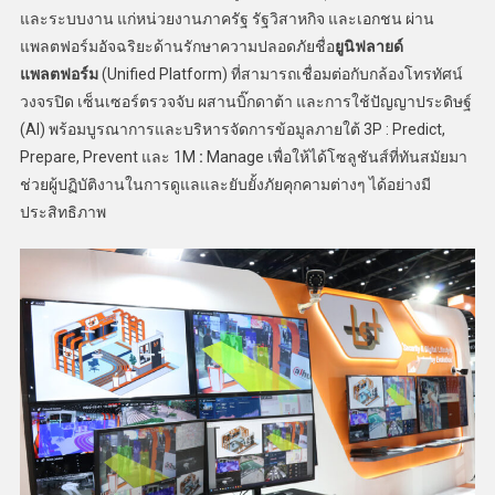
และระบบงาน แก่หน่วยงานภาครัฐ รัฐวิสาหกิจ และเอกชน ผ่าน
แพลตฟอร์มอัจฉริยะด้านรักษาความปลอดภัยชื่อ
ยูนิฟลายด์
แพลตฟอร์ม
(Unified Platform)
ที่สามารถเชื่อมต่อกับกล้องโทรทัศน์
วงจรปิด เซ็นเซอร์ตรวจจับ ผสานบิ๊กดาต้า และการใช้ปัญญาประดิษฐ์
(AI)
พร้อมบูรณาการและบริหารจัดการข้อมูลภายใต้ 3P : Predict,
Prepare, Prevent และ 1M
:
Manage
เพื่อให้ได้โซลูชันส์ที่ทันสมัยมา
ช่วยผู้ปฏิบัติงานในการดูแลและยับยั้งภัยคุกคามต่างๆ ได้อย่างมี
ประสิทธิภาพ