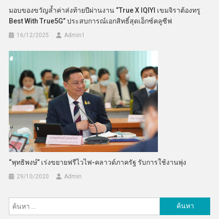
มอบของขวัญล้ำค่าส่งท้ายปีผ่านงาน “True X IQIYI เขมจิราต้องทรู
Best With True5G” ประสบการณ์เอกสิทธิ์สุดเอ็กซ์คลูซีฟ
16/12/2025
Admin​1
“พุทธิพงษ์” เร่งขยายฟรีไวไฟ-คลาวด์ภาครัฐ รับการใช้งานพุ่ง
29/10/2020
Admin
ค้นหา
สำหรับ: