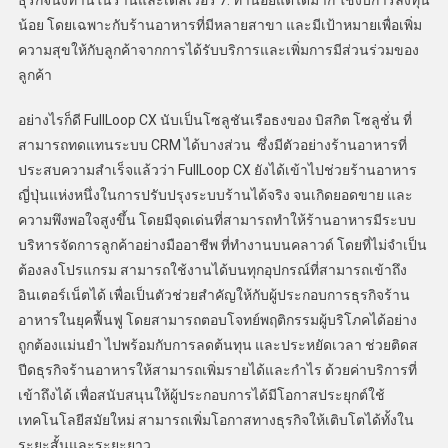
ธุรกิจนั่งทานในร้านและเดลิเวอรี่ 7. ทำน้อยแต่ได้มาก ใช้งบการลงทุน
น้อย โดยเฉพาะกับร้านอาหารที่มีหลายสาขา และมีเป้าหมายเพื่อเพิ่ม
ความสุขให้กับลูกค้าจากการได้รับบริการและเพิ่มการมีส่วนร่วมของ
ลูกค้า
อย่างไรก็ดี FullLoop CX นับเป็นโซลูชันเรือธงของ บิสกิต โซลูชั่น ที่
สามารถทดแทนระบบ CRM ได้บางส่วน ซึ่งมีตัวอย่างร้านอาหารที่
ประสบความสำเร็จแล้วว่า FullLoop CX ยังได้เข้าไปช่วยร้านอาหาร
ญี่ปุ่นแห่งหนึ่งในการปรับปรุงระบบร้านได้จริง จนเกิดยอดขาย และ
ความพึงพอใจสูงขึ้น โดยมีจุดเด่นที่สามารถทำให้ร้านอาหารมีระบบ
บริหารจัดการลูกค้าอย่างมืออาชีพ ที่ทำงานบนคลาวด์ โดยที่ไม่จำเป็น
ต้องลงโปรแกรม สามารถใช้งานได้บนทุกอุปกรณ์ที่สามารถเข้าถึง
อินเตอร์เน็ตได้ เพื่อเป็นตัวช่วยสำคัญให้กับผู้ประกอบการธุรกิจร้าน
อาหารในยุคฟื้นฟู โดยสามารถตอบโจทย์พฤติกรรมผู้บริโภคได้อย่าง
ถูกต้องแม่นยำ ไปพร้อมกับการลดต้นทุน และประหยัดเวลา ช่วยติดส
ปีดธุรกิจร้านอาหารให้สามารถเพิ่มรายได้และกำไร ด้วยค่าบริการที่
เข้าถึงได้ เพื่อสนับสนุนให้ผู้ประกอบการได้มีโอกาสประยุกต์ใช้
เทคโนโลยีสมัยใหม่ สามารถเพิ่มโอกาสทางธุรกิจให้เติบโตได้ทั้งใน
ระยะสั้นและระยะยาว