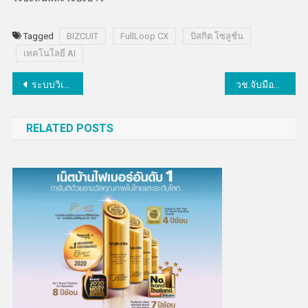
Tagged
BIZCUIT
FullLoop CX
บิสกิต โซลูชั่น
เทคโนโลยี AI
แนะแนว
ระบบวิเคราะห์เสียงน้ำรั่วด้วย AI
วช.จับมือแม่ใจ้และจ.ชุมพรขับเคลื่อน “เปลี่ยนเกษียณเป็นพลัง เฟส 2
เรื่อง
RELATED POSTS