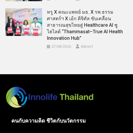
ทรู X คณะแพทย์ มธ. X รพ.ธรรม
ศาสตร์ฯ X เอ้ก ดิจิทัล ขับเคลื่อน
สาธารณสุขไทยสู่ Healthcare AI ชู
ไฮไลต์ “Thammasat–True AI Health
Innovation Hub”
07/08/2026
Admin​1
คนกับความคิด ชีวิตกับนวัตกรรม