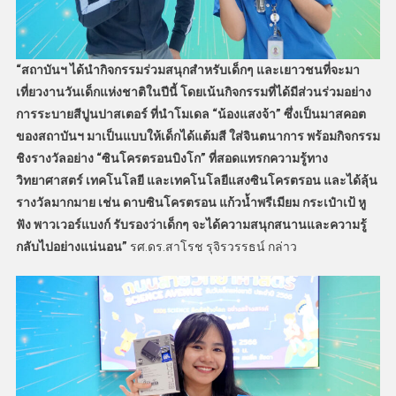
“สถาบันฯ ได้นำกิจกรรมร่วมสนุกสำหรับเด็กๆ และเยาวชนที่จะมา
เที่ยวงานวันเด็กแห่งชาติในปีนี้ โดยเน้นกิจกรรมที่ได้มีส่วนร่วมอย่าง
การระบายสีปูนปาสเตอร์ ที่นำโมเดล “น้องแสงจ้า” ซึ่งเป็นมาสคอต
ของสถาบันฯ มาเป็นแบบให้เด็กได้แต้มสี ใส่จินตนาการ พร้อมกิจกรรม
ชิงรางวัลอย่าง “ซินโครตรอนบิงโก” ที่สอดแทรกความรู้ทาง
วิทยาศาสตร์ เทคโนโลยี และเทคโนโลยีแสงซินโครตรอน และได้ลุ้น
รางวัลมากมาย เช่น ดาบซินโครตรอน แก้วน้ำพรีเมียม กระเป๋าเป้ หู
ฟัง พาวเวอร์แบงก์ รับรองว่าเด็กๆ จะได้ความสนุกสนานและความรู้
กลับไปอย่างแน่นอน”
รศ.ดร.สาโรช รุจิรวรรธน์ กล่าว