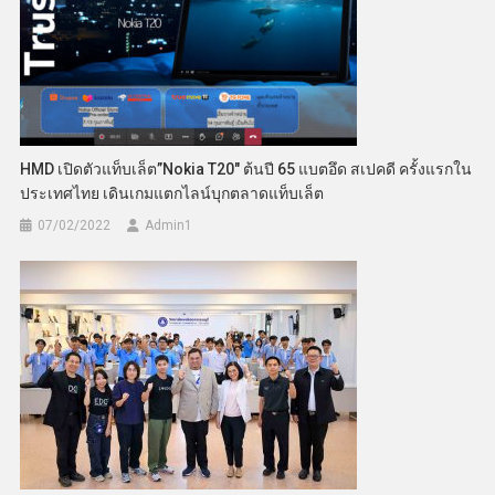
HMD เปิดตัวแท็บเล็ต”Nokia T20″ ต้นปี 65 แบตอึด สเปคดี ครั้งแรกใน
ประเทศไทย เดินเกมแตกไลน์บุกตลาดแท็บเล็ต
07/02/2022
Admin​1