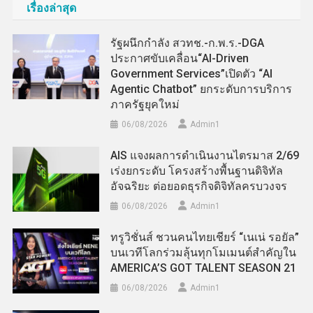
เรื่องล่าสุด
รัฐผนึกกำลัง สวทช.-ก.พ.ร.-DGA
ประกาศขับเคลื่อน“AI-Driven
Government Services”เปิดตัว “AI
Agentic Chatbot” ยกระดับการบริการ
ภาครัฐยุคใหม่
06/08/2026
Admin​1
AIS แจงผลการดำเนินงานไตรมาส 2/69
เร่งยกระดับ โครงสร้างพื้นฐานดิจิทัล
อัจฉริยะ ต่อยอดธุรกิจดิจิทัลครบวงจร
06/08/2026
Admin​1
ทรูวิชั่นส์ ชวนคนไทยเชียร์ “เนเน่ รอยัล”
บนเวทีโลกร่วมลุ้นทุกโมเมนต์สำคัญใน
AMERICA’S GOT TALENT SEASON 21
06/08/2026
Admin​1