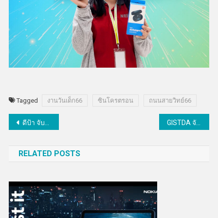
Tagged
งานวันเด็ก66
ซินโครตรอน
ถนนสายวิทย์66
แนะแนว
ดีป้า จับมือเครือข่ายพันธมิตร ยกระดับ ZTRUS สู่ Pre-Series A
GISTDA จับมือ กรมอนามัย ใช้ข้อมูลจากดาวเทียมพัฒนางานวิจัยและการบริการด้านสาธารณสุขเชิงพื้นที่
เรื่อง
RELATED POSTS