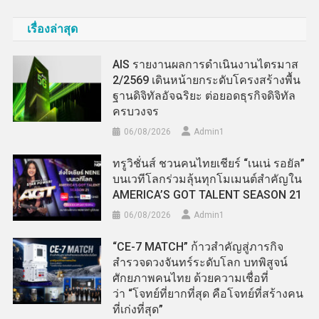
เรื่องล่าสุด
AIS รายงานผลการดำเนินงานไตรมาส
2/2569 เดินหน้ายกระดับโครงสร้างพื้น
ฐานดิจิทัลอัจฉริยะ ต่อยอดธุรกิจดิจิทัล
ครบวงจร
06/08/2026
Admin​1
ทรูวิชั่นส์ ชวนคนไทยเชียร์ “เนเน่ รอยัล”
บนเวทีโลกร่วมลุ้นทุกโมเมนต์สำคัญใน
AMERICA’S GOT TALENT SEASON 21
06/08/2026
Admin​1
“CE-7 MATCH” ก้าวสำคัญสู่ภารกิจ
สำรวจดวงจันทร์ระดับโลก บทพิสูจน์
ศักยภาพคนไทย ด้วยความเชื่อที่
ว่า “โจทย์ที่ยากที่สุด คือโจทย์ที่สร้างคน
ที่เก่งที่สุด”