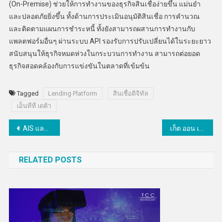
(On-Premise) ช่วยให้การทำงานของธุรกิจสินเชื่อง่ายขึ้น แม่นยำ
และปลอดภัยยิ่งขึ้น ทั้งด้านการประเมินอนุมัติสินเชื่อ การคำนวณ
และติดตามแผนการชำระหนี้ ทั้งยังสามารถผสานการทำงานกับ
แพลตฟอร์มอื่นๆ ผ่านระบบ API รองรับการปรับเปลี่ยนได้ในระยะยาว
สนับสนุนให้ธุรกิจหมดห่วงในกระบวนการทำงาน สามารถต่อยอด
ธุรกิจสอดคล้องกับการแข่งขันในตลาดที่เข้มข้น
Tagged
Lending Platform
สินเชื่อดิจิทัล
เอ็นทีที เดต้า
แนะแนว
AIS และ GC จับมือร่วมสร้างต้นแบบองค์กรที่ดำเนินธุรกิจอย่างยั่งยืนในทุกมิติ
เก็ต ออน เทคโนโลยี คว้าตัวแทนจำหน่าย GitLab รายแรกและรายเดียวในไทย
เรื่อง
RELATED POSTS