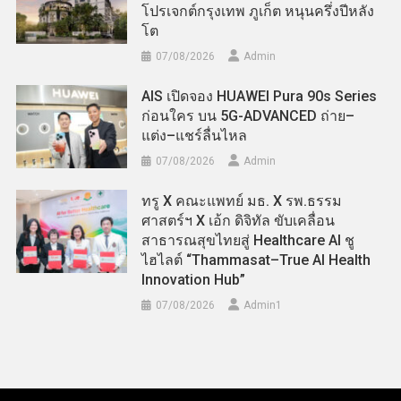
โปรเจกต์กรุงเทพ ภูเก็ต หนุนครึ่งปีหลัง
โต
07/08/2026
Admin
AIS เปิดจอง HUAWEI Pura 90s Series
ก่อนใคร บน 5G-ADVANCED ถ่าย–
แต่ง–แชร์ลื่นไหล
07/08/2026
Admin
ทรู X คณะแพทย์ มธ. X รพ.ธรรม
ศาสตร์ฯ X เอ้ก ดิจิทัล ขับเคลื่อน
สาธารณสุขไทยสู่ Healthcare AI ชู
ไฮไลต์ “Thammasat–True AI Health
Innovation Hub”
07/08/2026
Admin​1