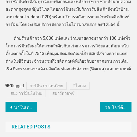
การซื้อสินค้าที่สมบูรณ์แบบทั้งก่อนและหลังการขาย ช่วยอำนวยความ
สะดวกสูงสุดแก่ผู้บริโภค โดยการ์มินจะมีบริการรับสินค้าถึงหน้าบ้าน
แบบ door-to-door (D2D) พร้อมบริการหลังการขายสำหรับผลิตภัณฑ์
การ์มิน โดยจะเริ่มบริการดังกล่าวในไตรมาสแรกของปี 2564 นี้
ด้วยร้านค้ากว่า 5,000 แห่งและร้านขายตรงมากกว่า 100 แห่งทั่ว
โลก การ์มินยังคงให้ความสำคัญกับนวัตกรรม การวิจัยและพัฒนานับ
ตั้งแต่ก่อตั้งในปี 2543 เพื่อมุ่งผลิตผลิตภัณฑ์ล้ำสมัยที่สร้างความแตก
ต่างในชีวิตประจำวันรวมถึงผลิตภัณฑ์ที่เกี่ยวกับอากาศยาน การเดิน
เรือ กิจกรรมกลางแจ้ง ผลิตภัณฑ์ออกกำลังกาย (ฟิตเนส) และยานยนต์
Tagged
การ์มิน ประเทศไทย
จีไอเอส
สนง.การ์มินในไทย
สมาร์ทวอทช์
แนะแนว
นาโนเทค หนุน “มาตรฐาน-ความปลอดภัยนาโนเทคโนโลยี” ในภาคอุตสาหกรรม
วช. โชว์ต้นแบบความสำเร็จเทคโนโลยีผลิตองุ่นไชน์มัสแคท ณ เชียงใหม่
เรื่อง
RELATED POSTS