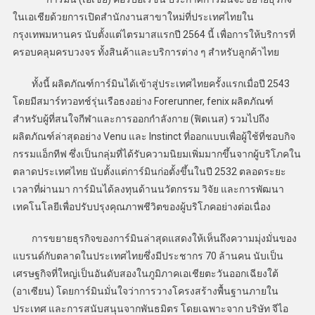
ในเอเชียด้วยการเปิดสำนักงานสาขาใหม่ที่ประเทศไทยใน
กรุงเทพมหานคร นับตั้งแต่ไตรมาสแรกปี 2564 นี้ เพื่อการให้บริการที่
ครอบคลุมครบวงจร ทั้งสินค้าและบริการต่าง ๆ สำหรับลูกค้าไทย
ทั้งนี้ ผลิตภัณฑ์การ์มินได้เข้าสู่ประเทศไทยครั้งแรกเมื่อปี 2543
โดยมีสมาร์ทวอทช์รุ่นเรือธงอย่าง Forerunner, fenix ผลิตภัณฑ์
สำหรับผู้ที่สนใจกีฬาและการออกกำลังกาย (ฟิตเนส) รวมไปถึง
ผลิตภัณฑ์ล่าสุดอย่าง Venu และ Instinct ที่ออกแบบเพื่อผู้ใช้ที่ชอบกิจ
กรรมแอ็กทีฟ ซึ่งเป็นกลุ่มที่ได้รับความนิยมเพิ่มมากขึ้นจากผู้บริโภคใน
ตลาดประเทศไทย นับตั้งแต่การ์มินก่อตั้งขึ้นในปี 2532 ตลอดระยะ
เวลาที่ผ่านมา การ์มินได้ลงทุนด้านนวัตกรรม วิจัย และการพัฒนา
เทคโนโลยีเพื่อปรับปรุงคุณภาพชีวิตของผู้บริโภคอย่างต่อเนื่อง
การขยายธุรกิจของการ์มินล่าสุดแสดงให้เห็นถึงความมุ่งมั่นของ
แบรนด์กับตลาดในประเทศไทยซึ่งมีประชากร 70 ล้านคน นับเป็น
เศรษฐกิจที่ใหญ่เป็นอันดับสองในภูมิภาคเอเชียตะวันออกเฉียงใต้
(อาเซียน) โดยการ์มินมั่นใจว่าการวางโครงสร้างพื้นฐานภายใน
ประเทศ และการสนับสนุนจากพันธมิตร โดยเฉพาะจาก บริษัท จีไอ