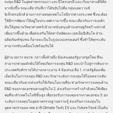
ลงทุน R&D ในอุตสาหกรรมเบา และปิโตรเครมี และเริ่มมาทางดิจิทัล
มากยิ่งขึ้น ขณะเดียวกันที่เราได้ขยับไปคือ กลุ่มแอดวานซ์
อิเล็กทรอนิกส์ ผ่านการถ่ายทอดเทคโนโลยีจากต่างประเทศ ซึ่งจะต้อง
ให้มีการพัฒนาให้อยู่ในประเทศเรามากขึ้น ขณะเดียวกันเราจะผลัก
ดันให้อุทยานวิทยาศาสตร์เข้ามาสนับสนุนด้านเศรษฐกิจสร้างสรรค์
เพิ่มมากขึ้นด้วย เพื่อส่งเสริมให้สตาร์ทอัพและเอสเอ็มอีเติบโต ส่วน
ผลิตภัณฑ์ชุมชน ก็อาจจะเป็นในรูปแบบเทรดเดอร์ ซึ่งทำให้ทุกระดับ
สามารถขับเคลื่อนไปพร้อมกันได้
ผู้อำนวยการ สอวช. กล่าวทิ้งท้ายถึง ข้อเสนอต่อรัฐบาลชุดใหม่ ที่จะ
สามารถช่วยผลักดันให้ไทยเกิดการลงทุน R&D และนำไปสู่การพ้นจาก
ประเทศกับดักรายได้ปานกลาง ผ่าน 4 ข้อเสนอ คือ 1. ภาครัฐต้องเพิ่ม
เม็ดเงินในการลงทุน R&D และรักษาระดับการลงทุนให้ไม่ลดจากเดิม
ขณะเดียวกันควรส่งเสริมให้เกิดนโยบายที่จะช่วยรักษาการลงทุนด้าน
R&D ของภาคเอกชนควบคู่กันไป 2. ส่งเสริมการสร้างกำลังคนให้เพียง
พอที่จะทำเทคโนโลยีขั้นสูง เพื่อรองรับการลงทุนจากภาคเอกชน 3. ยก
ระดับการลงทุนในอุตสาหกรรมฐานความรู้ ส่งเสริมการลงทุนใน
อุตสาหกรรมอนาคต อาทิ Climate Tech, EV และ Future Food เป็นต้น