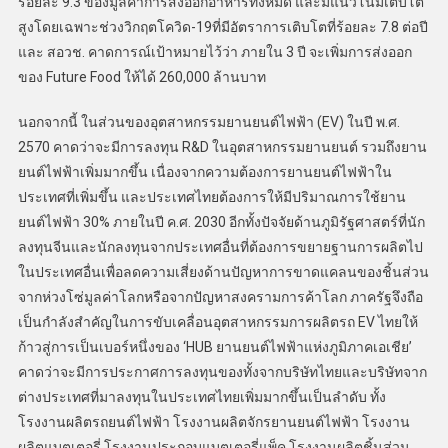
ร้อยละ 9.3 ของมูลค่าการส่งออกอาหารทั้งหมด และมีแนวโน้มเติบโต
สูงโดยเฉพาะช่วงวิกฤตโควิด-19ที่มีอัตราการเติบโตที่ร้อยละ 7.8 ต่อปี
และ สอวช. คาดการณ์เป้าหมายไว้ว่า ภายใน 3 ปี จะเพิ่มการส่งออก
ของ Future Food ให้ได้ 260,000 ล้านบาท
นอกจากนี้ ในส่วนของอุตสาหกรรมยานยนต์ไฟฟ้า (EV) ในปี พ.ศ.
2570 คาดว่าจะมีการลงทุน R&D ในอุตสาหกรรมยานยนต์ รวมถึงยาน
ยนต์ไฟฟ้าเพิ่มมากขึ้น เนื่องจากความต้องการยานยนต์ไฟฟ้าใน
ประเทศที่เพิ่มขึ้น และประเทศไทยต้องการให้มีปริมาณการใช้ยาน
ยนต์ไฟฟ้า 30% ภายในปี ค.ศ. 2030 อีกทั้งปัจจัยด้านภูมิรัฐศาสตร์ที่นัก
ลงทุนจีนและนักลงทุนจากประเทศอื่นที่ต้องการขยายฐานการผลิตไป
ในประเทศอื่นเพื่อลดความเสี่ยงด้านปัญหาการขาดแคลนของชิ้นส่วน
จากห่วงโซ่มูลค่าโลกหรือจากปัญหาสงครามการค้าโลก ภาครัฐจึงถือ
เป็นกำลังสำคัญในการขับเคลื่อนอุตสาหกรรมการผลิตรถ EV ไทยให้
ก้าวสู่การเป็นเบอร์หนึ่งของ ‘HUB ยานยนต์ไฟฟ้าแห่งภูมิภาคเอเชีย’
คาดว่าจะมีการประกาศการลงทุนของทั้งจากบริษัทไทยและบริษัทจาก
ต่างประเทศที่มาลงทุนในประเทศไทยเพิ่มมากขึ้นเป็นลำดับ ทั้ง
โรงงานผลิตรถยนต์ไฟฟ้า โรงงานผลิตจักรยานยนต์ไฟฟ้า โรงงาน
ผลิตแบตเตอรี่ โรงงานประกอบแบตเตอรี่แพ็ค โรงงานผลิตชิ้นส่วน