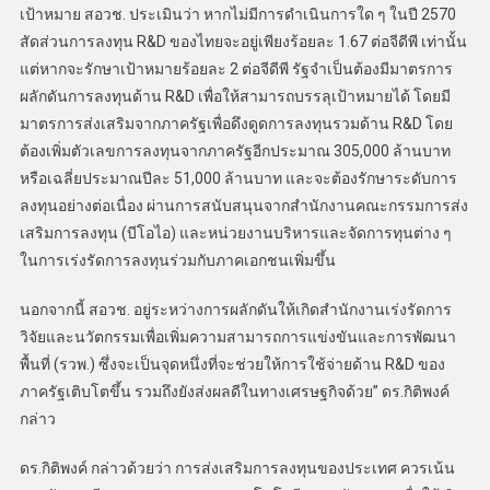
เป้าหมาย สอวช. ประเมินว่า หากไม่มีการดำเนินการใด ๆ ในปี 2570
สัดส่วนการลงทุน R&D ของไทยจะอยู่เพียงร้อยละ 1.67 ต่อจีดีพี เท่านั้น
แต่หากจะรักษาเป้าหมายร้อยละ 2 ต่อจีดีพี รัฐจำเป็นต้องมีมาตรการ
ผลักดันการลงทุนด้าน R&D เพื่อให้สามารถบรรลุเป้าหมายได้ โดยมี
มาตรการส่งเสริมจากภาครัฐเพื่อดึงดูดการลงทุนรวมด้าน R&D โดย
ต้องเพิ่มตัวเลขการลงทุนจากภาครัฐอีกประมาณ 305,000 ล้านบาท
หรือเฉลี่ยประมาณปีละ 51,000 ล้านบาท และจะต้องรักษาระดับการ
ลงทุนอย่างต่อเนื่อง ผ่านการสนับสนุนจากสำนักงานคณะกรรมการส่ง
เสริมการลงทุน (บีโอไอ) และหน่วยงานบริหารและจัดการทุนต่าง ๆ
ในการเร่งรัดการลงทุนร่วมกับภาคเอกชนเพิ่มขึ้น
นอกจากนี้ สอวช. อยู่ระหว่างการผลักดันให้เกิดสำนักงานเร่งรัดการ
วิจัยและนวัตกรรมเพื่อเพิ่มความสามารถการแข่งขันและการพัฒนา
พื้นที่ (รวพ.) ซึ่งจะเป็นจุดหนึ่งที่จะช่วยให้การใช้จ่ายด้าน R&D ของ
ภาครัฐเติบโตขึ้น รวมถึงยังส่งผลดีในทางเศรษฐกิจด้วย” ดร.กิติพงค์
กล่าว
ดร.กิติพงค์ กล่าวด้วยว่า การส่งเสริมการลงทุนของประเทศ ควรเน้น