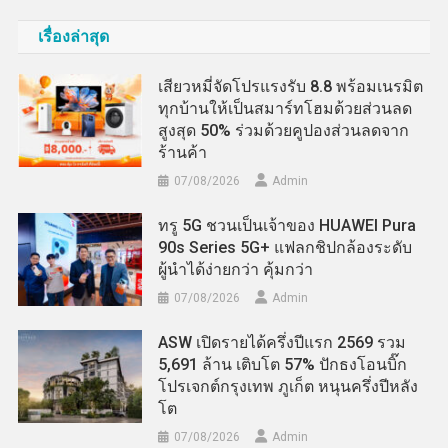
เรื่องล่าสุด
เสียวหมี่จัดโปรแรงรับ 8.8 พร้อมเนรมิต
ทุกบ้านให้เป็นสมาร์ทโฮมด้วยส่วนลด
สูงสุด 50% ร่วมด้วยคูปองส่วนลดจาก
ร้านค้า
07/08/2026
Admin
ทรู 5G ชวนเป็นเจ้าของ HUAWEI Pura
90s Series 5G+ แฟลกชิปกล้องระดับ
ผู้นำได้ง่ายกว่า คุ้มกว่า
07/08/2026
Admin
ASW เปิดรายได้ครึ่งปีแรก 2569 รวม
5,691 ล้าน เติบโต 57% ปักธงโอนบิ๊ก
โปรเจกต์กรุงเทพ ภูเก็ต หนุนครึ่งปีหลัง
โต
07/08/2026
Admin