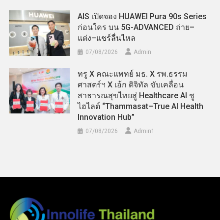
AIS เปิดจอง HUAWEI Pura 90s Series
ก่อนใคร บน 5G-ADVANCED ถ่าย–
แต่ง–แชร์ลื่นไหล
07/08/2026
Admin
ทรู X คณะแพทย์ มธ. X รพ.ธรรม
ศาสตร์ฯ X เอ้ก ดิจิทัล ขับเคลื่อน
สาธารณสุขไทยสู่ Healthcare AI ชู
ไฮไลต์ “Thammasat–True AI Health
Innovation Hub”
07/08/2026
Admin​1