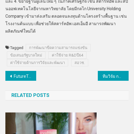
และ 4. ขยายฐานผู้เล่นใหม่ ๆ ในภาคเศรษฐกิจ เช่น สตาร์ทอัพ และสปิ
นออฟเทคโนโลยีจากมหาวิทยาลัย โดยมีกลไก University Holding
Company เข้ามาส่งเสริม ตลอดจนลงทุนด้านโครงสร้างพื้นฐาน เช่น
โรงงานต้นแบบ เพื่อช่วยให้สตาร์ทอัพ เอสเอ็มอี สามารถพัฒนา
ผลิตภัณฑ์ใหม่ได้
Tagged
การพัฒนาขีดความสามารถแข่งขัน
ข้อเสนอรัฐบาลใหม่
ค่าใช้จ่าย R&Dปี64
ค่าใช้จ่ายด้านการวิจัยและพัฒนา
สอวช.
แนะแนว
FutureTales Lab จับมือ Nebula ร่วมแชร์ไอเดียสร้างสรรค์เมืองในอนาคตให้เติบโตอย่างยั่งยืน
ทีมวิจัย กฟผ. คว้ารางวัล Big Award จากเวทีประกวดนวัตกรรมนานาชาติที่ญี่ปุ่น
เรื่อง
RELATED POSTS