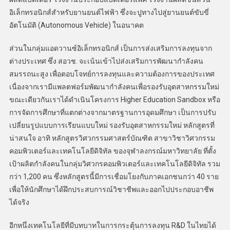
อิเล็กทรอนิกส์สำหรับยานยนต์ไฟฟ้า ซึ่งจะปูทางไปสู่ยานยนต์ขับขี่
อัตโนมัติ (Autonomous Vehicle) ในอนาคต
ส่วนในกลุ่มแอดวานซ์อิเล็กทรอนิกส์ เป็นการส่งเสริมการลงทุนจาก
ต่างประเทศ ซึ่ง สอวช. จะเน้นเข้าไปส่งเสริมการพัฒนากำลังคน
สมรรถนะสูง เพื่อตอบโจทย์การลงทุนและความต้องการของประเทศ
เนื่องจากเรามีแพลตฟอร์มพัฒนากำลังคนเพื่อรองรับอุตสาหกรรมใหม่
ขณะเดียวกันเราได้ดำเนินโครงการ Higher Education Sandbox หรือ
การจัดการศึกษาที่แตกต่างจากมาตรฐานการอุดมศึกษา เป็นการปรับ
เปลี่ยนรูปแบบการเรียนแบบใหม่ รองรับอุตสาหกรรมใหม่ หลักสูตรที่
น่าสนใจ อาทิ หลักสูตรวิศวกรรมศาสตร์บัณฑิต สาขาวิชาวิศวกรรม
คอมพิวเตอร์และเทคโนโลยีดิจิทัล ของจุฬาลงกรณ์มหาวิทยาลัย ที่ตั้ง
เป้าผลิตกำลังคนในกลุ่มวิศวกรคอมพิวเตอร์และเทคโนโลยีดิจิทัล รวม
กว่า 1,200 คน ซึ่งหลักสูตรนี้มีการเชื่อมโยงกับภาคเอกชนกว่า 40 ราย
เพื่อให้นักศึกษาได้ฝึกประสบการณ์วิชาชีพและออกไปประกอบอาชีพ
ได้จริง
อีกหนึ่งเทคโนโลยีที่มีบทบาทในการกระตุ้นการลงทุน R&D ในไทยได้