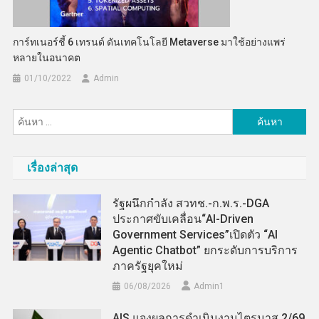
การ์ทเนอร์ชี้ 6 เทรนด์ ดันเทคโนโลยี Metaverse มาใช้อย่างแพร่
หลายในอนาคต
01/10/2022
Admin
ค้นหา
สำหรับ:
เรื่องล่าสุด
รัฐผนึกกำลัง สวทช.-ก.พ.ร.-DGA
ประกาศขับเคลื่อน“AI-Driven
Government Services”เปิดตัว “AI
Agentic Chatbot” ยกระดับการบริการ
ภาครัฐยุคใหม่
06/08/2026
Admin​1
AIS แจงผลการดำเนินงานไตรมาส 2/69