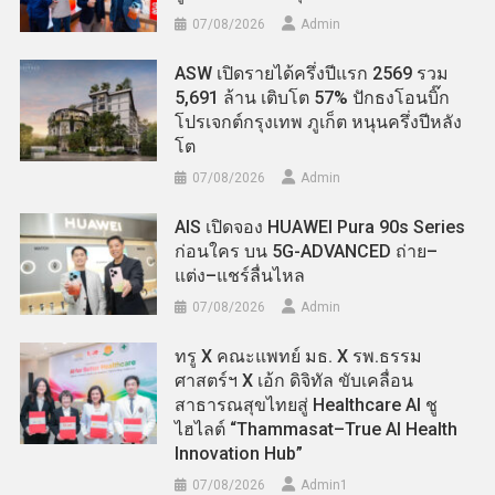
07/08/2026
Admin
ASW เปิดรายได้ครึ่งปีแรก 2569 รวม
5,691 ล้าน เติบโต 57% ปักธงโอนบิ๊ก
โปรเจกต์กรุงเทพ ภูเก็ต หนุนครึ่งปีหลัง
โต
07/08/2026
Admin
AIS เปิดจอง HUAWEI Pura 90s Series
ก่อนใคร บน 5G-ADVANCED ถ่าย–
แต่ง–แชร์ลื่นไหล
07/08/2026
Admin
ทรู X คณะแพทย์ มธ. X รพ.ธรรม
ศาสตร์ฯ X เอ้ก ดิจิทัล ขับเคลื่อน
สาธารณสุขไทยสู่ Healthcare AI ชู
ไฮไลต์ “Thammasat–True AI Health
Innovation Hub”
07/08/2026
Admin​1