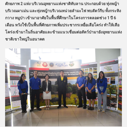
ศักยภาพ 2 แห่ง บริเวณอุทยานแห่งชาติทับลาน ประกอบด้วย ทุ่งหญ้า
บริเวณผาเม่น และทุ่งหญ้าบริเวณหน่วยลำมะไฟ พบสัตว์กีบ ทั้งกระทิง
กวาง หมูป่า เข้ามาอาศัยในพื้นที่ศึกษาในโครงการตลอดช่วง 1 ปี 6
เดือน หวังใช้เป็นพื้นที่ศักยภาพเพิ่มประชากรเหยื่อเสือโคร่ง ทำให้เสือ
โคร่งเข้ามาในถิ่นอาศัยและข้ามแนวเชื่อมต่อสัตว์ป่ามายังอุทยานแห่ง
ชาติเขาใหญ่ในอนาคต