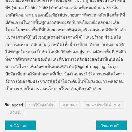
ของเหยื่อหลักเสือโคร่งระหว่างข้อมูลการปรากฏของสัตว์ป่าและพันธุ์
พืช (ข้อมูล ปี 2562-2563) กับปัจจัยแวดล้อมทั้งหมดนำมาสร้างถิ่น
อาศัยที่เหมาะสมของเหยื่อเพื่อใช้ประกอบการพิจารณาคัดเลือกพื้นที่ที่
มีศักยภาพในการฟื้นฟูถิ่นอาศัยของสัตว์ป่าที่เป็นเหยื่อหลักของเสือ
โคร่ง โดยพบว่าพื้นที่ที่มีศักยภาพมากที่สุด อยู่บริเวณหน่วยพิทักษ์ป่าลำ
แปรง (ภาพที่3) บริเวณมูลสามง่าม (ภาพที่ 4) และบริเวณผ่าเม่นใน
อุทยานแห่งชาติทับลาน (ภาพที่ 5) ทั้งนี้การศึกษาดังกล่าวเป็นงานวิจัย
ได้ข้อมูลในระยะเริ่มต้น โดยทีมวิจัยกำลังอยู่ระหว่างศึกษาพื้นที่เชิงลึก
ทั้งการศึกษาสภาพของดิน และพืชอาหารหลักของสัตว์ป่าที่เป็นเหยื่อ
ของเสือโคร่ง เพื่อจัดทำเป็นแผนที่ดิจิทัล (Digital mapping) ในทุก
ปัจจัย เพื่อช่วยให้หน่วยงานที่เกี่ยวข้องโดยตรงใช้ในการตัดสินใจการ
จัดการถิ่นอาศัยประชากรสัตว์ป่าในระดับพื้นที่ในระยะยาว ตลอดจน
เป็นการช่วยในการวางนโยบายในระดับภูมิภาคอีกด้วย
Tagged
งานวิจัยสัตว์ป่า
ม.เกษตร
รศ.ดร.ประทีป ด้วงแค
สวทช.
แนะแนว
CAT มอบสิทธิพิเศษ พร้อม Wi-Fi โทรฯ ฟรีรับปีใหม่
ไขความลับของนักล่าที่น่าทึ่ง ในกิจกรรม “Research Show by Naturalist ประจำปี 2564”