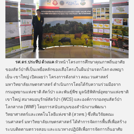
รศ.ดร.ประทีป ด้วงแค
หัวหน้าโครงการศึกษาคุณภาพถิ่นอาศัย
ของสัตว์ป่าที่เป็นเหยื่อหลักของเสือโครงในผืนป่ามรดกโลก ดงพญา
เย็น-เขาใหญ่ เปิดเผยว่า โครงการดังกล่าว คณะวนศาสตร์
มหาวิทยาลัยเกษตรศาสตร์ ดำเนินการโดยได้รับความร่วมมือจาก
กรมอุทยานแห่งชาติ สัตว์ป่า และพันธุ์พืช มูลนิธิพิทักษ์อุทยานแห่งชาติ
เขาใหญ่ สมาคมอนุรักษ์สัตว์ป่า (WCS) และองค์การกองทุนสัตว์ป่า
โลกสากล (WWF) โดยการสนับสนุนของสำนักงานพัฒนา
วิทยาศาสตร์และเทคโนโลยีแห่งชาติ (สวทช.) ซึ่งทีมวิจัยคณะ
วนศาสตร์ มหาวิทยาลัยเกษตรศาสตร์ ได้ทำการจัดการพื้นที่เพื่อสร้าง
ระบบติดตามตรวจสอบ และแนวทางปฏิบัติเพื่อการจัดการถิ่นอาศัย