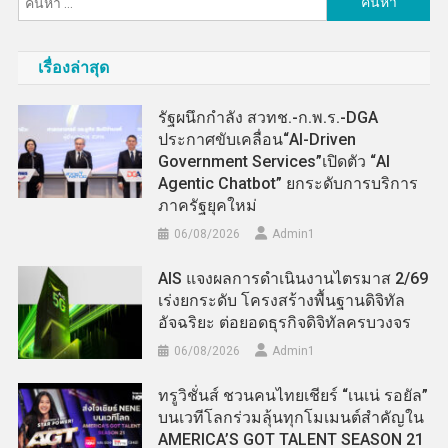
สำหรับ:
เรื่องล่าสุด
รัฐผนึกกำลัง สวทช.-ก.พ.ร.-DGA
ประกาศขับเคลื่อน“AI-Driven
Government Services”เปิดตัว “AI
Agentic Chatbot” ยกระดับการบริการ
ภาครัฐยุคใหม่
06/08/2026
Admin​1
AIS แจงผลการดำเนินงานไตรมาส 2/69
เร่งยกระดับ โครงสร้างพื้นฐานดิจิทัล
อัจฉริยะ ต่อยอดธุรกิจดิจิทัลครบวงจร
06/08/2026
Admin​1
ทรูวิชั่นส์ ชวนคนไทยเชียร์ “เนเน่ รอยัล”
บนเวทีโลกร่วมลุ้นทุกโมเมนต์สำคัญใน
AMERICA’S GOT TALENT SEASON 21