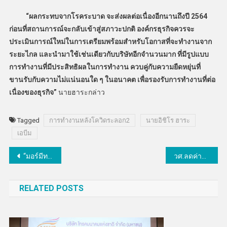
“ผลกระทบจากโรคระบาด จะส่งผลต่อเนื่องอีกนานถึงปี 2564
ก่อนที่สถานการณ์จะกลับเข้าสู่สภาวะปกติ องค์กรธุรกิจควรจะ
ประเมินการณ์ใหม่ในการเตรียมพร้อมสำหรับโอกาสที่จะทำงานจาก
ระยะไกล และนำมาใช้เช่นเดียวกับบริษัทอีกจำนวนมาก ที่มีรูปแบบ
การทำงานที่มีประสิทธิผลในการทำงาน ควบคู่กับความยืดหยุ่นที่
ขานรับกับความไม่แน่นอนใด ๆ ในอนาคต เพื่อรองรับการทำงานที่ต่อ
เนื่องของธุรกิจ”
นายฮาระกล่าว
Tagged
การทำงานหลังโควิดระลอก2
นายอิชิโร ฮาระ
เอบีม
แนะแนว
“มอร์มีท” เปิดบ้านรับ “วีฟู้ดส์” ร่วมลงทุนแพลนท์เบส
วศ.ลดค่าบริการทดสอบฯ 20% เป็นของขวัญปีใหม่ให้ประชาชน
เรื่อง
RELATED POSTS