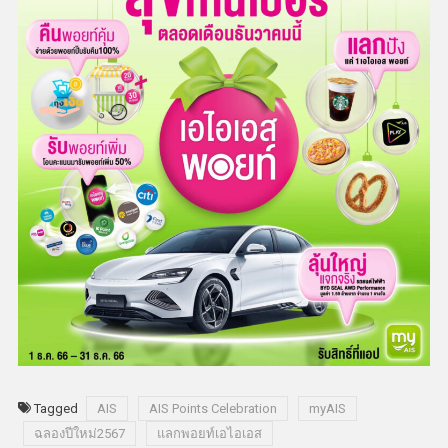
Tagged
AIS
AIS Points Celebration
myAIS
ฉลองปีใหม่2567
แลกพอยท์เอไอเอส