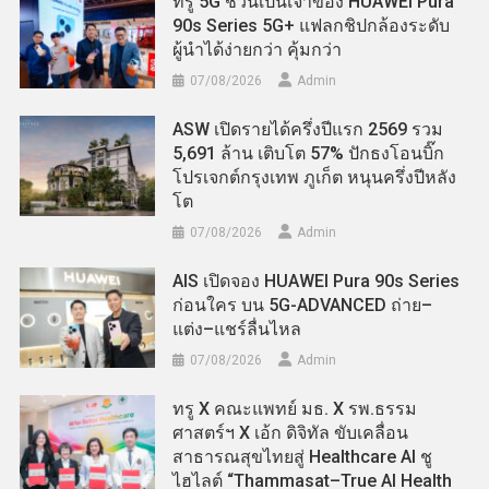
ทรู 5G ชวนเป็นเจ้าของ HUAWEI Pura
90s Series 5G+ แฟลกชิปกล้องระดับ
ผู้นำได้ง่ายกว่า คุ้มกว่า
07/08/2026
Admin
ASW เปิดรายได้ครึ่งปีแรก 2569 รวม
5,691 ล้าน เติบโต 57% ปักธงโอนบิ๊ก
โปรเจกต์กรุงเทพ ภูเก็ต หนุนครึ่งปีหลัง
โต
07/08/2026
Admin
AIS เปิดจอง HUAWEI Pura 90s Series
ก่อนใคร บน 5G-ADVANCED ถ่าย–
แต่ง–แชร์ลื่นไหล
07/08/2026
Admin
ทรู X คณะแพทย์ มธ. X รพ.ธรรม
ศาสตร์ฯ X เอ้ก ดิจิทัล ขับเคลื่อน
สาธารณสุขไทยสู่ Healthcare AI ชู
ไฮไลต์ “Thammasat–True AI Health