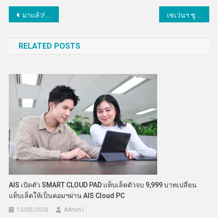
แนะแนว
มาแล้ว! แพ็คเกจของขวัญปีใหม่ 67 กรมวิทยาศาสตร์บริการมอบแก่ผู้รับบริการ
เซเว่นฯ ชู “วี ฟาร์ม” ต้นแบบยกระดับ SME ระดับประเทศ
เรื่อง
RELATED POSTS
AIS เปิดตัว SMART CLOUD PAD แท็บเล็ตตัวจบ 9,999 บาทเปลี่ยน
แท็บเล็ตให้เป็นคอมฯผ่าน AIS Cloud PC
13/05/2026
Admin​1