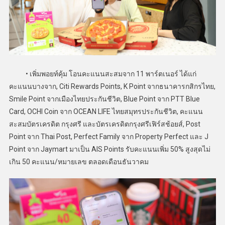
• เพิ่มพอยท์คุ้ม โอนคะแนนสะสมจาก 11 พาร์ตเนอร์ ได้แก่
คะแนนบางจาก, Citi Rewards Points, K Point จากธนาคารกสิกรไทย,
Smile Point จากเมืองไทยประกันชีวิต, Blue Point จาก PTT Blue
Card, OCHI Coin จาก OCEAN LIFE ไทยสมุทรประกันชีวิต, คะแนน
สะสมบัตรเครดิต กรุงศรี และบัตรเครดิตกรุงศรีเฟิร์สช้อยส์, Post
Point จาก Thai Post, Perfect Family จาก Property Perfect และ J
Point จาก Jaymart มาเป็น AIS Points รับคะแนนเพิ่ม 50% สูงสุดไม่
เกิน 50 คะแนน/หมายเลข ตลอดเดือนธันวาคม