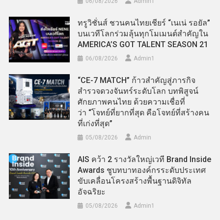
06/08/2026
Admin​1
ทรูวิชั่นส์ ชวนคนไทยเชียร์ “เนเน่ รอยัล”
บนเวทีโลกร่วมลุ้นทุกโมเมนต์สำคัญใน
AMERICA’S GOT TALENT SEASON 21
06/08/2026
Admin​1
“CE-7 MATCH” ก้าวสำคัญสู่ภารกิจ
สำรวจดวงจันทร์ระดับโลก บทพิสูจน์
ศักยภาพคนไทย ด้วยความเชื่อที่
ว่า “โจทย์ที่ยากที่สุด คือโจทย์ที่สร้างคน
ที่เก่งที่สุด”
05/08/2026
Admin
AIS คว้า 2 รางวัลใหญ่เวที Brand Inside
Awards ชูบทบาทองค์กรระดับประเทศ
ขับเคลื่อนโครงสร้างพื้นฐานดิจิทัล
อัจฉริยะ
05/08/2026
Admin​1