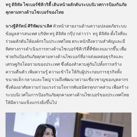
ทรู ดิจิทัล ไซเบอร์ซิคิวริตี้ เดินหน้าผลักดันระบบนิเวศการป้องกันภัย
คุกคามทางด้านไซเบอร์ของไทย
นางฐิติรัตน์ ศิริพัฒนาเลิศ
หัวหน้าสายงานด้านความปลอดภัยระบบ
ข้อมูลสารสนเทศ บริษัท ทรู ดิจิทัล กรุ๊ป กล่าวว่า ทรู ดิจิทัล ตั้งใจที่จะ
ร่วมผลักดันให้องค์กรในประเทศไทย ตระหนักถึงความสำคัญและมี
ทิศทางการดำเนินการทางด้านไซเบอร์ซิคิวริตี้ที่ชัดเจนมากขึ้น เพื่อ
ช่วยกันป้องกันภัยคุกคามทางด้านไซเบอร์ที่อาจส่งผลต่อธุรกิจและ
เศรษฐกิจโดยรวมของประเทศ ซึ่งต้องทำควบคู่กันไปทั้งการสร้าง
ความตื่นตัว เพิ่มความรู้ ความเข้าใจ ให้กับผู้ประกอบการธุรกิจทั้ง
ขนาดเล็ก กลางและใหญ่ รวมถึงพัฒนาความเชี่ยวชาญของบุคลากร
ซึ่งต้องอาศัยความร่วมแรงร่วมใจจากพันธมิตรทุกภาคส่วน เพื่อสร้าง
ระบบนิเวศในการป้องกันภัยคุกคามทางด้านไซเบอร์ของประเทศไทย
ให้มีความแข็งแกร่งยิ่งขึ้นไป