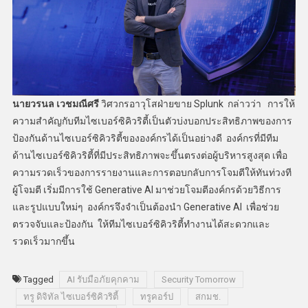
นายวรนล เวชมณีศรี
วิศวกรอาวุโสฝ่ายขาย Splunk กล่าวว่า การให้
ความสำคัญกับทีมไซเบอร์ซิคิวริตี้เป็นตัวบ่งบอกประสิทธิภาพของการ
ป้องกันด้านไซเบอร์ซิคิวริตี้ขององค์กรได้เป็นอย่างดี องค์กรที่มีทีม
ด้านไซเบอร์ซิคิวริตี้ที่มีประสิทธิภาพจะขึ้นตรงต่อผู้บริหารสูงสุด เพื่อ
ความรวดเร็วของการรายงานและการตอบกลับการโจมตีให้ทันท่วงที
ผู้โจมตี เริ่มมีการใช้ Generative AI มาช่วยโจมตีองค์กรด้วยวิธีการ
และรูปแบบใหม่ๆ องค์กรจึงจำเป็นต้องนำ Generative AI เพื่อช่วย
ตรวจจับและป้องกัน ให้ทีมไซเบอร์ซิคิวริตี้ทำงานได้สะดวกและ
รวดเร็วมากขึ้น
Tagged
AI รับมือภัยคุกคาม
Security Tomorrow
ทรู ดิจิทัล ไซเบอร์ซิคิวริตี้
ทรูคอร์ป
สกมช.