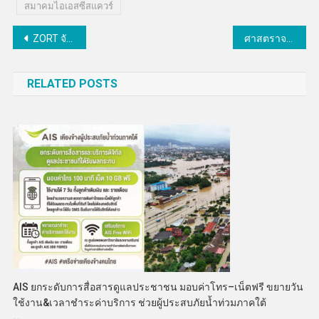
สมาคมไอเอสซีสแควร์
แนะแนว
ZORT จับมือไมโครซอฟท์และ Beam สร้างจุดแข็งความปลอดภัย และระบบการชำระเงิน ที่ง่าย สะดวกในทุกแพลตฟอร์ม
ศาสตราจารย์ ดร. สมเด็จเจ้าฟ้าฯ กรมพระศรีสวางควัฒน วรขัตติยราชนารี พระราชทาน ส.ค.ส. ประจำปี 2567 แก่ไปรษณีย์ไทย
เรื่อง
RELATED POSTS
AIS ยกระดับการสื่อสารดูแลประชาชน มอบค่าโทร–เน็ตฟรี ขยายวัน
ใช้งาน&เวลาชำระค่าบริการ ช่วยผู้ประสบภัยน้ำท่วมภาคใต้