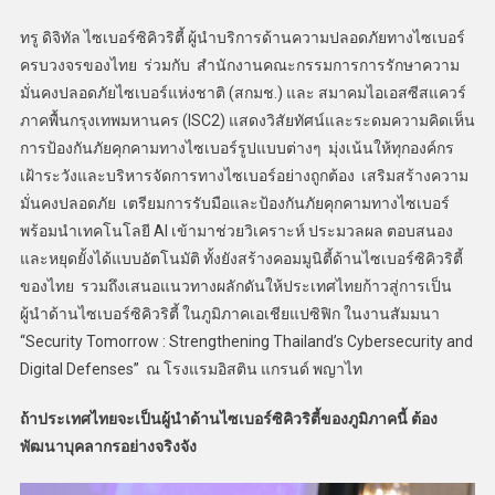
ทรู ดิจิทัล ไซเบอร์ซิคิวริตี้ ผู้นำบริการด้านความปลอดภัยทางไซเบอร์
ครบวงจรของไทย ร่วมกับ สำนักงานคณะกรรมการการรักษาความ
มั่นคงปลอดภัยไซเบอร์แห่งชาติ (สกมช.) และ สมาคมไอเอสซีสแควร์
ภาคพื้นกรุงเทพมหานคร (ISC2) แสดงวิสัยทัศน์และระดมความคิดเห็น
การป้องกันภัยคุกคามทางไซเบอร์รูปแบบต่างๆ มุ่งเน้นให้ทุกองค์กร
เฝ้าระวังและบริหารจัดการทางไซเบอร์อย่างถูกต้อง เสริมสร้างความ
มั่นคงปลอดภัย เตรียมการรับมือและป้องกันภัยคุกคามทางไซเบอร์
พร้อมนำเทคโนโลยี AI เข้ามาช่วยวิเคราะห์ ประมวลผล ตอบสนอง
และหยุดยั้งได้แบบอัตโนมัติ ทั้งยังสร้างคอมมูนิตี้ด้านไซเบอร์ซิคิวริตี้
ของไทย รวมถึงเสนอแนวทางผลักดันให้ประเทศไทยก้าวสู่การเป็น
ผู้นำด้านไซเบอร์ซิคิวริตี้ ในภูมิภาคเอเชียแปซิฟิก ในงานสัมมนา
“Security Tomorrow : Strengthening Thailand’s Cybersecurity and
Digital Defenses” ณ โรงแรมอิสติน แกรนด์ พญาไท
ถ้าประเทศไทยจะเป็นผู้นำด้านไซเบอร์ซิคิวริตี้ของภูมิภาคนี้ ต้อง
พัฒนาบุคลากรอย่างจริงจัง