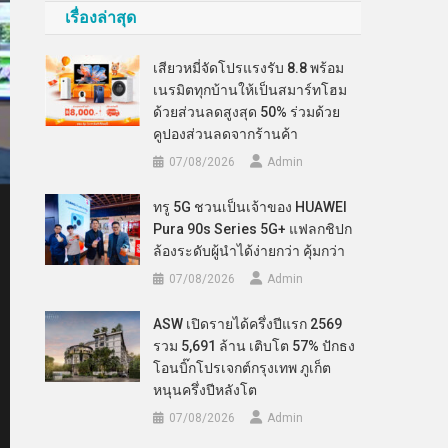
เรื่องล่าสุด
เสียวหมี่จัดโปรแรงรับ 8.8 พร้อม
เนรมิตทุกบ้านให้เป็นสมาร์ทโฮม
ด้วยส่วนลดสูงสุด 50% ร่วมด้วย
คูปองส่วนลดจากร้านค้า
07/08/2026
Admin
ทรู 5G ชวนเป็นเจ้าของ HUAWEI
Pura 90s Series 5G+ แฟลกชิปก
ล้องระดับผู้นำได้ง่ายกว่า คุ้มกว่า
07/08/2026
Admin
ASW เปิดรายได้ครึ่งปีแรก 2569
รวม 5,691 ล้าน เติบโต 57% ปักธง
โอนบิ๊กโปรเจกต์กรุงเทพ ภูเก็ต
หนุนครึ่งปีหลังโต
07/08/2026
Admin