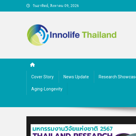
Skip
วันอาทิตย์, สิงหาคม 09, 2026
to
content
คนกับความคิด ชีวิตกับนว
Cover Story
News Update
Research Showcas
Aging-Longevity