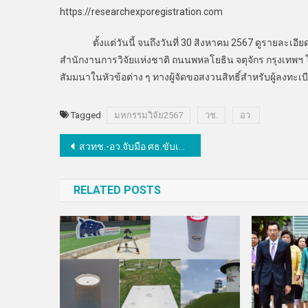
https://researchexporegistration.com
ตั้งแต่วันนี้ จนถึงวันที่ 30 สิงหาคม 2567 ดูรายละเอียดได
สำนักงานการวิจัยแห่งชาติ ถนนพหลโยธิน จตุจักร กรุงเทพฯ โท
สัมมนาในหัวข้อต่าง ๆ ทางผู้จัดขอสงวนสิทธิ์สำหรับผู้ลงทะเบ
Tagged
มหกรรมวิจัย2567
วช.
อว.
แนะแนว
สวทช.-อว.จับมือ ศธ.ขับเคลื่อนการสอนAIในสถาบันการศึกษา
เรื่อง
RELATED POSTS