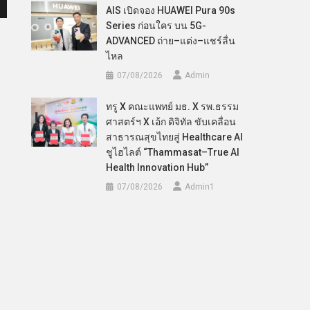
AIS เปิดจอง HUAWEI Pura 90s
Series ก่อนใคร บน 5G-
ADVANCED ถ่าย–แต่ง–แชร์ลื่น
ไหล
07/08/2026
Admin
ทรู X คณะแพทย์ มธ. X รพ.ธรรม
ศาสตร์ฯ X เอ้ก ดิจิทัล ขับเคลื่อน
สาธารณสุขไทยสู่ Healthcare AI
ชูไฮไลต์ “Thammasat–True AI
Health Innovation Hub”
07/08/2026
Admin​1