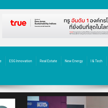
ัตกรรม
e
ESG Innovation
Real Estate
New Energy
I & Tech