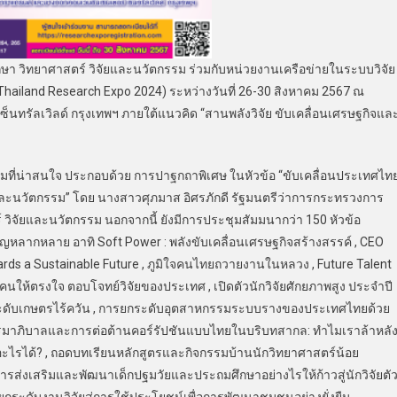
วิทยาศาสตร์ วิจัยและนวัตกรรม ร่วมกับหน่วยงานเครือข่ายในระบบวิจัย
Thailand Research Expo 2024) ระหว่างวันที่ 26-30 สิงหาคม 2567 ณ
ทรัลเวิลด์ กรุงเทพฯ ภายใต้แนวคิด “สานพลังวิจัย ขับเคลื่อนเศรษฐกิจแล
ที่น่าสนใจ ประกอบด้วย การปาฐกถาพิเศษ ในหัวข้อ “ขับเคลื่อนประเทศไท
และนวัตกรรม” โดย นางสาวศุภมาส อิศรภักดี รัฐมนตรีว่าการกระทรวงการ
 วิจัยและนวัตกรรม นอกจากนี้ ยังมีการประชุมสัมมนากว่า 150 หัวข้อ
หลากหลาย อาทิ Soft Power : พลังขับเคลื่อนเศรษฐกิจสร้างสรรค์ , CEO
rds a Sustainable Future , ภูมิใจคนไทยถวายงานในหลวง , Future Talent
นให้ตรงใจ ตอบโจทย์วิจัยของประเทศ , เปิดตัวนักวิจัยศักยภาพสูง ประจำปี
ระดับเกษตรไร้ควัน , การยกระดับอุตสาหกรรมระบบรางของประเทศไทยด้วย
ธรรมาภิบาลและการต่อต้านคอร์รัปชันแบบไทยในบริบทสากล: ทำไมเราล้าหลั
รได้? , ถอดบทเรียนหลักสูตรและกิจกรรมบ้านนักวิทยาศาสตร์น้อย
ารส่งเสริมและพัฒนาเด็กปฐมวัยและประถมศึกษาอย่างไรให้ก้าวสู่นักวิจัยตั