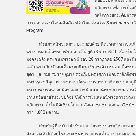
น้อยแบบพลเมืองโลก , ย
นวัตกรรมเพื่อการป้อง
กลไกการยกระดับการส่
การตลาดออนไลน์ผลิตภัณฑ์ผ้าไหม จังหวัดสุรินทร์ ฯลฯ รว
Program
ส่วนภาคนิทรรศการ ประกอบด้วย นิทรรศการการเฉลิม
พระบาทสมเด็จพระวชิรเกล้าเจ้าอยู่หัว รัชกาลที่ 10 เนื่องใ
มงคลเฉลิมพระชนมพรรษา 6 รอบ 28 กรกฎาคม 2567 และน
เฉลิมพระเกียรติ สมเด็จพระกนิษฐาธิราชเจ้า กรมสมเด็จพร
สุดา ฯ สยามบรมราชกุมารี รวมถึงนิทรรศการน้อมรำลึกถึงพ
มหากรุณาธิคุณ พระบาทสมเด็จพระบรมชนกาธิเบศร มหาภูม
มหาราช บรมนาถบพิตร และการนำเสนอนิทรรศการผลงานวิ
งานเครือข่ายในระบบวิจัย ซึ่งมีการนำเสนอนิทรรศการผลงาน
นวัตกรรม ทั้งในมิติเชิงนโยบาย สังคม-ชุมชน และพาณิชย์ 
กว่า 1,000 ผลงาน
สำหรับผู้ที่สนใจเข้าร่วมงาน “มหกรรมงานวิจัยแห่งชาติ 25
สิงหาคม 2567 ณ โรงแรมเซ็นทาราแกรนด์ และบางกอกคอนเวนชั