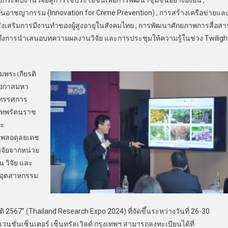
กระดับงานวิจัยสู่การใช้ประโยชน์เพื่อการพัฒนาชุมชนอย่างยั่งยืน ,
กันอาชญากรรม (Innovation for Crime Prevention) , การสร้างเครือข่ายแล
งเสริมการมีงานทำของผู้สูงอายุในสังคมไทย , การพัฒนาศักยภาพการสื่อสา
มถึงการนำเสนอบทความผลงานวิจัย และการประชุมให้ความรู้ในช่วง Twiligh
พระเกียรติ
นโอกาสมหา
ิทรรศการ
ะเทพรัตนราช
ระ
ิพลอดุลยเดช
จัยจากหน่วย
 วิจัย และ
– อุตสาหกรรม
67” (Thailand Research Expo 2024) ที่จัดขึ้นระหว่างวันที่ 26-30
่นเซ็นเตอร์ เซ็นทรัลเวิลด์ กรุงเทพฯ สามารถลงทะเบียนได้ที่