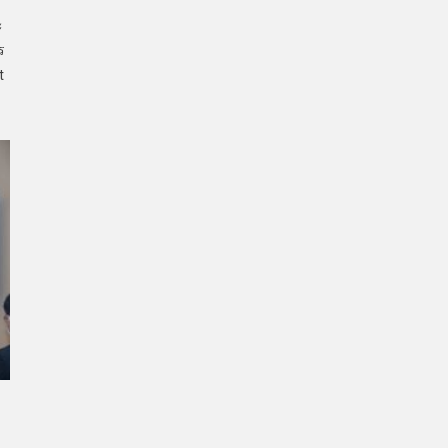
ะ
ร
t