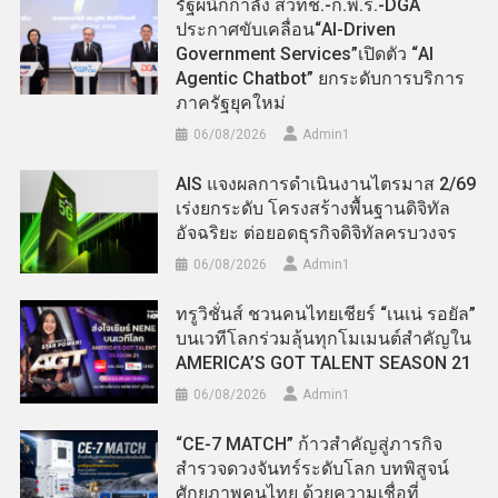
รัฐผนึกกำลัง สวทช.-ก.พ.ร.-DGA
ประกาศขับเคลื่อน“AI-Driven
Government Services”เปิดตัว “AI
Agentic Chatbot” ยกระดับการบริการ
ภาครัฐยุคใหม่
06/08/2026
Admin​1
AIS แจงผลการดำเนินงานไตรมาส 2/69
เร่งยกระดับ โครงสร้างพื้นฐานดิจิทัล
อัจฉริยะ ต่อยอดธุรกิจดิจิทัลครบวงจร
06/08/2026
Admin​1
ทรูวิชั่นส์ ชวนคนไทยเชียร์ “เนเน่ รอยัล”
บนเวทีโลกร่วมลุ้นทุกโมเมนต์สำคัญใน
AMERICA’S GOT TALENT SEASON 21
06/08/2026
Admin​1
“CE-7 MATCH” ก้าวสำคัญสู่ภารกิจ
สำรวจดวงจันทร์ระดับโลก บทพิสูจน์
ศักยภาพคนไทย ด้วยความเชื่อที่