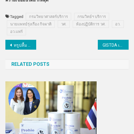
Tagged
กรมวิทยาศาสตร์บริการ
กรมวิทย์ฯ บริการ
นายแพทย์รุ่งเรือง กิจผาติ
วศ.
ห้องปฏิบัติการ วศ.
อว.
อว.แฟร์
แนะแนว
ทรูปลื้ม โซเชียลมีเดียแคมเปญ “Better Together” พิชิต 4 รางวัลระดับโลกและเวทีแบรนด์ชั้นนำประเทศไทย
GISTDA เทิดพระเกียรติในหลวง ร.10 เปิดนิทรรศการคุณค่าจากอวกาศ เฉลิมพระเกียรติฯ 72 พรรษา
เรื่อง
RELATED POSTS