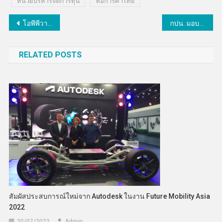
หน่วยบริหารจัดการทุน
หอการค้าไทย
แนะแนว
โอพีพีวาย จัดพิธีมอบวุฒิบัตรให้ผู้สำเร็จหลักสูตร “ถอดรหัสยังสมาร์ท วัย YOLD รุ่นที่1”
กปน. มอบรางวัล “ยอดน้ำแอนด์เฟรนด์” ปี 2
เรื่อง
RELATED POSTS
สัมผัสประสบการณ์ใหม่จาก Autodesk ในงาน Future Mobility Asia
2022
20/07/2022
Admin