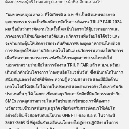
ต้องการของผู้บริโภคและรูปแบบการค้าที่เปลี่ยนแปลงไป
“
ผมขอขอบคุณ สกสว. ที่ให้เกียรติ ส.อ.ท. ซึ่งเป็นตัวแทนของภาค
อุตสาหกรรม ร่วมเป็นพันธมิตรหลักในการจัดงาน
TRIUP FAIR 2024
ผมเชื่อมั่นว่าการจัดงานในครั้งนี้จะเป็นโอกาสให้ผู้ประกอบการและ
ภาคเอกชนได้พบกับผลงานวิจัยและนวัตกรรมที่พร้อมใช้ได้จริง และ
จะช่วยกระตุ้นให้เกิดการยกระดับศักยภาพของอุตสาหกรรมไทยด้วย
การประยุกต์ใช้ผลงานวิจัย เทคโนโลยีและนวัตกรรม ส่งผลให้เกิดการ
เพิ่มขีดความสามารถการแข่งขันให้ภาคอุตสาหกรรมไทยต่อไป
นอกจากความร่วมมือในการจัดงาน
TRIUP FAIR
แล้ว ส.อ.ท. พร้อม
เดินหน้าดำเนินโครงการ
‘
กองทุนอินโนเวชั่นวัน
’
ซึ่งเป็นกลไกในการ
สนับสนุนสตาร์ทอัพที่มีทักษะ ความรู้ ความสามารถ และมีฝีมือด้าน
เทคโนโลยีให้เติบโตได้ภายในประเทศ และสามารถก้าวไปแข่งขันกับ
ประเทศอื่น ๆ ได้ โดยจะเชื่อมต่อธุรกิจสตาร์ทอัพที่มีนวัตกรรมเข้ากับ
SMEs
ภาคอุตสาหกรรมในเครือข่ายสมาชิกของเราที่ต้องการ
นวัตกรรมเข้ามาสนับสนุนธุรกิจ เพื่อส่งเสริมการพัฒนาให้เติบโต
อย่างยั่งยืน ซึ่งสอดรับกับนโยบาย
ONE FTI
ของ ส.อ.ท. ในวาระปี
2567-2569
นี้ ที่มุ่งมั่นขับเคลื่อนนโยบายไปสู่การปฏิบัติงานในการ