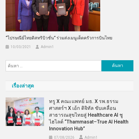
“ไปรษณีย์ไทยดิสทริบิวชั่น” ร่วมส่งเมนูเด็ดครัวการบินไทย
10/03/2021
Admin​1
ค้นหา
สำหรับ:
เรื่องล่าสุด
ทรู X คณะแพทย์ มธ. X รพ.ธรรม
ศาสตร์ฯ X เอ้ก ดิจิทัล ขับเคลื่อน
สาธารณสุขไทยสู่ Healthcare AI ชู
ไฮไลต์ “Thammasat–True AI Health
Innovation Hub”
07/08/2026
Admin​1