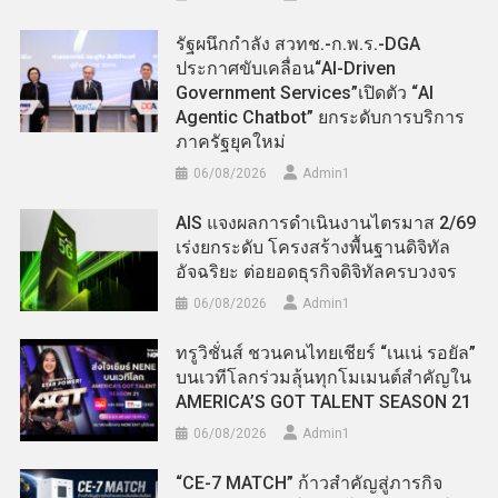
รัฐผนึกกำลัง สวทช.-ก.พ.ร.-DGA
ประกาศขับเคลื่อน“AI-Driven
Government Services”เปิดตัว “AI
Agentic Chatbot” ยกระดับการบริการ
ภาครัฐยุคใหม่
06/08/2026
Admin​1
AIS แจงผลการดำเนินงานไตรมาส 2/69
เร่งยกระดับ โครงสร้างพื้นฐานดิจิทัล
อัจฉริยะ ต่อยอดธุรกิจดิจิทัลครบวงจร
06/08/2026
Admin​1
ทรูวิชั่นส์ ชวนคนไทยเชียร์ “เนเน่ รอยัล”
บนเวทีโลกร่วมลุ้นทุกโมเมนต์สำคัญใน
AMERICA’S GOT TALENT SEASON 21
06/08/2026
Admin​1
“CE-7 MATCH” ก้าวสำคัญสู่ภารกิจ