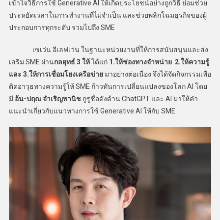
เข้าใจวิธีการใช้ Generative AI ให้เกิดประโยชน์อย่างถูกวิธี ย่อมช่วย
ประหยัดเวลาในการทำงานที่ไม่จำเป็น และช่วยพลิกโฉมธุรกิจของผู้
ประกอบการทุกระดับ รวมไปถึง SME
เซเว่น อีเลฟเว่น ในฐานะหน่วยงานที่ให้การสนับสนุนและส่ง
เสริม SME ผ่าน
กลยุทธ์ 3
ให้
ได้แก่
1.ให้ช่องทางจำหน่าย 2.ให้ความรู้
และ 3.ให้การเชื่อมโยงเครือข่าย
มาอย่างต่อเนื่อง จึงได้จัดกิจกรรมเพื่อ
ติดอาวุธทางความรู้ให้ SME ก้าวทันการเปลี่ยนแปลงของโลก AI โดย
มี
อ้น-ปฤณ จำเริญพานิช
กูรูชื่อดังด้าน ChatGPT และ AI มาให้คำ
แนะนำเกี่ยวกับแนวทางการใช้ Generative AI ให้กับ SME