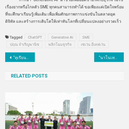
เรื่องยากหรือไกลตัว SME ทุกคนสามารถทำได้ ขอเพียงแค่เปิดใจพร้อม
ที่จะศึกษาเรียนรู้เพิ่มเติม เพื่อเพิ่มศักยภาพการแข่งขันในตลาดยุค
ดิจิทัล และสร้างการเติบโตให้เท่าทันโลกที่เปลี่ยนแปลงอย่างรวดเร็ว
Tagged
ChatGPT
Generative AI
SME
ปฤณ จำเริญพานิช
พลิกโฉมธุรกิจ
เซเว่น อีเลฟเว่น
แนะแนว
“ทุเรียนแช่เยือกแข็ง” จากซินโครตรอนคว้ารางวัล Gold Award จากนายกรัฐมนตรี
“นาโนเทค” ผลักดันนวัตกรรมสารสกัดกระชายดำสู่การใช้ประโยชน์เชิงพาณิชย์
เรื่อง
RELATED POSTS