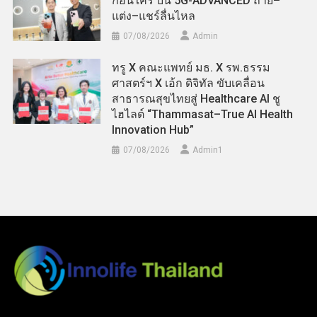
ก่อนใคร บน 5G-ADVANCED ถ่าย–
แต่ง–แชร์ลื่นไหล
07/08/2026
Admin
ทรู X คณะแพทย์ มธ. X รพ.ธรรม
ศาสตร์ฯ X เอ้ก ดิจิทัล ขับเคลื่อน
สาธารณสุขไทยสู่ Healthcare AI ชู
ไฮไลต์ “Thammasat–True AI Health
Innovation Hub”
07/08/2026
Admin​1