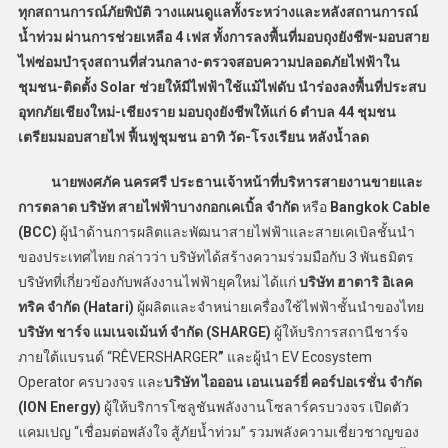
ทุกสถานการณ์ภัยพิบัติ วางแผนดูแลทั้งระหว่างและหลังสถานการณ์
น้ำท่วม ผ่านการช่วยเหลือ 4 เฟส ทั้งการลงพื้นที่มอบถุงยังชีพ-มอบสาย
ไฟซ่อมบำรุงสถานที่ส่วนกลาง-ตรวจสอบความปลอดภัยไฟฟ้าใน
ชุมชน-ติดตั้ง Solar ช่วยให้มีไฟฟ้าใช้แม้ไฟดับ นำร่องลงพื้นที่ประสบ
อุทกภัยเชียงใหม่-เชียงราย มอบถุงยังชีพให้แก่ 6 ตำบล 44 ชุมชน
เตรียมมอบสายไฟ ฟื้นฟูชุมชน อาทิ วัด-โรงเรียน หลังน้ำลด
นายพงศภัค นครศรี ประธานเจ้าหน้าที่บริหารสายงานขายและ
การตลาด บริษัท สายไฟฟ้าบางกอกเคเบิ้ล จำกัด
หรือ
Bangkok Cable
(BCC)
ผู้นำด้านการผลิตและพัฒนาสายไฟฟ้าและสายเคเบิลชั้นนำ
ของประเทศไทย กล่าวว่า บริษัทได้สร้างความร่วมมือกับ 3 พันธมิตร
บริษัทที่เกี่ยวข้องกับพลังงานไฟฟ้ายุคใหม่ ได้แก่
บริษัท ฮาตาริ อิเลค
ทริค จำกัด (Hatari)
ผู้ผลิตและจำหน่ายเครื่องใช้ไฟฟ้าชั้นนำของไทย
บริษัท ชาร์จ แมเนจเม้นท์ จำกัด (SHARGE)
ผู้ให้บริการสถานีชาร์จ
ภายใต้แบรนด์ “RÊVERSHARGER
”
และผู้นำ EV Ecosystem
Operator ครบวงจร และ
บริษัท ไอออน เอนเนอร์ยี่ คอร์ปอเรชั่น จำกัด
(ION Energy)
ผู้ให้บริการโซลูชันพลังงานโซลาร์ครบวงจร เปิดตัว
แคมเปญ “เชื่อมต่อพลังใจ สู้ภัยน้ำท่วม” รวมพลังความเชี่ยวชาญของ