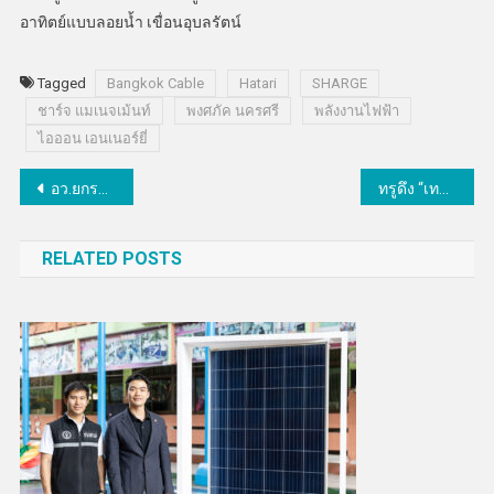
อาทิตย์แบบลอยน้ำ เขื่อนอุบลรัตน์
Tagged
Bangkok Cable
Hatari
SHARGE
ชาร์จ แมเนจเม้นท์
พงศภัค นครศรี
พลังงานไฟฟ้า
ไอออน เอนเนอร์ยี่
แนะแนว
อว.ยกระดับ Thailand Space Week 2024 ตั้งเป้าไทยเป็นจุดหมายเชื่อมโยง “อวกาศ-โอกาส
ทรูดึง “เทนนิส” สู่ครอบครัวทรู ชูแนวคิด “คิดอย่างแชมป์ ทำอย่างแชมป์”
เรื่อง
RELATED POSTS