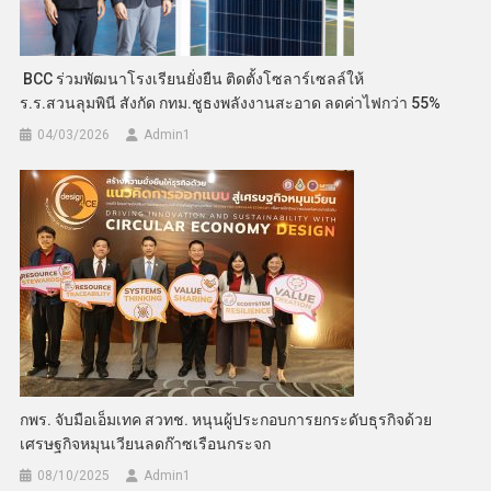
BCC ร่วมพัฒนาโรงเรียนยั่งยืน ติดตั้งโซลาร์เซลล์ให้
ร.ร.สวนลุมพินี สังกัด กทม.ชูธงพลังงานสะอาด ลดค่าไฟกว่า 55%
04/03/2026
Admin​1
กพร. จับมือเอ็มเทค สวทช. หนุนผู้ประกอบการยกระดับธุรกิจด้วย
เศรษฐกิจหมุนเวียนลดก๊าซเรือนกระจก
08/10/2025
Admin​1