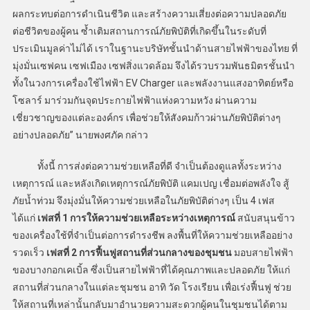
ผลกระทบต่อการดำเนินชีวิต และสร้างความเสี่ยงต่อความปลอดภัย
ต่อชีวิตของผู้คน ซ้ำเติมสถานการณ์ภัยพิบัติที่เกิดขึ้นในระดับที่
ประเมินมูลค่าไม่ได้ เราในฐานะบริษัทชั้นนำด้านสายไฟฟ้าของไทย ที่
มุ่งมั่นเซฟคน เซฟเมือง เซฟสิ่งแวดล้อม จึงได้รวบรวมพันธมิตรชั้นนำ
ทั้งในวงการเครื่องใช้ไฟฟ้า EV Charger และพลังงานแสงอาทิตย์หรือ
โซลาร์ มาร่วมกันจุดประกายไฟฟ้าแห่งความหวัง ผ่านความ
เชี่ยวชาญของแต่ละองค์กร เพื่อช่วยให้สังคมก้าวผ่านภัยพิบัติต่างๆ
อย่างปลอดภัย” นายพงศภัค กล่าว
ทั้งนี้ การส่งต่อความช่วยเหลือที่ดี จำเป็นต้องดูแลทั้งระหว่าง
เหตุการณ์ และหลังเกิดเหตุการณ์ภัยพิบัติ แคมเปญ เชื่อมต่อพลังใจ สู้
ภัยน้ำท่วม จึงมุ่งมั่นให้ความช่วยเหลือในภัยพิบัติต่างๆ เป็น 4 เฟส
ได้แก่
เฟสที่
1 การให้ความช่วยเหลือระหว่างเหตุการณ์
สนับสนุนข้าว
ของเครื่องใช้ที่จำเป็นต่อการดำรงชีพ ลงพื้นที่ให้ความช่วยเหลืออย่าง
รวดเร็ว
เฟสที่
2 การฟื้นฟูสถานที่ส่วนกลางของชุมชน
มอบสายไฟฟ้า
ของบางกอกเคเบิ้ล ซึ่งเป็นสายไฟฟ้าที่ได้คุณภาพและปลอดภัย ให้แก่
สถานที่ส่วนกลางในแต่ละชุมชน อาทิ วัด โรงเรียน เพื่อเร่งฟื้นฟู ช่วย
ให้สถานที่เหล่านั้นกลับมาอำนวยความสะดวกผู้คนในชุมชนได้ตาม