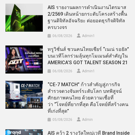
AIS รายงานผลการดำเนินงานไตรมาส
2/2569 เดินหน้ายกระดับโครงสร้างพื้น
ฐานดิจิทัลอัจฉริยะ ต่อยอดธุรกิจดิจิทัล
ครบวงจร
06/08/2026
Admin​1
ทรูวิชั่นส์ ชวนคนไทยเชียร์ “เนเน่ รอยัล”
บนเวทีโลกร่วมลุ้นทุกโมเมนต์สำคัญใน
AMERICA’S GOT TALENT SEASON 21
06/08/2026
Admin​1
“CE-7 MATCH” ก้าวสำคัญสู่ภารกิจ
สำรวจดวงจันทร์ระดับโลก บทพิสูจน์
ศักยภาพคนไทย ด้วยความเชื่อที่
ว่า “โจทย์ที่ยากที่สุด คือโจทย์ที่สร้างคน
ที่เก่งที่สุด”
05/08/2026
Admin
AIS คว้า 2 รางวัลใหญ่เวที Brand Inside