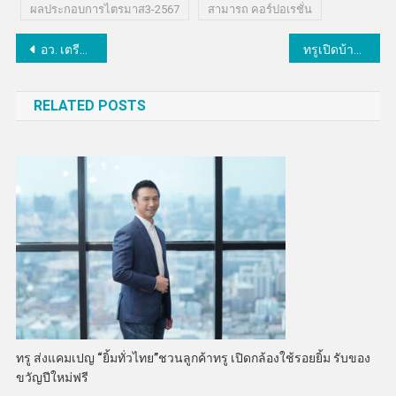
ผลประกอบการไตรมาส3-2567
สามารถ คอร์ปอเรชั่น
แนะแนว
อว. เตรียมพร้อมรับมือฝนตกหนักภาคใต้ส่ง Mobile War Room และทีมผู้พันวิทย์ ลงพื้นที่
ทรูเปิดบ้านสาธิตระบบเตือนภัยฉุกเฉิน Cell Broadcast Service
เรื่อง
RELATED POSTS
ทรู ส่งแคมเปญ “ยิ้มทั่วไทย”ชวนลูกค้าทรู เปิดกล้องใช้รอยยิ้ม รับของ
ขวัญปีใหม่ฟรี