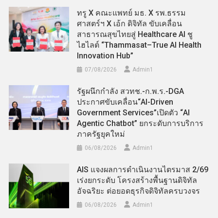
ทรู X คณะแพทย์ มธ. X รพ.ธรรม
ศาสตร์ฯ X เอ้ก ดิจิทัล ขับเคลื่อน
สาธารณสุขไทยสู่ Healthcare AI ชู
ไฮไลต์ “Thammasat–True AI Health
Innovation Hub”
07/08/2026
Admin​1
รัฐผนึกกำลัง สวทช.-ก.พ.ร.-DGA
ประกาศขับเคลื่อน“AI-Driven
Government Services”เปิดตัว “AI
Agentic Chatbot” ยกระดับการบริการ
ภาครัฐยุคใหม่
06/08/2026
Admin​1
AIS แจงผลการดำเนินงานไตรมาส 2/69
เร่งยกระดับ โครงสร้างพื้นฐานดิจิทัล
อัจฉริยะ ต่อยอดธุรกิจดิจิทัลครบวงจร
06/08/2026
Admin​1