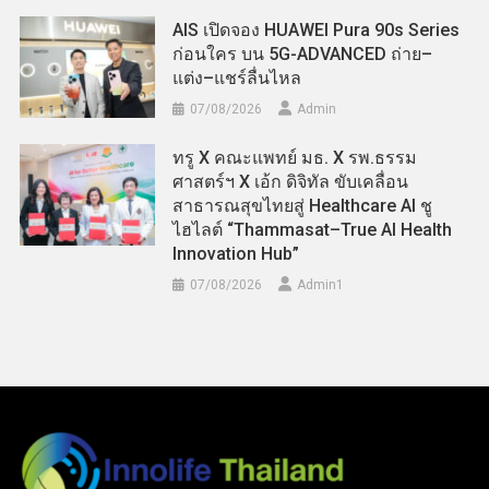
AIS เปิดจอง HUAWEI Pura 90s Series
ก่อนใคร บน 5G-ADVANCED ถ่าย–
แต่ง–แชร์ลื่นไหล
07/08/2026
Admin
ทรู X คณะแพทย์ มธ. X รพ.ธรรม
ศาสตร์ฯ X เอ้ก ดิจิทัล ขับเคลื่อน
สาธารณสุขไทยสู่ Healthcare AI ชู
ไฮไลต์ “Thammasat–True AI Health
Innovation Hub”
07/08/2026
Admin​1