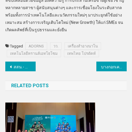
ที่ขับเคลื่อนด้วยข้อมูล องค์ความรู้ การประสานเครือข่ายผู้เชี่ยวชาญ
หลากหลายสาขา ผู้สนับสนุนต่างๆ และการเชื่อมโยงในระดับสากล
พร้อมทั้งการนำเทคโนโลยีและนวัตภรรมใหม่ๆ มาประยุกต์ใช้อย่าง
เหมาะสม สร้างการเจริญเติบโตใหม่ (New Growth) ให้แก่ SMEs จน
เกิดผลลัพธ์ที่เป็นรูปธรรมและยั่งยืน
Tagged
ADORNS
วว.
เครื่องสำอางนาโน
เทคโนโลยีทรานส์เอทโธโซม
เทพไทย โปรดัคท์
แนะแนว
สสน.- MIT ประกาศความร่วมมือด้าน AI เพื่อบริหารจัดการน้ำ
บางกอกเคเบิ้ล จับมือ HiTHIUM ตะลุยงานรัฐ-เอกชน ชูโซลูชั่นพลังงานครบวงจร
เรื่อง
RELATED POSTS