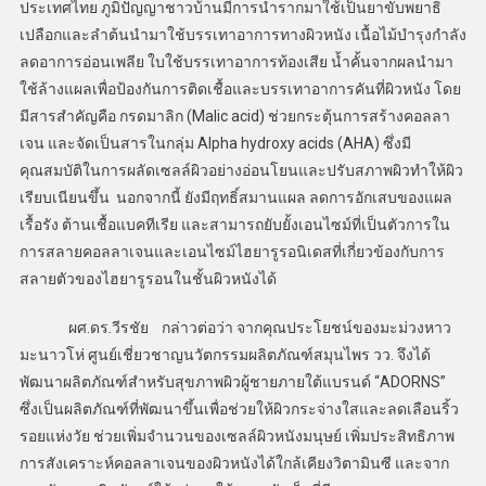
ประเทศไทย ภูมิปัญญาชาวบ้านมีการนํารากมาใช้เป็นยาขับพยาธิ
เปลือกและลําต้นนํามาใช้บรรเทาอาการทางผิวหนัง เนื้อไม้บํารุงกําลัง
ลดอาการอ่อนเพลีย ใบใช้บรรเทาอาการท้องเสีย น้ำคั้นจากผลนํามา
ใช้ล้างแผลเพื่อป้องกันการติดเชื้อและบรรเทาอาการคันที่ผิวหนัง โดย
มีสารสำคัญคือ กรดมาลิก (Malic acid) ช่วยกระตุ้นการสร้างคอลลา
เจน และจัดเป็นสารในกลุ่ม Alpha hydroxy acids (AHA) ซึ่งมี
คุณสมบัติในการผลัดเซลล์ผิวอย่างอ่อนโยนและปรับสภาพผิวทำให้ผิว
เรียบเนียนขึ้น นอกจากนี้ ยังมีฤทธิ์สมานแผล ลดการอักเสบของแผล
เรื้อรัง ต้านเชื้อแบคทีเรีย และสามารถยับยั้งเอนไซม์ที่เป็นตัวการใน
การสลายคอลลาเจนและเอนไซม์ไฮยารูรอนิเดสที่เกี่ยวข้องกับการ
สลายตัวของไฮยารูรอนในชั้นผิวหนังได้
ผศ.ดร.วีรชัย กล่าวต่อว่า จากคุณประโยชน์ของมะม่วงหาว
มะนาวโห่ ศูนย์เชี่ยวชาญนวัตกรรมผลิตภัณฑ์สมุนไพร วว. จึงได้
พัฒนาผลิตภัณฑ์สำหรับสุขภาพผิวผู้ชายภายใต้แบรนด์ “ADORNS”
ซึ่งเป็นผลิตภัณฑ์ที่พัฒนาขึ้นเพื่อช่วยให้ผิวกระจ่างใสและลดเลือนริ้ว
รอยแห่งวัย ช่วยเพิ่มจำนวนของเซลล์ผิวหนังมนุษย์ เพิ่มประสิทธิภาพ
การสังเคราะห์คอลลาเจนของผิวหนังได้ใกล้เคียงวิตามินซี และจาก