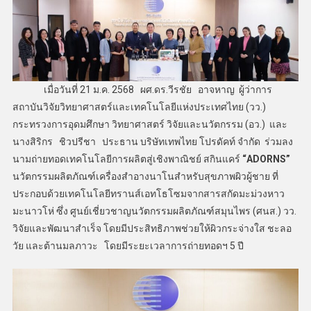
เมื่อวันที่ 21 ม.ค. 2568 ผศ.ดร.วีรชัย อาจหาญ ผู้ว่าการ
สถาบันวิจัยวิทยาศาสตร์และเทคโนโลยีแห่งประเทศไทย (วว.)
กระทรวงการอุดมศึกษา วิทยาศาสตร์ วิจัยและนวัตกรรม (อว.) และ
นางสิริกร ชิวปรีชา ประธาน บริษัทเทพไทย โปรดัคท์ จำกัด ร่วมลง
นามถ่ายทอดเทคโนโลยีการผลิตสู่เชิงพาณิชย์ สกินแคร์
“ADORNS”
นวัตกรรมผลิตภัณฑ์เครื่องสำอางนาโนสำหรับสุขภาพผิวผู้ชาย ที่
ประกอบด้วยเทคโนโลยีทรานส์เอทโธโซมจากสารสกัดมะม่วงหาว
มะนาวโห่ ซึ่ง ศูนย์เชี่ยวชาญนวัตกรรมผลิตภัณฑ์สมุนไพร (ศนส.) วว.
วิจัยและพัฒนาสำเร็จ โดยมีประสิทธิภาพช่วยให้ผิวกระจ่างใส ชะลอ
วัย และต้านมลภาวะ โดยมีระยะเวลาการถ่ายทอดฯ 5 ปี