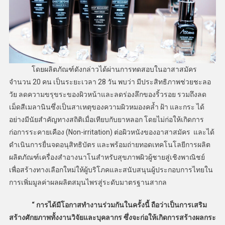
โดยผลิตภัณฑ์ดังกล่าวได้ผ่านการทดสอบในอาสาสมัคร
จำนวน 20 คน เป็นระยะเวลา 28 วัน พบว่า มีประสิทธิภาพช่วยชะลอ
วัย ลดความขรุขระของผิวหน้าและลดร่องลึกของริ้วรอย รวมถึงลด
เม็ดสีเมลานินซึ่งเป็นสาเหตุของความผิวหมองคล้ำ ฝ้า และกระ ได้
อย่างมีนัยสำคัญทางสถิติเมื่อเทียบกับยาหลอก โดยไม่ก่อให้เกิดการ
ก่อการระคายเคือง (Non-irritation) ต่อผิวหนังของอาสาสมัคร และได้
ดำเนินการยื่นจดอนุสิทธิบัตร และพร้อมถ่ายทอดเทคโนโลยีการผลิต
ผลิตภัณฑ์เครื่องสำอางนาโนสำหรับสุขภาพผิวผู้ชายสู่เชิงพาณิชย์
เพื่อสร้างทางเลือกใหม่ให้ผู้บริโภคและสนับสนุนผู้ประกอบการไทยใน
การเพิ่มมูลค่าผลผลิตสมุนไพรสู่ระดับมาตรฐานสากล
“ การได้มีโอกาสทำงานร่วมกันในครั้งนี้ ถือว่าเป็นการเสริม
สร้างศักยภาพทั้งงานวิจัยและบุคลากร ซึ่งจะก่อให้เกิดการสร้างผลกระ