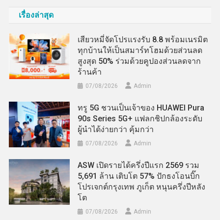
เรื่องล่าสุด
เสียวหมี่จัดโปรแรงรับ 8.8 พร้อมเนรมิต
ทุกบ้านให้เป็นสมาร์ทโฮมด้วยส่วนลด
สูงสุด 50% ร่วมด้วยคูปองส่วนลดจาก
ร้านค้า
07/08/2026
Admin
ทรู 5G ชวนเป็นเจ้าของ HUAWEI Pura
90s Series 5G+ แฟลกชิปกล้องระดับ
ผู้นำได้ง่ายกว่า คุ้มกว่า
07/08/2026
Admin
ASW เปิดรายได้ครึ่งปีแรก 2569 รวม
5,691 ล้าน เติบโต 57% ปักธงโอนบิ๊ก
โปรเจกต์กรุงเทพ ภูเก็ต หนุนครึ่งปีหลัง
โต
07/08/2026
Admin