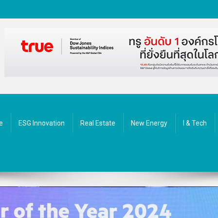
ัตกรรม
e
ESG Innovation
Real Estate
New Energy
I & Tech