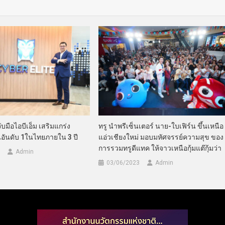
ับมือไอบีเอ็ม เสริมแกร่ง
ทรู นำพรีเซ็นเตอร์ นาย-ใบเฟิร์น ขึ้นเหนือ
นอันดับ 1ในไทยภายใน 3 ปี
แอ่วเชียงใหม่ มอบมหัศจรรย์ความสุข ของ
การรวมทรูดีแทค ให้จาวเหนือกุ้มแต๊กุ้มว่า
Admin
03/06/2023
Admin