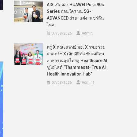
AIS เปิดจอง HUAWEI Pura 90s
Series ก่อนใคร บน 5G-
ADVANCED ถ่าย–แต่ง–แชร์ลื่น
ไหล
07/08/2026
Admin
ทรู X คณะแพทย์ มธ. X รพ.ธรรม
ศาสตร์ฯ X เอ้ก ดิจิทัล ขับเคลื่อน
สาธารณสุขไทยสู่ Healthcare AI
ชูไฮไลต์ “Thammasat–True AI
Health Innovation Hub”
07/08/2026
Admin​1