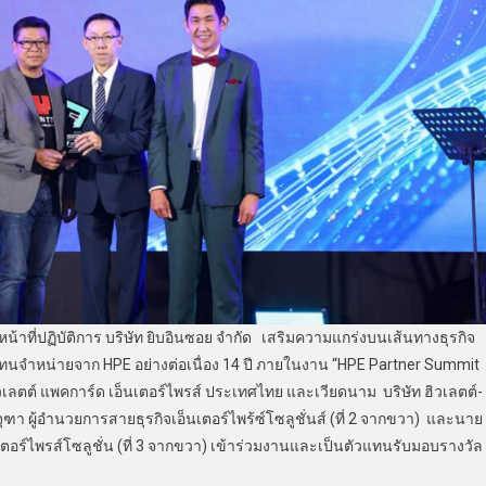
่ปฏิบัติการ บริษัท ยิบอินซอย จำกัด เสริมความแกร่งบนเส้นทางธุรกิจ
แทนจำหน่ายจาก HPE อย่างต่อเนื่อง 14 ปี ภายในงาน “HPE Partner Summit
เลตต์ แพคการ์ด เอ็นเตอร์ไพรส์ ประเทศไทย และเวียดนาม บริษัท ฮิวเลตต์-
ฑา ผู้อำนวยการสายธุรกิจเอ็นเตอร์ไพร้ซ์โซลูชั่นส์ (ที่ 2 จากขวา) และนาย
นเตอร์ไพรส์โซลูชั่น (ที่ 3 จากขวา) เข้าร่วมงานและเป็นตัวแทนรับมอบรางวัล