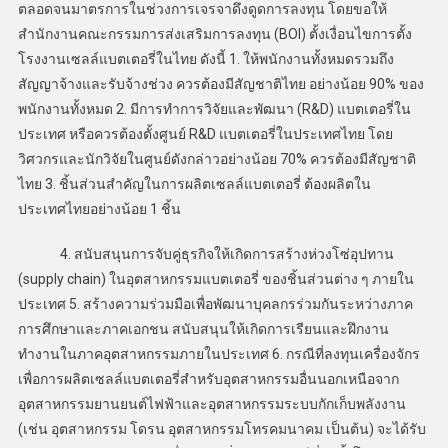
ตลอดจนมาตรการในช่วงการเจรจาดึงดูดการลงทุน โดยขอให้
สำนักงานคณะกรรมการส่งเสริมการลงทุน (BOI) ตั้งเงื่อนไขการตั้ง
โรงงานเซลล์แบตเตอรี่ในไทย ดังนี้ 1. ให้พนักงานทั้งหมดรวมถึง
สัญญาจ้างและรับจ้างช่วง ควรต้องมีสัญชาติไทย อย่างน้อย 90% ของ
พนักงานทั้งหมด 2. มีการทำการวิจัยและพัฒนา (R&D) แบตเตอรี่ใน
ประเทศ หรือควรต้องตั้งศูนย์ R&D แบตเตอรี่ในประเทศไทย โดย
วิศวกรและนักวิจัยในศูนย์ดังกล่าวอย่างน้อย 70% ควรต้องมีสัญชาติ
ไทย 3. ชิ้นส่วนสำคัญในการผลิตเซลล์แบตเตอรี่ ต้องผลิตใน
ประเทศไทยอย่างน้อย 1 ชิ้น
4. สนับสนุนการจับคู่ธุรกิจให้เกิดการสร้างห่วงโซ่อุปทาน
(supply chain) ในอุตสาหกรรมแบตเตอรี่ ของชิ้นส่วนต่าง ๆ ภายใน
ประเทศ 5. สร้างความร่วมมือเพื่อพัฒนาบุคลกรร่วมกันระหว่างภาค
การศึกษาและภาคเอกชน สนับสนุนให้เกิดการเรียนและฝึกงาน
ทำงานในภาคอุตสาหกรรมภายในประเทศ 6. กรณีที่ลงทุนเครื่องจักร
เพื่อการผลิตเซลล์แบตเตอรี่สำหรับอุตสาหกรรมอื่นนอกเหนือจาก
อุตสาหกรรมยานยนต์ไฟฟ้าและอุตสาหกรรมระบบกักเก็บพลังงาน
(เช่น อุตสาหกรรม โดรน อุตสาหกรรมโทรคมนาคม เป็นต้น) จะได้รับ