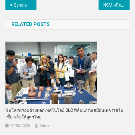
แนะแนว
Synology เปิด 3 ความท้าทายของวงการศึกษาไทยหลัง SaaS แห่ปรับราคาแนะตั้งระบบในองค์กรแทน
NSM ผนึกความร่วมมือ 40 เครือข่ายพิพิธภัณฑ์และแหล่งเรียนรู้วิทยาศาสตร์ประเทศไทย
เรื่อง
RELATED POSTS
ซินโครตรอนถ่ายทอดเทคโนโลยี DLC ฟิล์มแกร่งเสมือนเพชรเสริม
เขี้ยวเล็บให้อุตฯไทย
27/05/2025
Admin