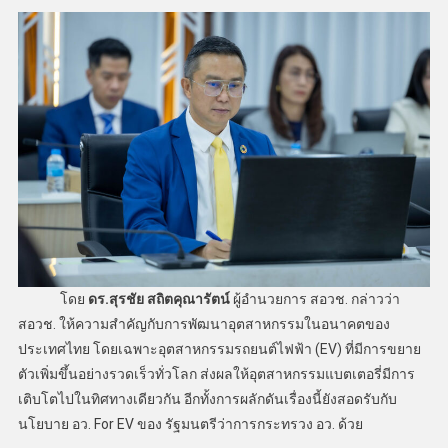
โดย
ดร.สุรชัย สถิตคุณารัตน์
ผู้อำนวยการ สอวช. กล่าวว่า
สอวช. ให้ความสำคัญกับการพัฒนาอุตสาหกรรมในอนาคตของ
ประเทศไทย โดยเฉพาะอุตสาหกรรมรถยนต์ไฟฟ้า (EV) ที่มีการขยาย
ตัวเพิ่มขึ้นอย่างรวดเร็วทั่วโลก ส่งผลให้อุตสาหกรรมแบตเตอรี่มีการ
เติบโตไปในทิศทางเดียวกัน อีกทั้งการผลักดันเรื่องนี้ยังสอดรับกับ
นโยบาย อว. For EV ของ รัฐมนตรีว่าการกระทรวง อว. ด้วย