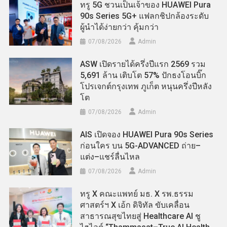
ทรู 5G ชวนเป็นเจ้าของ HUAWEI Pura
90s Series 5G+ แฟลกชิปกล้องระดับ
ผู้นำได้ง่ายกว่า คุ้มกว่า
07/08/2026
Admin
ASW เปิดรายได้ครึ่งปีแรก 2569 รวม
5,691 ล้าน เติบโต 57% ปักธงโอนบิ๊ก
โปรเจกต์กรุงเทพ ภูเก็ต หนุนครึ่งปีหลัง
โต
07/08/2026
Admin
AIS เปิดจอง HUAWEI Pura 90s Series
ก่อนใคร บน 5G-ADVANCED ถ่าย–
แต่ง–แชร์ลื่นไหล
07/08/2026
Admin
ทรู X คณะแพทย์ มธ. X รพ.ธรรม
ศาสตร์ฯ X เอ้ก ดิจิทัล ขับเคลื่อน
สาธารณสุขไทยสู่ Healthcare AI ชู