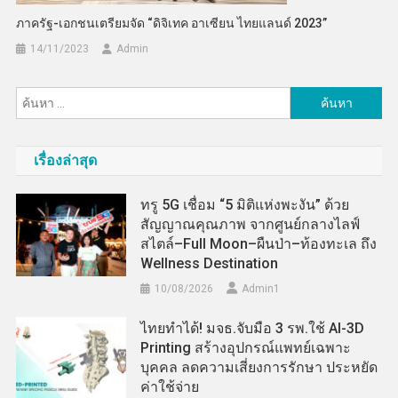
ภาครัฐ-เอกชนเตรียมจัด “ดิจิเทค อาเซียน ไทยแลนด์ 2023”
14/11/2023
Admin
ค้นหา
สำหรับ:
เรื่องล่าสุด
ทรู 5G เชื่อม “5 มิติแห่งพะงัน” ด้วย
สัญญาณคุณภาพ จากศูนย์กลางไลฟ์
สไตล์–Full Moon–ผืนป่า–ท้องทะเล ถึง
Wellness Destination
10/08/2026
Admin​1
ไทยทำได้! มจธ.จับมือ 3 รพ.ใช้ AI-3D
Printing สร้างอุปกรณ์แพทย์เฉพาะ
บุคคล ลดความเสี่ยงการรักษา ประหยัด
ค่าใช้จ่าย