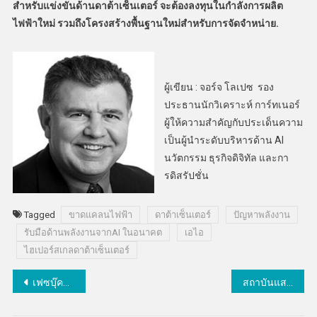
สำหรับแข่งขันด้านดาต้าเซ็นเตอร์ จะต้องลงทุนในกำลังการผลิต
ไฟฟ้าใหม่ รวมถึงโครงสร้างพื้นฐานใหม่สำหรับการจัดจำหน่าย.
ผู้เขียน : จอร์จ โลเปซ รอง
ประธานนักวิเคราะห์ การ์ทเนอร์
ผู้ให้ความสำคัญกับประเด็นความ
เป็นผู้นำระดับบริหารด้าน AI
นวัตกรรม ธุรกิจดิจิทัล และกา
รดิสรัปชั่น
Tagged
ขาดแคลนไฟฟ้า
ดาต้าเซ็นเตอร์
ปัญหาพลังงาน
รับมือด้านพลังงานจากAI ในอนาคต
เอไอ
ไฮเปอร์สเกลดาต้าเซ็นเตอร์
แนะแนว
เฟซบุ๊คแจ้งเตือนหลัง 19 กพ.68 แพร่ภาพสดเก็บได้แค่ 30 วัน
สถาบันแสงซินโครตรอนจัดประชุมเครือข่ายนักวิจัยนานาชาติปูทางสร้างแผนที่สามมิติของสมอง
เรื่อง