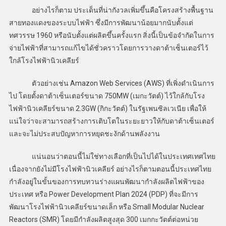
อย่างไรก็ตาม ประเด็นที่น่ากังวลเพิ่มขึ้นคือโครงสร้างพื้นฐาน
สายทองแดงของระบบไฟฟ้า ซึ่งมีการพัฒนาน้อยมากนับตั้งแต่
ทศวรรษ 1960 หรือนับตั้งแต่ผลิตขึ้นครั้งแรก สิ่งนี้เป็นข้อจำกัดในการ
จ่ายไฟฟ้าที่สามารถแก้ไขได้ชั่วคราวโดยการวางดาต้าเซ็นเตอร์ไว้
ใกล้โรงไฟฟ้านิวเคลียร์
ตัวอย่างเช่น Amazon Web Services (AWS) ที่เพิ่งดำเนินการ
ไป โดยตั้งดาต้าเซ็นเตอร์ขนาด 750MW (เมกะวัตต์) ไว้ใกล้กับโรง
ไฟฟ้านิวเคลียร์ขนาด 2.3GW (กิกะวัตต์) ในรัฐเพนซิลเวเนีย เพื่อให้
แน่ใจว่าจะสามารถสร้างการเติบโตในระยะยาวให้กับดาต้าเซ็นเตอร์
และจะไม่ประสบปัญหาการหยุดชะงักด้านพลังงาน
แน่นอนว่าตอนนี้ไม่ใช่ทางเลือกที่เป็นไปได้ในประเทศเทศไทย
เนื่องจากยังไม่มีโรงไฟฟ้านิวเคลียร์ อย่างไรก็ตามตอนนี้ประเทศไทย
กำลังอยู่ในขั้นของการทบทวนร่างแผนพัฒนากำลังผลิตไฟฟ้าของ
ประเทศ หรือ Power Development Plan 2024 (PDP) ที่จะมีการ
พัฒนาโรงไฟฟ้านิวเคลียร์ขนาดเล็ก หรือ Small Modular Nuclear
Reactors (SMR) โดยมีกำลังผลิตสูงสุด 300 เมกกะวัตต์ต่อหน่วย