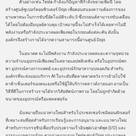
ตัวอย่างเช่น Tesla กำลังแก้ปัญหาที่กำลังขยายเพิ่มนี้ โดย
สร้างศูนย์ซูเปอร์คอมพิวเตอร์ Dojo เพื่อตอบสนองความต้องการของ
ยานพาหนะในการขับขี่อัตโนมัติระดับ 5 ซึ่งรถยนต์สามารถขับเคลื่อน
ได้โดยไม่ต้องมีมนุษย์ควบคุม เป้าหมายนี้จะไม่สำเร็จได้เลยหากไม่มี
พลังงานหรือกำลังประมวลผลเพียงพอในรถยนต์แต่ละคัน ดังนั้น
องค์กรจึงสร้างรายได้จากความสามารถนี้ผ่านศูนย์ Dojo
ในอนาคต จะไม่มีพลังงาน กำลังประมวลผลและความจุหน่วย
ความจำบนอุปกรณ์เพียงพอในหลายแอปพลิเคชัน หรือในอุปกรณ์พก
พา อุปกรณ์ทางการแพทย์ และอุปกรณ์รักษาความปลอดภัย สำหรับ
องค์กรที่จะส่งมอบบริการ AI ในระดับที่ตลาดคาดหวัง การย้ายไปใช้
ดาต้าเซ็นเตอร์ของตนเองหรือใช้ผู้ให้บริการคลาวด์ภายนอก อาจเป็น
วิธีที่ดีในการสร้างรายได้จากวิสัยทัศน์ภาพรวม โดยไม่ถูกจำกัดด้วย
ขนาดของอุปกรณ์หรือแพลตฟอร์ม
นั่นหมายถึงแนวทางใหม่สำหรับโปรเซสเซอร์เซมิคอนดักเตอร์
ที่เหมาะสมที่สุดสำหรับการเรียนรู้และการอนุมาน และแนวทางใหม่
สำหรับการบรรจุชิปเพื่อปรับปรุงความเร็วอินพุต/เอาต์พุต (I/O) และ
การระบายความร้อน ตามรายงานจาก Tesla ศูนย์ Dojo ประมวลผล