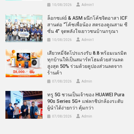
10/08/2026
Admin​1
ล็อกซเล่ย์ & ASM ผนึกโค้ชจิตอาสา ICF
สานต่อ “โค้ชเพื่อน้อง สตรองคูณสาม ซี
ซั่น 4” จุดพลังใจเยาวชนบ้านกรุณา
10/08/2026
Admin​1
เสียวหมี่จัดโปรแรงรับ 8.8 พร้อมเนรมิต
ทุกบ้านให้เป็นสมาร์ทโฮมด้วยส่วนลด
สูงสุด 50% ร่วมด้วยคูปองส่วนลดจาก
ร้านค้า
07/08/2026
Admin
ทรู 5G ชวนเป็นเจ้าของ HUAWEI Pura
90s Series 5G+ แฟลกชิปกล้องระดับ
ผู้นำได้ง่ายกว่า คุ้มกว่า
07/08/2026
Admin