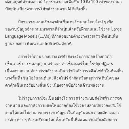
ต่อกลยุทธ์ด้านคลาวด์ โดยราคาอาจเพิ่มขึ้น 10 ถึง 100 เท่าของราคา
ปัจจุบันเนื่องจากการใช้พลังงานจาก AI ที่เพิ่มขึ้น
มีการวางแผนสร้างดาต้าเซ็นเตอร์ขนาดใหญ่ใหม่ ๆ เพื่อ
รองรับข้อมูลจำนวนมหาศาลที่จำเป็นสำหรับฝึกฝนและใช้งาน Large
Language Models (LLMs) ที่กำลังขยายตัวอย่างรวดเร็ว ซึ่งเป็นพื้น
ฐานของการพัฒนาแอปพลิเคชัน GenAI
อย่างไรก็ตาม บางประเทศกำลังระงับการก่อสร้างดาต้า
เซ็นเตอร์ การขออนุญาตสร้างดาต้าเซ็นเตอร์ในยุโรปถูกปฏิเสธ
เนื่องจากความต้องการพลังงานเกินกว่ากำลังการผลิตไฟฟ้าในท้องถิ่น
บางพื้นที่ เช่น ไอร์แลนด์และสิงคโปร์ จำกัดหรือหยุดการเติบโตของ
ดาต้าเซ็นเตอร์อย่างสิ้นเชิง เนื่องจากข้อกังวลด้านพลังงาน
ไม่ว่ารูปการณ์จะเป็นอย่างไร การสร้างระบบส่งไฟฟ้า การจัด
จำหน่าย และกำลังการผลิตใหม่อาจต้องใช้เวลาหลายปีกว่าจะเริ่มใช้
งานได้และไม่สามารถบรรเทาปัญหาในปัจจุบันจนกว่าจะมีทางออก
องค์กรต่าง ๆ ต้องเตรียมพร้อมตั้งแต่วันนี้เพื่อลดความเสี่ยงดังกล่าว