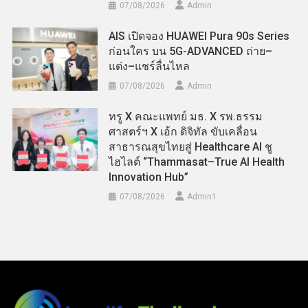
07/08/2026
Admin
AIS เปิดจอง HUAWEI Pura 90s Series
ก่อนใคร บน 5G-ADVANCED ถ่าย–
แต่ง–แชร์ลื่นไหล
07/08/2026
Admin
ทรู X คณะแพทย์ มธ. X รพ.ธรรม
ศาสตร์ฯ X เอ้ก ดิจิทัล ขับเคลื่อน
สาธารณสุขไทยสู่ Healthcare AI ชู
ไฮไลต์ “Thammasat–True AI Health
Innovation Hub”
07/08/2026
Admin​1