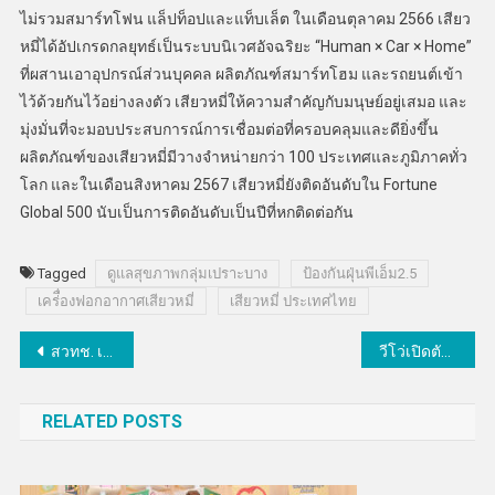
ไม่รวมสมาร์ทโฟน แล็ปท็อปและแท็บเล็ต ในเดือนตุลาคม 2566 เสียว
หมี่ได้อัปเกรดกลยุทธ์เป็นระบบนิเวศอัจฉริยะ “Human × Car × Home”
ที่ผสานเอาอุปกรณ์ส่วนบุคคล ผลิตภัณฑ์สมาร์ทโฮม และรถยนต์เข้า
ไว้ด้วยกันไว้อย่างลงตัว เสียวหมี่ให้ความสำคัญกับมนุษย์อยู่เสมอ และ
มุ่งมั่นที่จะมอบประสบการณ์การเชื่อมต่อที่ครอบคลุมและดียิ่งขึ้น
ผลิตภัณฑ์ของเสียวหมี่มีวางจำหน่ายกว่า 100 ประเทศและภูมิภาคทั่ว
โลก และในเดือนสิงหาคม 2567 เสียวหมี่ยังติดอันดับใน Fortune
Global 500 นับเป็นการติดอันดับเป็นปีที่หกติดต่อกัน
Tagged
ดูแลสุขภาพกลุ่มเปราะบาง
ป้องกันฝุ่นพีเอ็ม2.5
เคร่ื่องฟอกอากาศเสียวหมี่
เสียวหมี่ ประเทศไทย
แนะแนว
สวทช. เตรียมจัด “NAC2025” ผนึกพลังวิจัย “ขับเคลื่อนวิทยาศาสตร์และเทคโนโลยีด้วย AI”
วีโว่เปิดตัว V50 สมาร์ทโฟนพอร์ตเทรตกล้อง ZEISS
เรื่อง
RELATED POSTS