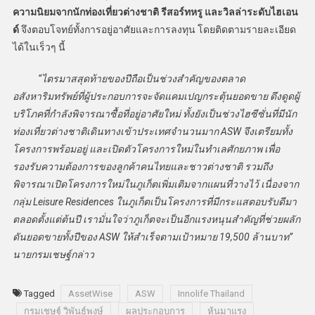
ความนิยมจากนักท่องเที่ยวต่างชาติ รีสอร์ทหรู และวิลล่าระดับไฮเอน
ด์
จึงตอบโจทย์ทั้งการอยู่อาศัยและการลงทุน โดยติดตามรายละเอียด
ได้ในเร็วๆ นี้
“ไตรมาสสุดท้ายของปีถือเป็นช่วงสำคัญของตลาด
อสังหาริมทรัพย์ที่ผู้ประกอบการจะจัดแคมเปญกระตุ้นยอดขาย ดึงดูดผู้
บริโภคที่กำลังพิจารณาซื้อที่อยู่อาศัยใหม่ ทั้งยังเป็นช่วงไฮซีซั่นที่มีนัก
ท่องเที่ยวต่างชาติเดินทางเข้าประเทศจำนวนมาก ASW จึงเตรียมทั้ง
โครงการพร้อมอยู่ และเปิดตัวโครงการใหม่ในทำเลศักยภาพ เพื่อ
รองรับความต้องการของลูกค้าคนไทยและชาวต่างชาติ รวมถึง
พิจารณาเปิดโครงการใหม่ในภูเก็ตเพิ่มเติมจากแผนที่วางไว้ เนื่องจาก
กลุ่ม
Leisure Residences ใน
ภูเก็ตเป็นโครงการที่มีกระแสตอบรับดีมา
ตลอดตั้งแต่ต้นปี เรามั่นใจว่าภูเก็ตจะเป็นอีกแรงหนุนสำคัญที่ช่วยผลัก
ดันยอดขายทั้งปีของ
ASW ให้สำเร็จตามเป้าหมาย
19,500
ล้านบาท
”
นายกรมเชษฐ์
กล่าว
Tagged
AssetWise
ASW
Innolife Thailand
กรมเชษฐ์ วิพันธ์พงษ์
ผลประกอบการ
หุ้นมาแรง