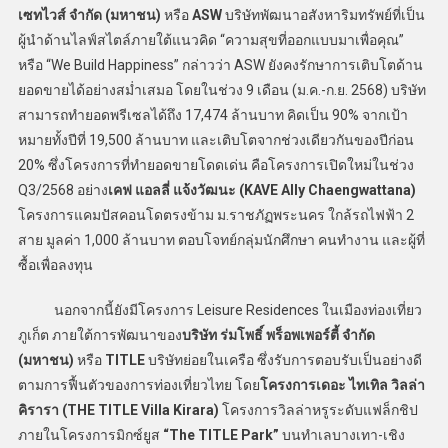
เซทไวส์ จำกัด (มหาชน)
หรือ
ASW
บริษัทพัฒนาอสังหาริมทรัพย์ที่เป็น
ผู้นำด้านไลฟ์สไตล์ภายใต้แนวคิด “ความสุขที่ออกแบบมาเพื่อคุณ”
หรือ “We Build Happiness” กล่าวว่า ASW ยังคงรักษาการเติบโตด้าน
ยอดขายได้อย่างสม่ำเสมอ โดยในช่วง 9 เดือน (ม.ค.-ก.ย. 2568) บริษัท
สามารถทำยอดพรีเซลได้ถึง 17,474 ล้านบาท คิดเป็น 90% จากเป้า
หมายทั้งปีที่ 19,500 ล้านบาท และเติบโตจากช่วงเดียวกันของปีก่อน
20% ซึ่งโครงการที่ทำยอดขายโดดเด่น คือโครงการเปิดใหม่ในช่วง
Q3/2568 อย่าง
เคฟ แอลลี่ แจ้งวัฒนะ (KAVE Ally Chaengwattana)
โครงการแคมปัสคอนโดตรงข้าม ม.ราชภัฏพระนคร ใกล้รถไฟฟ้า 2
สาย มูลค่า 1,000 ล้านบาท ตอบโจทย์กลุ่มนักศึกษา คนทำงาน และผู้ที่
ซื้อเพื่อลงทุน
นอกจากนี้ยังมีโครงการ Leisure Residences ในเมืองท่องเที่ยว
ภูเก็ต ภายใต้การพัฒนาของ
บริษัท ร่มโพธิ์ พร็อพเพอร์ตี้ จำกัด
(มหาชน)
หรือ
TITLE
บริษัทย่อยในเครือ ซึ่งรับการตอบรับเป็นอย่างดี
ตามการฟื้นตัวของการท่องเที่ยวไทย โดย
โครงการ
เดอะ ไทเทิล วิลล่า
คิรารา
(
THE TITLE Villa Kirara)
โครงการวิลล่าหรูระดับแฟล็กชิป
ภายในโครงการมิกซ์ยูส
“The TITLE Park”
บนทำเลบางเทา-เชิง