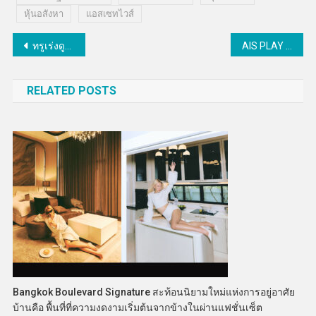
หุ้นอสังหา
แอสเซทไวส์
แนะแนว
ทรูเร่งดูแลการสื่อสารมือถือในพื้นที่น้ำท่วม อ.ตรอน จ.อุตรดิตถ์ ช่วยบรรเทาความเดือดร้อนผู้ประสบอุทกภัย
AIS PLAY เดินเกมคอนเทนต์กีฬาเต็มพิกัด จับมือ NBA ยิงสดศึกบาสระดับโลกฤดูกาล 2025-26
เรื่อง
RELATED POSTS
Bangkok Boulevard Signature สะท้อนนิยามใหม่แห่งการอยู่อาศัย
บ้านคือ พื้นที่ที่ความงดงามเริ่มต้นจากข้างในผ่านแฟชั่นเซ็ต