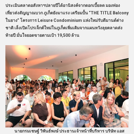
ประเมินตลาดอสังหาฯปลายปีได้อานิสงค์จากดอกเบี้ยลด มองท่อง
เที่ยวส่งสัญญาณบวก ภูเก็ตยังมาแรง เตรียมปั้น “THE TITLE Balcony
ในยาง” โครงการ Leisure Condominium แห่งใหม่รับดีมานด์ต่าง
ชาติ เล็งเปิดโปรเจ็กต์ใหม่ในภูเก็ตเพิ่มเติมจากแผนหวังลุยตลาดส่ง
ท้ายปี มั่นใจยอดขายตามเป้า
19,500 ล้าน
นายกรมเชษฐ์ วิพันธ์พงษ์ ประธานเจ้าหน้าที่บริหาร บริษัท แอส