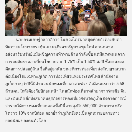
นายกรมเชษฐ์กล่าวอีกว่า ในช่วงไตรมาสสุดท้ายยังต้องจับตา
ทิศทางนโยบายกระตุ้นเศรษฐกิจจากรัฐบาลชุดใหม่ ส่วนตลาด
อสังหาริมทรัพย์แม้เผชิญความท้าทายด้านกำลังซื้อ แต่มีแรงหนุนจาก
การลดอัตราดอกเบี้ยนโยบายจาก 1.75% เป็น 1.50% ต่อปี ซึ่งจะส่งผล
ดีต่อการปล่อยกู้สินเชื่อที่อยู่อาศัย ขณะที่การท่องเที่ยวส่งสัญญาณบวก
ต่อเนื่องโดยเฉพาะภูเก็ต การท่องเที่ยวแห่งประเทศไทย สำนักงาน
ภูเก็ต ระบุว่าปีนี้มีจำนวนนักท่องเที่ยวสะสมช่วง 7 เดือนแรกกว่า 5.58
ล้านคน ใกล้เคียงกับปีก่อนหน้า โดยนักท่องเที่ยวหลักมาจากรัสเซีย จีน
และอินเดีย อีกทั้งสมาคมธุรกิจการท่องเที่ยวจังหวัดภูเก็ต ยังคาดการณ์
ว่ารายได้การท่องเที่ยวตลอดทั้งปีนี้อาจสูงถึง 550,000 ล้านบาท หรือ
โตราว 10% จากปีก่อน ตอกย้ำว่าภูเก็ตยังคงเป็นจุดหมายปลายทาง
ยอดนิยมของคนทั่วโลก