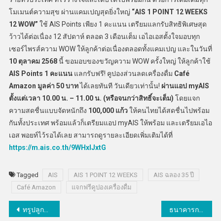
โมเมนต์ความสุข ผ่านแคมเปญสุดยิ่งใหญ่
“AIS 1 POINT 12 WEEKS
12 WOW”
ใช้ AIS Points เพียง 1 คะแนน เตรียมแลกรับสิทธิพิเศษสุด
ว้าวได้ต่อเนื่อง 12 สัปดาห์ ตลอด 3 เดือนเต็ม เอไอเอสตั้งใจมอบทุก
เซอร์ไพรส์ความ WOW ให้ลูกค้าต่อเนื่องตลอดทั้งแคมเปญ และในวันที่
10 ตุลาคม 2568
นี้ ขอมอบของขวัญความ WOW ครั้งใหญ่ ให้ลูกค้าใช้
AIS Points 1 คะแนน
แลกรับฟรี! คูปองส่วนลดเครื่องดื่ม
Café
Amazon มูลค่า 50 บาท
ได้เลยทันที วันเดียวเท่านั้น!
ผ่านแอป
myAIS
ตั้งแต่เวลา 10.00 น. – 11.00 น. (หรือจนกว่าสิทธิ์จะเต็ม)
โดยแจก
ความสดชื่นแบบจัดหนักถึง
100,000 แก้ว
ให้คนไทยได้สดชื่นไปพร้อม
กันทั้งประเทศ พร้อมแล้วก็เตรียมแอป myAIS ให้พร้อม และเตรียมเอไอ
เอส พอยท์ไว้รอได้เลย สามารถดูรายละเอียดเพิ่มเติมได้ที่
https://m.ais.co.th/9WHxlJxtG
Tagged
AIS
AIS 1 POINT 12 WEEKS
AIS ฉลอง 35 ปี
Café Amazon
แจกฟรีคูปองเครื่องดื่ม
แนะแนว
ทรูปลูกปัญญาร่วมกับมูลนิธิพลังน้ำใจและภาคีเครือข่าย ผนึกกำลังฟื้นฟูโรงเรียนที่ได้รับผลกระทบจากภัยพิบัติผ่านคอนเสิร์ตการกุศล”พลังน้ำใจไทย”
ธนาคารกรุงเทพสนับสนุนการเงิน SC พัฒนา 2 โครงการทำเลไพร์มติดถนนสุขุมวิท