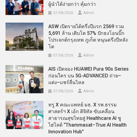
ผู้นำได้ง่ายกว่า คุ้มกว่า
07/08/2026
Admin
ASW เปิดรายได้ครึ่งปีแรก 2569 รวม
5,691 ล้าน เติบโต 57% ปักธงโอนบิ๊ก
โปรเจกต์กรุงเทพ ภูเก็ต หนุนครึ่งปีหลัง
โต
07/08/2026
Admin
AIS เปิดจอง HUAWEI Pura 90s Series
ก่อนใคร บน 5G-ADVANCED ถ่าย–
แต่ง–แชร์ลื่นไหล
07/08/2026
Admin
ทรู X คณะแพทย์ มธ. X รพ.ธรรม
ศาสตร์ฯ X เอ้ก ดิจิทัล ขับเคลื่อน
สาธารณสุขไทยสู่ Healthcare AI ชู
ไฮไลต์ “Thammasat–True AI Health
Innovation Hub”