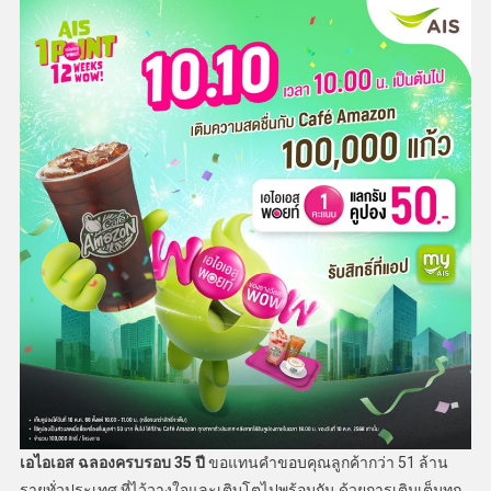
เอไอเอส ฉลองครบรอบ
35 ปี
ขอแทนคำขอบคุณลูกค้ากว่า 51 ล้าน
รายทั่วประเทศ ที่ไว้วางใจและเติบโตไปพร้อมกัน ด้วยการเติมเต็มทุก