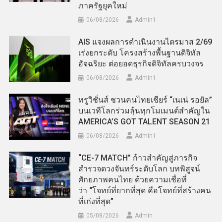
ภาครัฐยุคใหม่
06/08/2026
Admin​1
AIS แจงผลการดำเนินงานไตรมาส 2/69
เร่งยกระดับ โครงสร้างพื้นฐานดิจิทัล
อัจฉริยะ ต่อยอดธุรกิจดิจิทัลครบวงจร
06/08/2026
Admin​1
ทรูวิชั่นส์ ชวนคนไทยเชียร์ “เนเน่ รอยัล”
บนเวทีโลกร่วมลุ้นทุกโมเมนต์สำคัญใน
AMERICA’S GOT TALENT SEASON 21
06/08/2026
Admin​1
“CE-7 MATCH” ก้าวสำคัญสู่ภารกิจ
สำรวจดวงจันทร์ระดับโลก บทพิสูจน์
ศักยภาพคนไทย ด้วยความเชื่อที่
ว่า “โจทย์ที่ยากที่สุด คือโจทย์ที่สร้างคน
ที่เก่งที่สุด”
05/08/2026
Admin