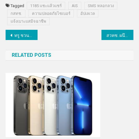
Tagged
1185 แชะแล้วแชร์
AIS
SMS หลอกลวง
กสทช.
ความปลอดภัยไซเบอร์
อัปเลเวล
แจ้งเบาะแสมิจฉาชีพ
แนะแนว
ทรู ชวนคอเกมรวมพลที่บูธ True dtac 5G x TrueID ในงาน gamescom asia x Thailand Game Show 2025
สวทช. ผนึก กสทช.ดันอุตฯหุ่นยนต์บริการ ผลิตภัณฑ์ IoT ไทย-หนุนยกระดับสู่อาเซียนด้วยมาตรฐาน P-mark
เรื่อง
RELATED POSTS