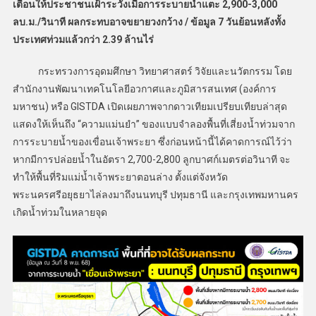
เตือนให้ประชาชนเฝ้าระวังเมื่อการระบายน้ำแตะ 2,900-3,000
ลบ.ม./วินาที ผลกระทบอาจขยายวงกว้าง / ข้อมูล 7 วันย้อนหลังทั้ง
ประเทศท่วมแล้วกว่า 2.39 ล้านไร่
กระทรวงการอุดมศึกษา วิทยาศาสตร์ วิจัยและนวัตกรรม โดย
สำนักงานพัฒนาเทคโนโลยีอวกาศและภูมิสารสนเทศ (องค์การ
มหาชน) หรือ GISTDA เปิดเผยภาพจากดาวเทียมเปรียบเทียบล่าสุด
แสดงให้เห็นถึง “ความแม่นยำ” ของแบบจำลองพื้นที่เสี่ยงน้ำท่วมจาก
การระบายน้ำของเขื่อนเจ้าพระยา ซึ่งก่อนหน้านี้ได้คาดการณ์ไว้ว่า
หากมีการปล่อยน้ำในอัตรา 2,700-2,800 ลูกบาศก์เมตรต่อวินาที จะ
ทำให้พื้นที่ริมแม่น้ำเจ้าพระยาตอนล่าง ตั้งแต่จังหวัด
พระนครศรีอยุธยาไล่ลงมาถึงนนทบุรี ปทุมธานี และกรุงเทพมหานคร
เกิดน้ำท่วมในหลายจุด