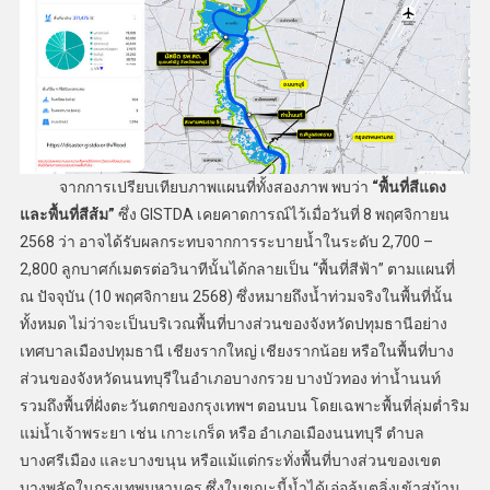
จากการเปรียบเทียบภาพแผนที่ทั้งสองภาพ พบว่า
“พื้นที่สีแดง
และพื้นที่สีส้ม”
ซึ่ง GISTDA เคยคาดการณ์ไว้เมื่อวันที่ 8 พฤศจิกายน
2568 ว่า อาจได้รับผลกระทบจากการระบายน้ำในระดับ 2,700 –
2,800 ลูกบาศก์เมตรต่อวินาทีนั้นได้กลายเป็น “พื้นที่สีฟ้า” ตามแผนที่
ณ ปัจจุบัน (10 พฤศจิกายน 2568) ซึ่งหมายถึงน้ำท่วมจริงในพื้นที่นั้น
ทั้งหมด ไม่ว่าจะเป็นบริเวณพื้นที่บางส่วนของจังหวัดปทุมธานีอย่าง
เทศบาลเมืองปทุมธานี เชียงรากใหญ่ เชียงรากน้อย หรือในพื้นที่บาง
ส่วนของจังหวัดนนทบุรีในอำเภอบางกรวย บางบัวทอง ท่าน้ำนนท์
รวมถึงพื้นที่ฝั่งตะวันตกของกรุงเทพฯ ตอนบน โดยเฉพาะพื้นที่ลุ่มต่ำริม
แม่น้ำเจ้าพระยา เช่น เกาะเกร็ด หรือ อำเภอเมืองนนทบุรี ตำบล
บางศรีเมือง และบางขนุน หรือแม้แต่กระทั่งพื้นที่บางส่วนของเขต
บางพลัดในกรุงเทพมหานคร ซึ่งในขณะนี้น้ำได้เอ่อล้นตลิ่งเข้าสู่บ้าน