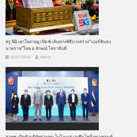
ทรู 5G เอาใจสายมู เปิด 6 เส้นทางพิธีบวงสรวง“เบอร์ฟันธง
นาคราช”โดย อ.ลักษณ์ โหราธิบดี
08/07/2024
Admin
สวทช.เปิดตัวบริษัทร่วมทุน ไบโอเบส เอเชีย ไพล็อท แพลนท์