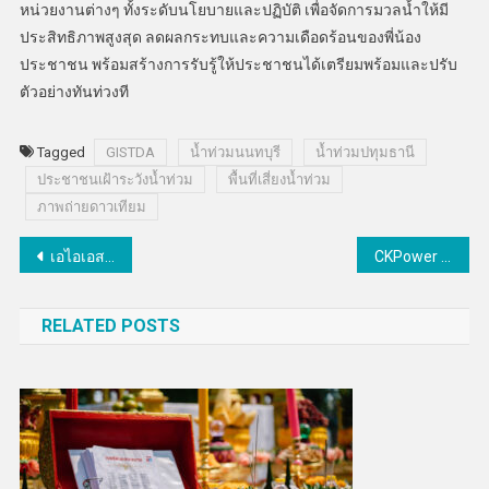
หน่วยงานต่างๆ ทั้งระดับนโยบายและปฏิบัติ เพื่อจัดการมวลน้ำให้มี
ประสิทธิภาพสูงสุด ลดผลกระทบและความเดือดร้อนของพี่น้อง
ประชาชน พร้อมสร้างการรับรู้ให้ประชาชนได้เตรียมพร้อมและปรับ
ตัวอย่างทันท่วงที
Tagged
GISTDA
น้ำท่วมนนทบุรี
น้ำท่วมปทุมธานี
ประชาชนเฝ้าระวังน้ำท่วม
พื้นที่เสี่ยงน้ำท่วม
ภาพถ่ายดาวเทียม
แนะแนว
เอไอเอสผนึกสำนักงานตำรวจแห่งชาติแจ้งผลความร่วมมือปกป้องคนไทยจากภัยไซเบอร์กว่า 3,050 ล้านครั้งบนโครงข่ายอัจฉริยะ
CKPower กำไรสุทธิ 9 เดือนปี 2568 เติบโตแข็งแกร่ง รับอานิสงส์บวกจากปัจจัยฤดูกาล-อัตราดอกเบี้ยนโยบายลด
เรื่อง
RELATED POSTS