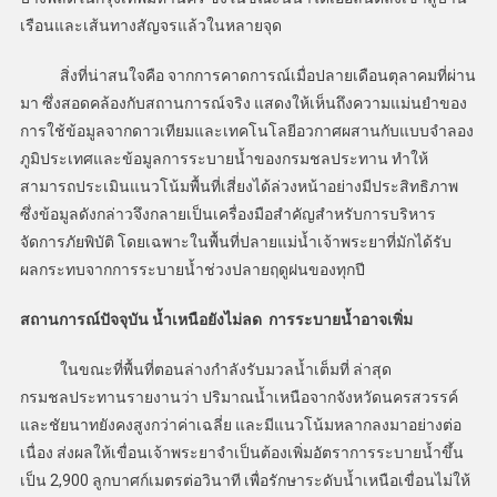
เรือนและเส้นทางสัญจรแล้วในหลายจุด
สิ่งที่น่าสนใจคือ จากการคาดการณ์เมื่อปลายเดือนตุลาคมที่ผ่าน
มา ซึ่งสอดคล้องกับสถานการณ์จริง แสดงให้เห็นถึงความแม่นยำของ
การใช้ข้อมูลจากดาวเทียมและเทคโนโลยีอวกาศผสานกับแบบจำลอง
ภูมิประเทศและข้อมูลการระบายน้ำของกรมชลประทาน ทำให้
สามารถประเมินแนวโน้มพื้นที่เสี่ยงได้ล่วงหน้าอย่างมีประสิทธิภาพ
ซึ่งข้อมูลดังกล่าวจึงกลายเป็นเครื่องมือสำคัญสำหรับการบริหาร
จัดการภัยพิบัติ โดยเฉพาะในพื้นที่ปลายแม่น้ำเจ้าพระยาที่มักได้รับ
ผลกระทบจากการระบายน้ำช่วงปลายฤดูฝนของทุกปี
สถานการณ์ปัจจุบัน น้ำเหนือยังไม่ลด การระบายน้ำอาจเพิ่ม
ในขณะที่พื้นที่ตอนล่างกำลังรับมวลน้ำเต็มที่ ล่าสุด
กรมชลประทานรายงานว่า ปริมาณน้ำเหนือจากจังหวัดนครสวรรค์
และชัยนาทยังคงสูงกว่าค่าเฉลี่ย และมีแนวโน้มหลากลงมาอย่างต่อ
เนื่อง ส่งผลให้เขื่อนเจ้าพระยาจำเป็นต้องเพิ่มอัตราการระบายน้ำขึ้น
เป็น 2,900 ลูกบาศก์เมตรต่อวินาที เพื่อรักษาระดับน้ำเหนือเขื่อนไม่ให้