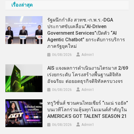
เรื่องล่าสุด
รัฐผนึกกำลัง สวทช.-ก.พ.ร.-DGA
ประกาศขับเคลื่อน“AI-Driven
Government Services”เปิดตัว “AI
Agentic Chatbot” ยกระดับการบริการ
ภาครัฐยุคใหม่
06/08/2026
Admin​1
AIS แจงผลการดำเนินงานไตรมาส 2/69
เร่งยกระดับ โครงสร้างพื้นฐานดิจิทัล
อัจฉริยะ ต่อยอดธุรกิจดิจิทัลครบวงจร
06/08/2026
Admin​1
ทรูวิชั่นส์ ชวนคนไทยเชียร์ “เนเน่ รอยัล”
บนเวทีโลกร่วมลุ้นทุกโมเมนต์สำคัญใน
AMERICA’S GOT TALENT SEASON 21
06/08/2026
Admin​1