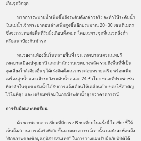
เกินจุดวิกฤต
หากการระบายน้ำเพิ่มขึ้นถึงระดับดังกล่าวจริง จะทำให้ระดับน้ำ
ในแม่น้ำเจ้าพระยาตอนล่างเพิ่มสูงขึ้นอีกประมาณ 20–30 เซนติเมตร
ซึ่งจะกระทบต่อพื้นที่ริมฝั่งเกือบทั้งหมด โดยเฉพาะจุดที่แนวตลิ่งต่ำ
หรือแนวป้องกันชำรุด
หน่วยงานท้องถิ่นในหลายพื้นที่ เช่น เทศบาลนครนนทบุรี
เทศบาลเมืองปทุมธานี และสำนักงานเขตบางพลัด รวมถึงพื้นที่ที่เป็น
จุดเสี่ยงใกล้เคียงอื่นๆ ได้เร่งติดตั้งแนวกระสอบทรายเสริม พร้อมเพิ่ม
เครื่องสูบน้ำและเฝ้าระวังระดับน้ำตลอด 24 ชั่วโมง ขณะที่ประชาชน
ที่อาศัยในชุมชนริมน้ำได้รับการแจ้งเตือนให้เคลื่อนย้ายของใช้สำคัญ
ไว้ในที่สูง และเตรียมพร้อมในกรณีระดับน้ำสูงกว่าคาดการณ์
การรับมือและบทเรียน
ด้วยภาพจากดาวเทียมที่มีการเปรียบเทียบในครั้งนี้ ไม่เพียงชี้ให้
เห็นถึงสถานการณ์จริงที่เกิดขึ้นตามคาดการณ์เท่านั้น แต่ยังสะท้อนถึง
“ศักยภาพของข้อมูลภูมิสารสนเทศ” ในการวางแผนรับมือภัยพิบัติได้