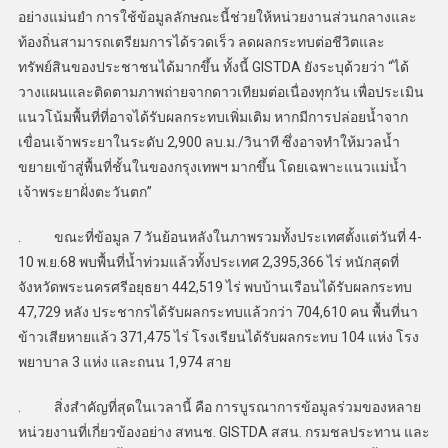
อย่างแม่นยำ การใช้ข้อมูลลักษณะนี้ช่วยให้หน่วยงานส่วนกลางและ
ท้องถิ่นสามารถเตรียมการได้รวดเร็ว ลดผลกระทบต่อชีวิตและ
ทรัพย์สินของประชาชนได้มากขึ้น ทั้งนี้ GISTDA ยังระบุด้วยว่า “ได้
วางแผนและติดตามภาพถ่ายจากดาวเทียมต่อเนื่องทุกวัน เพื่อประเมิน
แนวโน้มพื้นที่ที่อาจได้รับผลกระทบเพิ่มเติม หากมีการปล่อยน้ำจาก
เขื่อนเจ้าพระยาในระดับ 2,900 ลบ.ม./วินาที ซึ่งอาจทำให้มวลน้ำ
ขยายเข้าสู่พื้นที่ชั้นในของกรุงเทพฯ มากขึ้น โดยเฉพาะแนวแม่น้ำ
เจ้าพระยาฝั่งตะวันตก”
. ขณะที่ข้อมูล 7 วันย้อนหลังในภาพรวมทั้งประเทศตั้งแต่วันที่ 4-
10 พ.ย.68 พบพื้นที่น้ำท่วมแล้วทั้งประเทศ 2,395,366 ไร่ หนักสุดที่
จังหวัดพระนครศรีอยุธยา 442,519 ไร่ พบบ้านเรือนได้รับผลกระทบ
47,729 หลัง ประชากรได้รับผลกระทบแล้วกว่า 704,610 คน พื้นที่นา
ข้าวเสียหายแล้ว 371,475 ไร่ โรงเรียนได้รับผลกระทบ 104 แห่ง โรง
พยาบาล 3 แห่ง และถนน 1,974 สาย
. สิ่งสำคัญที่สุดในเวลานี้ คือ การบูรณาการข้อมูลร่วมของหลาย
หน่วยงานที่เกี่ยวข้องอย่าง สทนช. GISTDA สสน. กรมชลประทาน และ