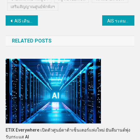
เสริมสัญญาณศูนย์พักพิงฯ
แนะแนว
AIS เดินหน้าองค์กรโปร่งใสรวมพลังประกาศเจตนารมณ์ต่อต้านการทุจริตตามหลักธรรมาภิบาลวันต่อต้านคอร์รัปชันสากลปี68
AIS ระดมพลังโครงข่ายเต็มสปีด เสริมสัญญาณจุดเคาท์ดาวน์ แหล่งท่องเที่ยวทุกภูมิภาค-สถานีขนส่ง รับเทศกาลปีใหม่ 2569
เรื่อง
RELATED POSTS
ETIX Everywhere เปิดตัวศูนย์ดาต้าเซ็นเตอร์แห่งใหม่ ยันดีมานด์พุ่ง
รับกระแส AI