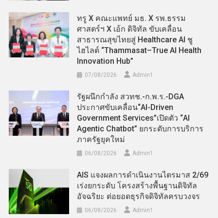
ทรู X คณะแพทย์ มธ. X รพ.ธรรม
ศาสตร์ฯ X เอ้ก ดิจิทัล ขับเคลื่อน
สาธารณสุขไทยสู่ Healthcare AI ชู
ไฮไลต์ “Thammasat–True AI Health
Innovation Hub”
07/08/2026
Admin​1
รัฐผนึกกำลัง สวทช.-ก.พ.ร.-DGA
ประกาศขับเคลื่อน“AI-Driven
Government Services”เปิดตัว “AI
Agentic Chatbot” ยกระดับการบริการ
ภาครัฐยุคใหม่
06/08/2026
Admin​1
AIS แจงผลการดำเนินงานไตรมาส 2/69
เร่งยกระดับ โครงสร้างพื้นฐานดิจิทัล
อัจฉริยะ ต่อยอดธุรกิจดิจิทัลครบวงจร
06/08/2026
Admin​1