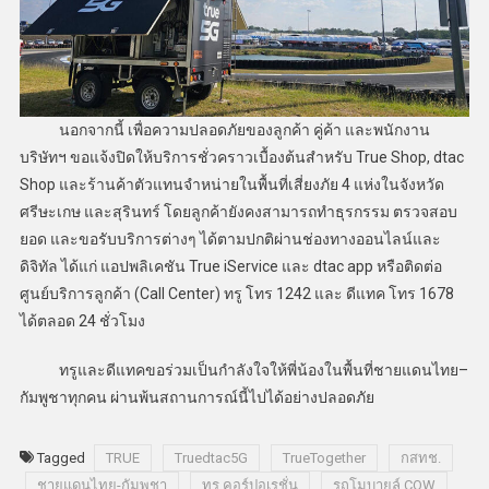
นอกจากนี้ เพื่อความปลอดภัยของลูกค้า คู่ค้า และพนักงาน
บริษัทฯ ขอแจ้งปิดให้บริการชั่วคราวเบื้องต้นสำหรับ True Shop, dtac
Shop และร้านค้าตัวแทนจำหน่ายในพื้นที่เสี่ยงภัย 4 แห่งในจังหวัด
ศรีษะเกษ และสุรินทร์ โดยลูกค้ายังคงสามารถทำธุรกรรม ตรวจสอบ
ยอด และขอรับบริการต่างๆ ได้ตามปกติผ่านช่องทางออนไลน์และ
ดิจิทัล ได้แก่ แอปพลิเคชัน True iService และ dtac app หรือติดต่อ
ศูนย์บริการลูกค้า (Call Center) ทรู โทร 1242 และ ดีแทค โทร 1678
ได้ตลอด 24 ชั่วโมง
ทรูและดีแทคขอร่วมเป็นกำลังใจให้พี่น้องในพื้นที่ชายแดนไทย–
กัมพูชาทุกคน ผ่านพ้นสถานการณ์นี้ไปได้อย่างปลอดภัย
Tagged
TRUE
Truedtac5G
TrueTogether
กสทช.
ชายแดนไทย-กัมพูชา
ทรู คอร์ปอเรชั่น
รถโมบายล์ COW