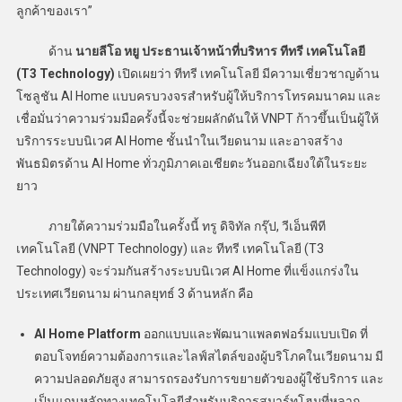
ลูกค้าของเรา”
ด้าน
นายลีโอ หยู ประธานเจ้าหน้าที่บริหาร
ทีทรี เทคโนโลยี
(
T3 Technology)
เปิดเผยว่า ทีทรี เทคโนโลยี มีความเชี่ยวชาญด้าน
โซลูชัน AI Home แบบครบวงจรสำหรับผู้ให้บริการโทรคมนาคม และ
เชื่อมั่นว่าความร่วมมือครั้งนี้จะช่วยผลักดันให้ VNPT ก้าวขึ้นเป็นผู้ให้
บริการระบบนิเวศ AI Home ชั้นนำในเวียดนาม และอาจสร้าง
พันธมิตรด้าน AI Home ทั่วภูมิภาคเอเชียตะวันออกเฉียงใต้ในระยะ
ยาว
ภายใต้ความร่วมมือในครั้งนี้ ทรู ดิจิทัล กรุ๊ป, วีเอ็นพีที
เทคโนโลยี (VNPT Technology) และ ทีทรี เทคโนโลยี (T3
Technology) จะร่วมกันสร้างระบบนิเวศ AI Home ที่แข็งแกร่งใน
ประเทศเวียดนาม ผ่านกลยุทธ์ 3 ด้านหลัก คือ
AI Home Platform
ออกแบบและพัฒนาแพลตฟอร์มแบบเปิด ที่
ตอบโจทย์ความต้องการและไลฟ์สไตล์ของผู้บริโภคในเวียดนาม มี
ความปลอดภัยสูง สามารถรองรับการขยายตัวของผู้ใช้บริการ และ
เป็นแกนหลักทางเทคโนโลยีสำหรับบริการสมาร์ทโฮมที่หลาก