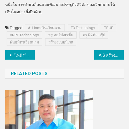
หนึ่งในการขับเคลื่อนและพัฒนาเศรษฐกิจดิจิทัลของเวียดนามให้
เติบโตอย่างยั่งยืนด้วย
Tagged
AI Homeในเวียดนาม
T3 Technology
TRUE
VNPT Technology
ทรู คอร์ปอเรชั่น
ทรู ดิจิทัล กรุ๊ป
พันธมิตรเวียดนาม
สร้างระบบนิเวศ
แนะแนว
“เทด้า” คว้ารางวัล “คู่ค้าดีเด่นจาก กฟผ.” ติดต่อกันเป็นปีที่ 2
AIS สร้างปรากฏการณ์ความบันเทิงแนวตั้งครั้งแรก! เปิดตัวแพ็ก “PLAY ShortMax” ดูซีรีส์แนวตั้งแบบ Unlimited
เรื่อง
RELATED POSTS