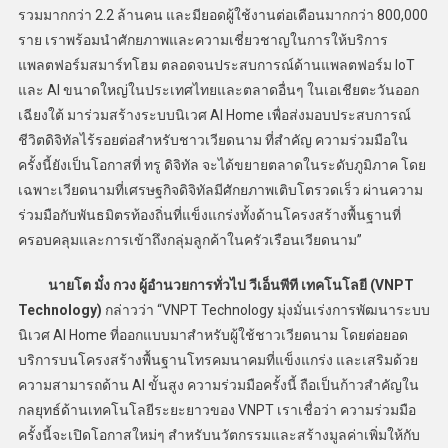
รวมมากกว่า 2.2 ล้านคน และมียอดผู้ใช้งานต่อเดือนมากกว่า 800,000
ราย เราพร้อมนำศักยภาพและความเชี่ยวชาญในการให้บริการ
แพลตฟอร์มสมาร์ทโฮม ตลอดจนประสบการณ์ด้านแพลตฟอร์ม IoT
และ AI ขนาดใหญ่ในประเทศไทยและตลาดอื่นๆ ในเอเชียตะวันออก
เฉียงใต้ มาร่วมสร้างระบบนิเวศ AI Home เพื่อส่งมอบประสบการณ์
ชีวิตดิจิทัลไร้รอยต่อสำหรับชาวเวียดนาม ที่สำคัญ ความร่วมมือใน
ครั้งนี้ยังเป็นโอกาสที่ ทรู ดิจิทัล จะได้ขยายตลาดในระดับภูมิภาค โดย
เฉพาะเวียดนามที่เศรษฐกิจดิจิทัลมีศักยภาพเติบโตรวดเร็ว ผ่านความ
ร่วมมือกับพันธมิตรท้องถิ่นที่แข็งแกร่งทั้งด้านโครงสร้างพื้นฐานที่
ครอบคลุมและการเข้าถึงกลุ่มลูกค้าในครัวเรือนเวียดนาม”
นายโต มั๋ง กวง ผู้อำนวยการทั่วไป วีเอ็นพีที เทคโนโลยี (
VNPT
Technology)
กล่าวว่า “VNPT Technology มุ่งมั่นเร่งการพัฒนาระบบ
นิเวศ AI Home ที่ออกแบบมาสำหรับผู้ใช้ชาวเวียดนาม โดยต่อยอด
บริการบนโครงสร้างพื้นฐานโทรคมนาคมที่แข็งแกร่ง และเสริมด้วย
ความสามารถด้าน AI ขั้นสูง ความร่วมมือครั้งนี้ ถือเป็นก้าวสำคัญใน
กลยุทธ์ด้านเทคโนโลยีระยะยาวของ VNPT เราเชื่อว่า ความร่วมมือ
ครั้งนี้จะเปิดโอกาสใหม่ๆ สำหรับนวัตกรรมและสร้างมูลค่าเพิ่มให้กับ