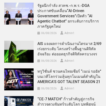
รัฐผนึกกำลัง สวทช.-ก.พ.ร.-DGA
ประกาศขับเคลื่อน“AI-Driven
Government Services”เปิดตัว “AI
Agentic Chatbot” ยกระดับการบริการ
ภาครัฐยุคใหม่
06/08/2026
Admin​1
AIS แจงผลการดำเนินงานไตรมาส 2/69
เร่งยกระดับ โครงสร้างพื้นฐานดิจิทัล
อัจฉริยะ ต่อยอดธุรกิจดิจิทัลครบวงจร
06/08/2026
Admin​1
ทรูวิชั่นส์ ชวนคนไทยเชียร์ “เนเน่ รอยัล”
บนเวทีโลกร่วมลุ้นทุกโมเมนต์สำคัญใน
AMERICA’S GOT TALENT SEASON 21
06/08/2026
Admin​1
“CE-7 MATCH” ก้าวสำคัญสู่ภารกิจ
สำรวจดวงจันทร์ระดับโลก บทพิสูจน์