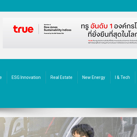
ัตกรรม
e
ESG Innovation
Real Estate
New Energy
I & Tech