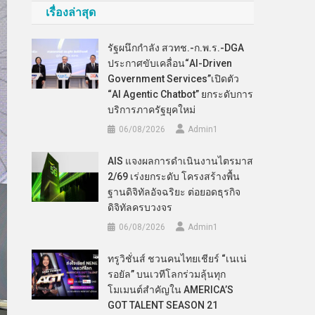
เรื่องล่าสุด
รัฐผนึกกำลัง สวทช.-ก.พ.ร.-DGA
ประกาศขับเคลื่อน“AI-Driven
Government Services”เปิดตัว
“AI Agentic Chatbot” ยกระดับการ
บริการภาครัฐยุคใหม่
06/08/2026
Admin​1
AIS แจงผลการดำเนินงานไตรมาส
2/69 เร่งยกระดับ โครงสร้างพื้น
ฐานดิจิทัลอัจฉริยะ ต่อยอดธุรกิจ
ดิจิทัลครบวงจร
06/08/2026
Admin​1
ทรูวิชั่นส์ ชวนคนไทยเชียร์ “เนเน่
รอยัล” บนเวทีโลกร่วมลุ้นทุก
โมเมนต์สำคัญใน AMERICA’S
GOT TALENT SEASON 21