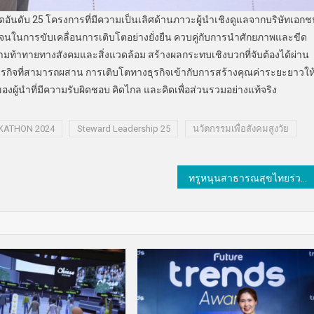
ัดอันดับ 25 โครงการที่มีความเป็นเลิศด้านภาวะผู้นำเชิงดูแลจากบริษัทเอก
ดเจนในการขับเคลื่อนการเติบโตอย่างยั่งยืน ควบคู่กับการนำศักยภาพและขีด
้าทายทางสังคมและสิ่งแวดล้อม สร้างผลกระทบเชิงบวกที่จับต้องได้ผ่าน
ุรกิจที่สามารถผสาน การเติบโตทางธุรกิจเข้ากับการสร้างคุณค่าระยะยาวให
องผู้นำที่มีความรับผิดชอบ คิดไกล และคิดเพื่อส่วนรวมอย่างแท้จริง
KATHON 2024
Steward Leadership 25
นวัตกรรมเพื่อสังคมสูงวัย
ทรูหนุนสาธารณสุขไทยร่วมเปิดตัว “หมอพร้อม Super App” ยกระดับดิจิทัลเฮลธ์คิกออฟแคมเปญ “หมื่นก้าว เอารางวัล”