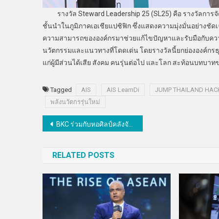
รางวัล Steward Leadership 25 (SL25) คือ รางวัลการจ
ชั้นนำในภูมิภาคเอเชียแปซิฟิก ซึ่งแสดงความมุ่งมั่นอย่างชั
ความสามารถขององค์กรมาช่วยแก้ไขปัญหาและรับมือกับความท
นวัตกรรมและแนวทางที่โดดเด่น โดยรางวัลนี้ยกย่ององค์กรธ
แก่ผู้มีส่วนได้เสีย สังคม คนรุ่นต่อไป และโลก สะท้อนบทบาทข
Tagged
AIS
AIS LearnDi
JUMP THAILAND HAC
พลังนวัตกรรุ่นใหม่
แนะแนว
BKC ร่วมกับหอศิลป์คลังจัตุรัส เปิดโครงการ “พลังศิลป์เปลี่ยนผ่านพลังงาน”
เรื่อง
RELATED POSTS