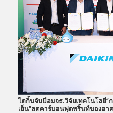
ไดกิ้นจับมือมจธ.วิจัยเทคโนโลย
เย็น”ลดคาร์บอนฟุตพริ้นท์ของอาคา