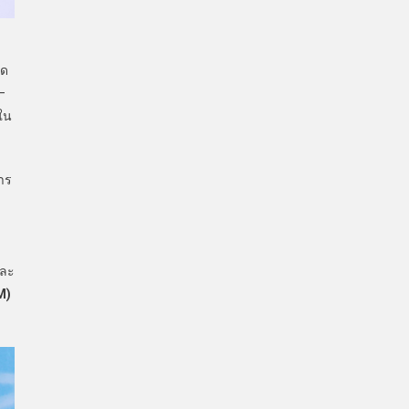
ุด
–
นใน
าร
และ
M)