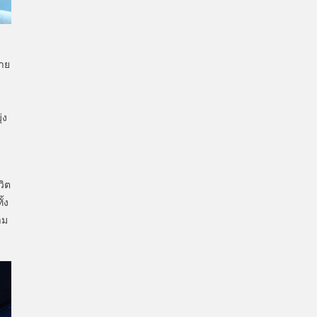
ทาย
่ง
วิต
้ง
าม