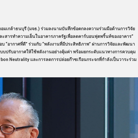
อมเกล้าธนบุรี (มจธ.) ร่วมลงนามบันทึกข้อตกลงความร่วมมือด้านการวิจัย
งานและสารทำความเย็นในอาคารภาครัฐเพื่อลดคาร์บอนฟุตพริ้นท์ของอาคาร”
บ “อากาศที่ดี” ร่วมกับ “พลังงานที่มีประสิทธิภาพ” ผ่านการวิจัยและพัฒนา
ะบบปรับอากาศให้ใช้พลังงานอย่างคุ้มค่า พร้อมยกระดับแนวทางการควบคุม
rbon Neutrality และการลดการปล่อยก๊าซเรือนกระจกที่กำลังเป็นวาระร่วม