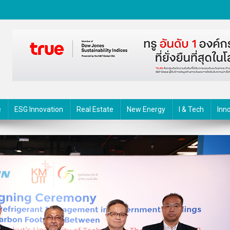
ตกรรม
e
ESG Innovation
Real Estate
New Energy
I & Tech
Inn