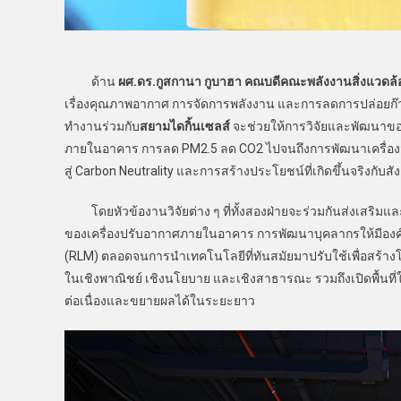
ด้าน
ผศ.ดร.กูสกานา กูบาฮา คณบดีคณะพลังงานสิ่งแวดล้
เรื่องคุณภาพอากาศ การจัดการพลังงาน และการลดการปล่อยก๊า
ทำงานร่วมกับ
สยามไดกิ้นเซลส์
จะช่วยให้การวิจัยและพัฒนาขอ
ภายในอาคาร การลด PM2.5 ลด CO2 ไปจนถึงการพัฒนาเครื่องมื
สู่ Carbon Neutrality และการสร้างประโยชน์ที่เกิดขึ้นจริงกับสั
โดยหัวข้องานวิจัยต่าง ๆ ที่ทั้งสองฝ่ายจะร่วมกันส่งเสริม
ของเครื่องปรับอากาศภายในอาคาร การพัฒนาบุคลากรให้มีองค
(RLM) ตลอดจนการนำเทคโนโลยีที่ทันสมัยมาปรับใช้เพื่อสร้างโซล
ในเชิงพาณิชย์ เชิงนโยบาย และเชิงสาธารณะ รวมถึงเปิดพื้นที
ต่อเนื่องและขยายผลได้ในระยะยาว