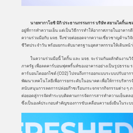
นายทากาโยชิ มิกิ ประธานกรรมการ บริษัท สยามไดกิ้นเซล
อยู่ที่การทำความเย็น แต่เป็นวิธีการทำให้อากาศภายในอาคารด
ความร่วมมือกับ มจธ. จึงช่วยต่อยอดจากความเชี่ยวชาญด้านวิจั
ชีวิตประจำวัน พร้อมยกระดับมาตรฐานอุตสาหกรรมให้เดินหน้าไ
ในความร่วมมือนี้ ไดกิ้น และ มจธ. จะร่วมกันผลักดันงาน
ภาครัฐ เพื่อลดคาร์บอนฟุตพริ้นท์ของอาคารอย่างเป็นรูปธรรม รว
คาร์บอนไดออกไซด์ (CO2) ไปจนถึงการออกแบบระบบปรับอากาศท
พัฒนาเทคโนโลยีเพื่อการยกระดับในอนาคต เพื่อให้การบริหารจั
สนับสนุนการลดการปล่อยก๊าซเรือนกระจกจากกิจกรรมต่าง ๆ ภ
ต่อยอดสู่การจัดทำระบบติดตามการจัดการสารทำความเย็นตลอด
ซึ่งเป็นองค์ประกอบสำคัญของการขับเคลื่อนความยั่งยืนในระบ