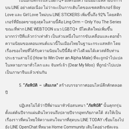
เป็นอีกปีที่กระแส LGBTQ+ ยังครองความนิยมในหลายบริการ
บน LINE อย่างต่อเนื่อง ไม่ว่าจะเป็นการเติบโตของเซตสติกเกอร์ Boy
Love และ Girl Love ใหม่บน LINE STICKERS เพิ่มขึ้นถึง 92% โดยสติก
เกอร์ที่มียอดขายสูงสุดในสายนี้คือ Ling Orm – Only You The Series
ขณะที่ฟาก LINE WEBTOON แนว LGBTQ+ มีไตเติลใหม่เพิ่มขึ้น
มากกว่าปีที่แล้วกว่าเท่าตัว เป็นส่วนหนึ่งในการขับเคลื่อนและตอกย้ำ
ความนิยมของคอนเทนต์แนวนี้ในเมืองไทยในฐานะกระแสหลัก โดย
เรื่องของไทยที่ได้รับความนิยมในปีนี้คือ ทำไงดี ผมได้เควสต์จีบท่าน
ประธานสายโบ้ (How to Win Over an Alpha Male) ที่จะถูกนำไปแปล
ในหลายภาษาทั่วโลก และ จันทร์เจ้า (Dear My Moo) ที่ถูกนำไปแปล
เป็นภาษาจีนแล้วเช่นกัน
5.
“ภัยพิบัติ – เติมเกล”
สร้างบรรยากาศออนไลน์คึกคักตลอด
ปี
ปฏิเสธไม่ได้ว่าปีที่ผ่านมาหัวข้อสนทนา
“ภัยพิบัติ”
นั้นคุกกรุ่น
ตั้งแต่ต้นปีจากแผ่นดินไหวจนถึงปลายปีจากอุทกภัยภาคใต้ ส่งให้เป็น
เรื่องราวที่คนไทยให้ความสนใจมากที่สุดบน LINE TODAY เชื่อมโยงไป
ยัง LINE OpenChat ที่หมวด Home Community เติบโตอย่างชัดเจน