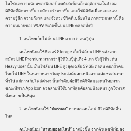
ไม่ใช่แค่ความนิยมของฟีเจอร์ แต่ยังสะท้อนถึงพฤติกรรมในสังคม
ดิจิทัลที่คิดมากขึ้น ระมัดระวังมากขึ้น และใช้ดิจิทัลเพื่อตอบสนอง
ความรู้สึก ความกังวล และจังหวะชีวิตที่เปลี่ยนไป ภาพรวมเหล่านี้ คือ
ความหมายของ WOW! ที่เกิดขึ้นบน LINE ตลอดทั้งปี
1. คนไทยเก็บไฟล์บน LINE มากกว่าคนญี่ปุ่น
คนไทยนิยมใช้ฟีเจอร์ Storage เก็บไฟล์บน LINE หลังจาก
สมัคร LINE Premium มากกว่าผู้ใช้ในญี่ปุ่นถึง 4 เท่า ซึ่งผู้ใช้ระดับ
Heavy User นั้น เก็บไฟล์บน LINE สูงสุดเฉลี่ย 59 GB ต่อคน ตอกย้ำคน
ไทยใช้ LINE ในหลากหลายวัตถุประสงค์นอกเหนือจากแค่แชทสนทนา
ทั่วไป แต่การเก็บไฟล์ต่างๆ นั้นสำคัญต่อชีวิตดิจิทัลของคนไทยมาก
ขณะที่ฟาก App Icon ลวดลายที่ใช้มากที่สุดคือลายน้องหมา ถูกใจทาส
ทั้งหลายเป็นที่สุด
2. คนไทยนิยมใช้
“บัตรทอง”
หาหมอออนไลน์ ชีวิตดิจิทัลลื่น
ไหล
คนไทยนิยม
“หาหมอออนไลน์”
มากยิ่งขึ้น จากตัวเลขที่เพิ่มสูง