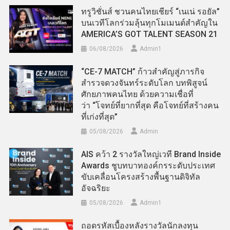
ทรูวิชั่นส์ ชวนคนไทยเชียร์ “เนเน่ รอยัล”
บนเวทีโลกร่วมลุ้นทุกโมเมนต์สำคัญใน
AMERICA’S GOT TALENT SEASON 21
06/08/2026
Admin​1
“CE-7 MATCH” ก้าวสำคัญสู่ภารกิจ
สำรวจดวงจันทร์ระดับโลก บทพิสูจน์
ศักยภาพคนไทย ด้วยความเชื่อที่
ว่า “โจทย์ที่ยากที่สุด คือโจทย์ที่สร้างคน
ที่เก่งที่สุด”
05/08/2026
Admin
AIS คว้า 2 รางวัลใหญ่เวที Brand Inside
Awards ชูบทบาทองค์กรระดับประเทศ
ขับเคลื่อนโครงสร้างพื้นฐานดิจิทัล
อัจฉริยะ
05/08/2026
Admin​1
ถอดรหัสเบื้องหลังรางวัลนักลงทุน