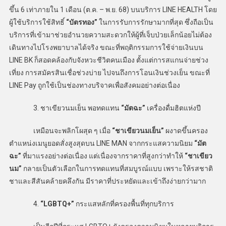
ขึ้น 6 เท่าภายใน 1 เดือน (ต.ค. – พ.ย. 68) บนบริการ LINE HEALTH โดย
ผู้ใช้บริการใช้สิทธิ์
“บัตรทอง”
ในการรับการรักษามากที่สุด ซึ่งถือเป็น
บริการที่เข้ามาช่วยอำนวยความสะดวกให้ผู้ที่เจ็บป่วยเล็กน้อยไม่ต้อง
เดินทางไปโรงพยาบาลได้จริง ขณะที่พฤติกรรมการใช้จ่ายเงินบน
LINE BK ก็สอดคล้องกับจังหวะชีวิตคนเมือง ตั้งแต่การสแกนจ่ายช่วง
เที่ยง การสมัครสินเชื่อช่วงบ่าย ไปจนถึงการโอนเงินช่วงเย็น ขณะที่
LINE Pay ถูกใช้เป็นช่องทางบริจาคเพื่อสังคมอย่างต่อเนื่อง
3. ชาเขียวนมเย็น พอทดแทน
“มัตฉะ”
เครื่องดื่มฮิตแห่งปี
เหมือนจะพลิกโผสุด ๆ เมื่อ
“ชาเขียวนมเย็น”
ผงาดขึ้นครอง
ตำแหน่งเมนูยอดสั่งสูงสุดบน LINE MAN จากกระแสความนิยม
“มัต
ฉะ”
ที่มาแรงอย่างต่อเนื่อง แต่เนื่องจากราคาที่สูงกว่าทำให้
“ชาเขียว
นม”
กลายเป็นตัวเลือกในการทดแทนที่สมบูรณ์แบบ เพราะให้รสชาติ
ชาและสีสันคล้ายคลึงกัน มีราคาที่ประหยัดและเข้าถึงง่ายกว่ามาก
4.
“LGBTQ+”
กระแสหลักที่ครองพื้นที่ทุกบริการ