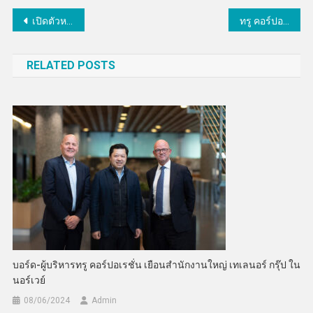
แนะแนว
เปิดตัวหลักสูตร “พลเมืองดิจิทัล 101”ยกระดับทักษะดิจิทัลครูไทย
ทรู คอร์ปอเรชั่นคว้า 3 รางวัลใหญ่ IAA Awards 2025 ตอกย้ำความเชื่อมั่นตลาดทุน ครบทั้งผู้นำ การเงิน นักลงทุนสัมพันธ์
เรื่อง
RELATED POSTS
บอร์ด-ผู้บริหารทรู คอร์ปอเรชั่น เยือนสำนักงานใหญ่ เทเลนอร์ กรุ๊ป ใน
นอร์เวย์
08/06/2024
Admin