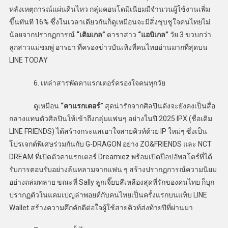
หลังเหตุการณ์แผ่นดินไหว กลุ่มคอนโดมิเนียมมีจำนวนผู้ใช้งานเพิ่ม
ขึ้นทันที 16% ซึ่งในเวลาเดียวกันก็ดูเหมือนจะมีสิ่งชุบชูใจคนไทยไม่
น้อยจากปรากฏการณ์
“เติมเกล”
ดาราสาว
“แอบิเกล”
วัย 3 ขวบกว่า
ลูกสาวแม่ชมพู่ อารยา ที่ครองข่าวบันเทิงที่คนไทยอ่านมากที่สุดบน
LINE TODAY
6. เหล่าสารพัดคาแรกเตอร์ครองใจคนทุกวัย
ดูเหมือน
“คาแรกเตอร์”
สุดน่ารักจากศิลปินดังจะยังคงเป็นสื่อ
กลางแทนตัวศิลปินให้เข้าถึงกลุ่มแฟนๆ อย่างในปี 2025 IPX (ชื่อเดิม
LINE FRIENDS) ได้สร้างกระแสเอาใจสายคิวท์ด้วย IP ใหม่ๆ ซึ่งเป็น
โปรเจกต์พิเศษร่วมกันกับ G-DRAGON อย่าง ZO&FRIENDS และ NCT
DREAM ที่เปิดตัวคาแรกเตอร์ Dreamiez พร้อมเปิดป๊อปอัพสโตร์ที่ได้
รับการตอบรับอย่างล้นหลามจากแฟน ๆ สร้างปรากฏการณ์ความนิยม
อย่างถล่มทลาย ขณะที่ Sally ลูกเจี๊ยบสีเหลืองสุดที่รักของคนไทย ก็บุก
ปรากฏตัวในแคมเปญล่าพอยต์กับคนไทยเป็นครั้งแรกบนแท็บ LINE
Wallet สร้างความคึกคักดีต่อใจผู้ใช้สายคิวท์ส่งท้ายปีที่ผ่านมา