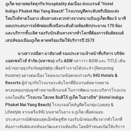
ภูเก็ต ขยายพอร์ตธุรกิจ
Hospitality
ต่อเนื่อง
ส่ง
แบรนด์
“Hotel
Indigo Phuket Nai Yang Beach”
โรงแรมบูทีค
ระดับพรีเมียมแห่ง
ใหม่
ใกล้หาดในยาง
เดินทางสะดวกห่างจากสนามบินภูเก็ตเพียง
5
นาที
มอบประสบการณ์พักผ่อนที่เหนือระดับด้วยห้องพักประมาณ
170
ห้อง
และบริการชั้นเลิศ รองรับนักเดินทางจากทั่วโลกที่ต้องการสัมผัสมนต์
เสน่ห์ของเมืองภูเก็ต คาดพร้อม
เปิดให้บริการปี
2573
นางสาวปณีตา มาลัยวงศ์ รองประธานเจ้าหน้าที่บริหาร บริษัท
แอสเซทไวส์ จำกัด (มหาชน)
หรือ
ASW
กล่าวว่า
ASW และ TITLE เดิน
หน้าขยายธุรกิจ Hospitality เพื่อสร้างรายได้ประจำ (Recurring
Income) อย่างต่อเนื่อง โดยลงนามข้อตกลงร่วมกับ
IHG Hotels &
Resorts
ผู้นำธุรกิจโรงแรมระดับโลกที่มีแบรนด์หลากหลาย
ครอบคลุมกลุ่มลูกค้าหลายเซ็กเมนต์ ในการพัฒนาและบริหารโรงแรม
แห่งใหม่คือ
“โรงแรม โฮเทล อินดิโก้ ภูเก็ต ในยางบีช” (Hotel Indigo
Phuket Nai Yang Beach)
โรงแรมสไตล์บูทีคในกลุ่ม Luxury &
Lifestyle จากเครือ IHG บนหาดในยาง จ.ภูเก็ต เพื่อส่งมอบ
ประสบการณ์พักผ่อนสุดเอ็กซ์คลูซีฟ รองรับนักท่องเที่ยวจากทั่วโลกที่
ต้องการสัมผัสเสน่ห์ของวัฒนธรรมท้องถิ่น โดยมีกำหนดเปิดให้บริการ