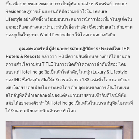
ขึ้น เพื่อขยายขอบเขตจากการเป็นผู้พัฒนาอสังหาริมทรัพย์ Leisure
Residence สู่การเป็นแบรนด์ที่มีความเข้าใจใน Leisure
Lifestyle อย่างลึกซึ้ง พร้อมมอบประสบการณ์การท่องเที่ยวในภูเก็ตใน
มุมมองที่แตกต่างและน่าประทับใจยิ่งกว่าเดิม ซึ่งจะช่วยเสริมศักยภาพ
ของภูเก็ตในฐานะ World Destination ให้โดดเด่นอย่างยั่งยืน
คุณเคท เกอริทส์ ผู้อำนวยการฝ่ายปฏิบัติการ ประเทศไทย IHG
Hotels & Resorts
กล่าวว่า IHG มีความยินดีเป็นอย่างยิ่งที่ได้สานต่อ
ความสำเร็จร่วมกับ TITLE ในการเปิดตัวโครงการลำดับที่สอง โดย
แบรนด์ Hotel Indigo ถือเป็นหัวใจสำคัญในกลุ่ม Luxury & Lifestyle
ของ IHG ซึ่งปัจจุบันเปิดให้บริการแล้วกว่า 183 แห่งทั่วโลก และยังคง
เติบโตอย่างต่อเนื่องในประเทศไทย ด้วยจุดเด่นของการเป็นโรงแรม
สไตล์บูทีคที่นำเอกลักษณ์ของแต่ละย่านมาผสานเข้ากับดีไซน์ที่ทัน
สมัยได้อย่างลงตัว ทำให้ Hotel Indigo เป็นหนึ่งในแบรนด์บูทีคโฮเทลที่
ได้รับความนิยมจากนักเดินทางทั่วโลก