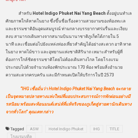
สำหรับ
Hotel Indigo Phuket Nai Yang Beach
ตั้งอยู่บนทำเล
ศักยภาพใกล้หาดในยาง ซึ่งขึ้นชื่อเรื่องความสวยงามของท้องทะเล
และธรรมชาติอันอุดมสมบูรณ์ ท่ามกลางบรรยากาศร่มรื่นและเงียบ
สงบ สามารถเดินทางจากสนามบินนานาชาติภูเก็ตได้ภายใน 5
นาที และเชื่อมต่อไปยังแหล่งท่องเที่ยวสำคัญได้อย่างสะดวก อาทิ หาด
ในยาง หาดไม้ขาว และอุทยานแห่งชาติสิรินาถ เหมาะสำหรับผู้ที่
ต้องการใกล้ชิดธรรมชาติโดยไม่ต้องเดินทางไกล โดยโรงแรม
ประกอบไปด้วยจำนวนห้องพักประมาณ 170 ห้อง พร้อมสิ่งอำนวย
ความสะดวกครบครัน และมีกำหนดเปิดให้บริการในปี 2573
“IHG เชื่อมั่นว่า Hotel Indigo Phuket Nai Yang Beach จะกลาย
เป็นจุดหมายปลายทางแห่งใหม่ที่มอบประสบการณ์การพักผ่อนอย่างมี
รสนิยม พร้อมสะท้อนมนต์เสน่ห์ที่แท้จริงของภูเก็ตสู่สายตานักเดินทาง
จากทั่วโลก” คุณเคท กล่าว
Tagged
ASW
Hotel Indigo Phuket
IHG
TITLE
โรงแรมบูทีค