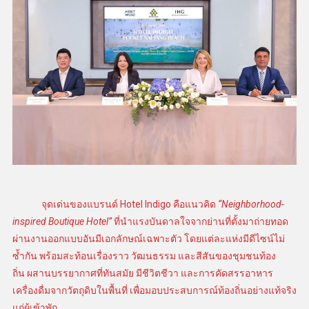
จุดเด่นของแบรนด์ Hotel Indigo คือแนวคิด
“Neighborhood-
inspired Boutique Hotel”
ที่นำแรงบันดาลใจจากย่านที่ตั้งมาถ่ายทอด
ผ่านงานออกแบบอันมีเอกลักษณ์เฉพาะตัว โดยแต่ละแห่งมีดีไซน์ไม่
ซ้ำกัน พร้อมสะท้อนเรื่องราว วัฒนธรรม และสีสันของชุมชนท้อง
ถิ่น ผสานบรรยากาศที่ทันสมัย มีชีวิตชีวา และการคัดสรรอาหาร
เครื่องดื่มจากวัตถุดิบในพื้นที่ เพื่อมอบประสบการณ์ท้องถิ่นอย่างแท้จริง
แก่ผู้เข้าพัก