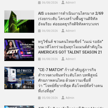
06/08/2026
Admin​1
AIS แจงผลการดำเนินงานไตรมาส 2/69
เร่งยกระดับ โครงสร้างพื้นฐานดิจิทัล
อัจฉริยะ ต่อยอดธุรกิจดิจิทัลครบวงจร
06/08/2026
Admin​1
ทรูวิชั่นส์ ชวนคนไทยเชียร์ “เนเน่ รอยัล”
บนเวทีโลกร่วมลุ้นทุกโมเมนต์สำคัญใน
AMERICA’S GOT TALENT SEASON 21
06/08/2026
Admin​1
“CE-7 MATCH” ก้าวสำคัญสู่ภารกิจ
สำรวจดวงจันทร์ระดับโลก บทพิสูจน์
ศักยภาพคนไทย ด้วยความเชื่อที่
ว่า “โจทย์ที่ยากที่สุด คือโจทย์ที่สร้างคน
ที่เก่งที่สุด”
05/08/2026
Admin