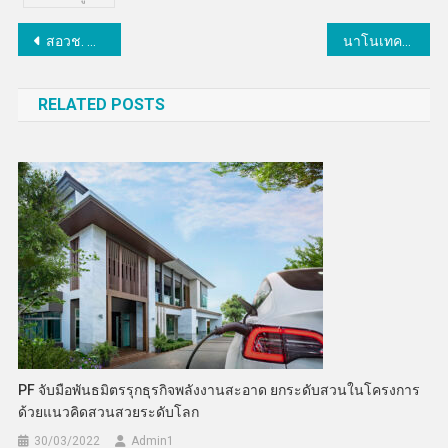
แนะแนว
สอวช. ขับเคลื่อน University Holding Company สร้างธุรกิจนวัตกรรมกว่า 110 บริษัท รวมทุนจดทะเบียนกว่า 500 ล้าน
นาโนเทค-สวทช.ชู“e-Nose” นวัตกรรมสายลับจมูกอิเล็กทรอนิกส์ ชี้เป้าต้นตอ PM2.5 มุ่งแก้ปัญหาฝุ่นพิษอย่างยั่งยืน
เรื่อง
RELATED POSTS
PF จับมือพันธมิตรรุกธุรกิจพลังงานสะอาด ยกระดับสวนในโครงการ
ด้วยแนวคิดสวนสวยระดับโลก
30/03/2022
Admin​1