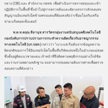
กลาง (CIB) และ สำนักงาน กสทช. เพื่อดำเนินการตรวจสอบและเข้า
ปฏิบัติการในพื้นที่ ซึ่งนำไปสู่การตรวจค้นและตัดวงจรการลักลอบส่ง
สัญญาณอินเทอร์เน็ตข้ามพรมแดนที่ต้องสงสัยว่าเชื่อมโยงกับเครือ
ข่าย แก๊งคอลเซ็นเตอร์
พ.ต.ท.ตฤณ ลีลานุช สารวัตรกลุ่มงานสนับสนุนคดีเทคโนโลยี
กองบังคับการปราบปรามการกระทำความผิดเกี่ยวกับอาชญากรรม
ทางเทคโนโลยี (บก.ปอท.)
กล่าวว่า “เบาะแสเริ่มต้นจากข้อมูลความ
ผิดปกติของการใช้อินเทอร์เน็ตในพื้นที่บริษัทแห่งหนึ่งในอำเภอแม่สอด
ซึ่งตั้งอยู่ติดแนวชายแดน เจ้าหน้าที่จึงติดตามพฤติกรรมอย่างใกล้ชิด
และรวบรวมพยานหลักฐาน จนสามารถขอหมายค้นจากศาลเพื่อตรวจ
สอบสถานที่ดังกล่าว