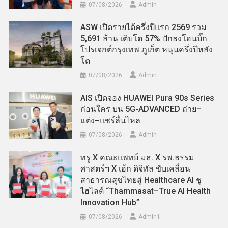
07/08/2026
Admin
ASW เปิดรายได้ครึ่งปีแรก 2569 รวม
5,691 ล้าน เติบโต 57% ปักธงโอนบิ๊ก
โปรเจกต์กรุงเทพ ภูเก็ต หนุนครึ่งปีหลัง
โต
07/08/2026
Admin
AIS เปิดจอง HUAWEI Pura 90s Series
ก่อนใคร บน 5G-ADVANCED ถ่าย–
แต่ง–แชร์ลื่นไหล
07/08/2026
Admin
ทรู X คณะแพทย์ มธ. X รพ.ธรรม
ศาสตร์ฯ X เอ้ก ดิจิทัล ขับเคลื่อน
สาธารณสุขไทยสู่ Healthcare AI ชู
ไฮไลต์ “Thammasat–True AI Health
Innovation Hub”
07/08/2026
Admin​1