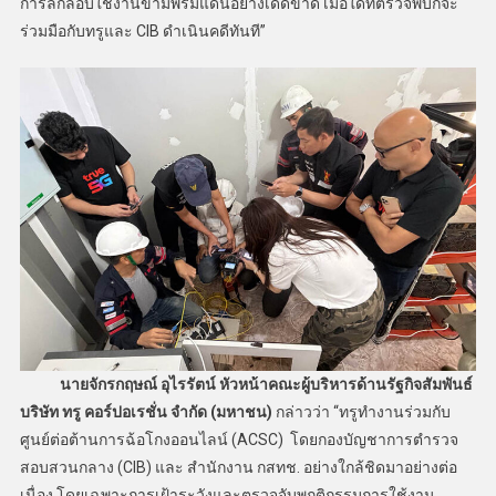
การลักลอบใช้งานข้ามพรมแดนอย่างเด็ดขาด เมื่อใดที่ตรวจพบก็จะ
ร่วมมือกับทรูและ CIB ดำเนินคดีทันที”
นายจักรกฤษณ์ อุไรรัตน์ หัวหน้าคณะผู้บริหารด้านรัฐกิจสัมพันธ์
บริษัท ทรู คอร์ปอเรชั่น จำกัด (มหาชน)
กล่าวว่า “ทรูทำงานร่วมกับ
ศูนย์ต่อต้านการฉ้อโกงออนไลน์ (ACSC) โดยกองบัญชาการตำรวจ
สอบสวนกลาง (CIB) และ สำนักงาน กสทช. อย่างใกล้ชิดมาอย่างต่อ
เนื่อง โดยเฉพาะการเฝ้าระวังและตรวจจับพฤติกรรมการใช้งาน