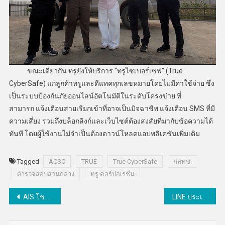
ขณะเดียวกัน ทรูยังให้บริการ “ทรูไซเบอร์เซฟ” (True
CyberSafe) แก่ลูกค้าทรูและดีแทคทุกเลขหมายโดยไม่มีค่าใช้จ่าย ซึ่ง
เป็นระบบป้องกันภัยออนไลน์อัตโนมัติในระดับโครงข่าย ที่
สามารถ แจ้งเตือนสายเรียกเข้าที่อาจเป็นมิจฉาชีพ แจ้งเตือน SMS ที่มี
ความเสี่ยง รวมถึงบล็อกลิงก์และเว็บไซต์ต้องสงสัยที่มากับข้อความได้
ทันที โดยผู้ใช้งานไม่จำเป็นต้องดาวน์โหลดแอปพลิเคชันเพิ่มเติม
Tagged
ACSC
TRUE
True CyberSafe
กสทช.
ตำรวจสอบสวนกลาง
ทรู คอร์ปอเรชั่น
แนะแนว
AIS โชว์ความสำเร็จในการออกหุ้นกู้สกุลดอลลาร์สหรัฐ 1,000 ล้านเหรียญสหรัฐ รองรับการลงทุนในโครงสร้างพื้นฐานดิจิทัล
LINE ประเทศไทยสานต่อโครงการ Digital Literacy ขยายสู่กลุ่มนักศึกษาจัดเวิร์กช็อปเชิงปฏิบัติการ เสริมทักษะการใช้เทคโนโลยี
เรื่อง