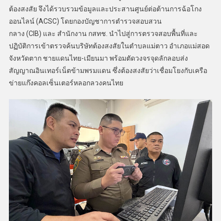
ต้องสงสัย จึงได้รวบรวมข้อมูลและประสานศูนย์ต่อต้านการฉ้อโกง
ออนไลน์ (ACSC) โดยกองบัญชาการตำรวจสอบสวน
กลาง (CIB) และ สำนักงาน กสทช. นำไปสู่การตรวจสอบพื้นที่และ
ปฏิบัติการเข้าตรวจค้นบริษัทต้องสงสัยในตำบลแม่ตาว อำเภอแม่สอด
จังหวัดตาก ชายแดนไทย-เมียนมา พร้อมตัดวงจรจุดลักลอบส่ง
สัญญาณอินเทอร์เน็ตข้ามพรมแดน ซึ่งต้องสงสัยว่าเชื่อมโยงกับเครือ
ข่ายแก๊งคอลเซ็นเตอร์หลอกลวงคนไทย