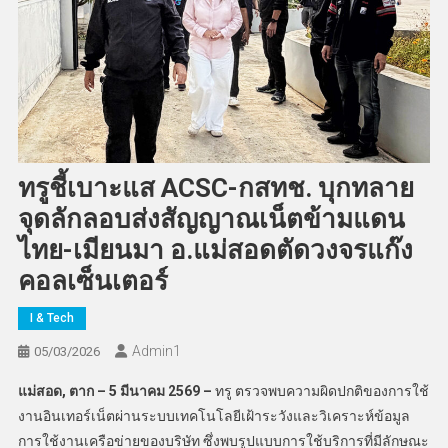
ทรูชี้เบาะแส ACSC-กสทช. บุกทลาย
จุดลักลอบส่งสัญญาณเน็ตข้ามแดน
ไทย-เมียนมา อ.แม่สอดตัดวงจรแก๊ง
คอลเซ็นเตอร์
I & Tech
Admin​1
05/03/2026
แม่สอด
,
ตาก
–
5
มีนาคม
2569 –
ทรู ตรวจพบความผิดปกติของการใช้
งานอินเทอร์เน็ตผ่านระบบเทคโนโลยีเฝ้าระวังและวิเคราะห์ข้อมูล
การใช้งานเครือข่ายของบริษัท ซึ่งพบรูปแบบการใช้บริการที่มีลักษณะ