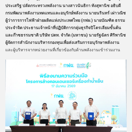
ประเสริฐ ปลัดกระทรวงพลังงาน นางสาวนันธิกา ทังสุพานิช อธิบดี
กรมพัฒนาพลังงานทดแทนและอนุรักษ์พลังงาน
นายนรินทร์ เผ่าวณิช
ผู้ว่าการการไฟฟ้าฝ่ายผลิตแห่งประเทศไทย (กฟผ.)
นายบัณฑิต ธรรม
ประจําจิต ประธานเจ้าหน้าที่ปฏิบัติการกลุ่มธุรกิจปิโตรเลียมขั้นต้น
และก๊าซธรรมชาติ บริษัท ปตท. จำกัด (มหาชน) นายรัฐฉัตร ศิริพานิช
ผู้จัดการสำนักงานบริหารกองทุนเพื่อส่งเสริมการอนุรักษาพลังงาน
และผู้บริหารจากหน่วยงานที่เกี่ยวข้องกับด้านพลังงานเข้าร่วมงาน