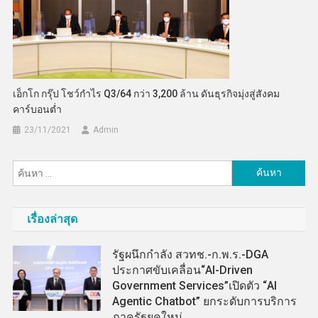
เอ็กโก กรุ๊ป โชว์กำไร Q3/64 กว่า 3,200 ล้าน ดันธุรกิจมุ่งสู่สังคม
คาร์บอนต่ำ
23/11/2021
Admin
ค้นหา
สำหรับ:
เรื่องล่าสุด
รัฐผนึกกำลัง สวทช.-ก.พ.ร.-DGA
ประกาศขับเคลื่อน“AI-Driven
Government Services”เปิดตัว “AI
Agentic Chatbot” ยกระดับการบริการ
ภาครัฐยุคใหม่