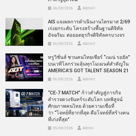
06/08/2026
Admin​1
AIS แจงผลการดำเนินงานไตรมาส 2/69
เร่งยกระดับ โครงสร้างพื้นฐานดิจิทัล
อัจฉริยะ ต่อยอดธุรกิจดิจิทัลครบวงจร
06/08/2026
Admin​1
ทรูวิชั่นส์ ชวนคนไทยเชียร์ “เนเน่ รอยัล”
บนเวทีโลกร่วมลุ้นทุกโมเมนต์สำคัญใน
AMERICA’S GOT TALENT SEASON 21
06/08/2026
Admin​1
“CE-7 MATCH” ก้าวสำคัญสู่ภารกิจ
สำรวจดวงจันทร์ระดับโลก บทพิสูจน์
ศักยภาพคนไทย ด้วยความเชื่อที่
ว่า “โจทย์ที่ยากที่สุด คือโจทย์ที่สร้างคน
ที่เก่งที่สุด”
05/08/2026
Admin