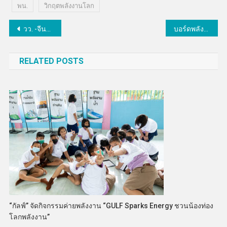
พน.
วิกฤตพลังงานโลก
แนะแนว
วว. -จีนหารือความร่วมมือการวิจัยและพัฒนาเทคโนโลยีทางการแพทย์ สร้างเครือข่ายความร่วมมือ วทน. ระดับนานาชาติ
บอร์ดพลังงานนิวเคลียร์ไฟเขียวนโยบายพลังงานนิวเคลียร์แห่งชาติ เดินหน้าพลังงานสะอาด ยกระดับการแพทย์ อุตสาหกรรม
เรื่อง
RELATED POSTS
“กัลฟ์” จัดกิจกรรมค่ายพลังงาน “GULF Sparks Energy ชวนน้องท่อง
โลกพลังงาน”