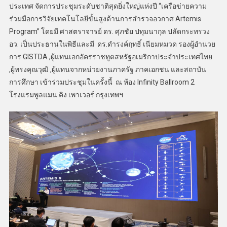
ประเทศ จัดการประชุมระดับชาติสุดยิ่งใหญ่แห่งปี “เครือข่ายความ
ร่วมมือการวิจัยเทคโนโลยีขั้นสูงด้านการสำรวจอวกาศ Artemis
Program” โดยมี ศาสตราจารย์ ดร. ศุภชัย ปทุมนากุล ปลัดกระทรวง
อว. เป็นประธานในพิธีและมี ดร.ดำรงค์ฤทธิ์ เนียมหมวด รองผู้อำนวย
การ GISTDA ,ผู้แทนเอกอัครราชทูตสหรัฐอเมริกาประจำประเทศไทย
,ผู้ทรงคุณวุฒิ ,ผู้แทนจากหน่วยงานภาครัฐ ภาคเอกชน และสถาบัน
การศึกษา เข้าร่วมประชุมในครั้งนี้ ณ ห้อง Infinity Ballroom 2
โรงแรมพูลแมน คิง เพาเวอร์ กรุงเทพฯ