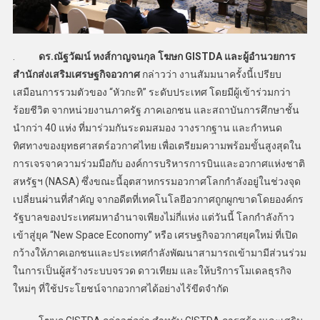
.
ดร.ณัฐวัฒน์ หงส์กาญจนกุล โฆษก GISTDA และผู้อำนวยการ
สำนักส่งเสริมเศรษฐกิจอวกาศ
กล่าวว่า งานสัมมนาครั้งนี้เปรียบ
เสมือนการรวมตัวของ “หัวกะทิ” ระดับประเทศ โดยมีผู้เข้าร่วมกว่า
ร้อยชีวิต จากหน่วยงานภาครัฐ ภาคเอกชน และสถาบันการศึกษาชั้น
นำกว่า 40 แห่ง ที่มาร่วมกันระดมสมอง วางรากฐาน และกำหนด
ทิศทางของยุทธศาสตร์อวกาศไทย เพื่อเตรียมความพร้อมขั้นสูงสุดใน
การเจรจาความร่วมมือกับ องค์การบริหารการบินและอวกาศแห่งชาติ
สหรัฐฯ (NASA) ซึ่งขณะนี้อุตสาหกรรมอวกาศโลกกำลังอยู่ในช่วงจุด
เปลี่ยนผ่านที่สำคัญ จากอดีตที่เทคโนโลยีอวกาศถูกผูกขาดโดยองค์กร
รัฐบาลของประเทศมหาอำนาจเพียงไม่กี่แห่ง แต่วันนี้ โลกกำลังก้าว
เข้าสู่ยุค “New Space Economy” หรือ เศรษฐกิจอวกาศยุคใหม่ ที่เปิด
กว้างให้ภาคเอกชนและประเทศกำลังพัฒนาสามารถเข้ามามีส่วนร่วม
ในการเป็นผู้สร้างระบบจรวด ดาวเทียม และให้บริการโมเดลธุรกิจ
ใหม่ๆ ที่ใช้ประโยชน์จากอวกาศได้อย่างไร้ขีดจำกัด