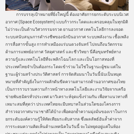
การบรรลุเป้าหมายที่ยิ่งใหญ่นี้ ต้องอาศัยการยกระดับระบบนิเวศ
อวกาศ (Space Ecosystem) แบบก้าวกระโดดและครอบคลุมในทุกมิติ
ไม่ว่าจะเป็นด้านวิศวกรรมจรวด ยานอวกาศ เทคโนโลยีการลงจอด
ระบบสนับสนุนการดำรงชีพของนักบินอวกาศ ระบบพลังงาน เชื้อเพลิง
การสื่อสารขั้นสูง การทำเหมืองแร่บนดวงจันทร์ ไปจนถึงนวัตกรรม
ด้านการแพทย์อวกาศ วัสดุศาสตร์ และชีววิทยา นี่คือขุมทรัพย์ทาง
ความรู้และเทคโนโลยีที่จะพลิกโฉมโลก และเป็นโอกาสทองที่
ประเทศไทยจำเป็นต้องกระโดดเข้าร่วม ไม่ใช่ในฐานะผู้ชม แต่ใน
ฐานะผู้ร่วมสร้างประวัติศาสตร์ การจัดสัมมนาในวันนี้นับเป็นหมุด
หมายที่สำคัญยิ่งในการผลักดันขีดความสามารถด้านอวกาศของไทย
เป็นการรวบรวมความก้าวหน้าทางเทคโนโลยีและงานวิจัยจากเครือ
ข่ายพันธมิตรทั่วประเทศ มาวิเคราะห์จุดแข็งร่วมกัน เพื่อหาแนวทางที่
เหมาะสมที่สุดว่า ประเทศไทยจะมีบทบาทในส่วนใดของโครงการ
สำรวจอวกาศนานาชาติได้บ้าง เพื่อตอกย้ำความมุ่งมั่นของเราในการ
ยกระดับองค์ความรู้ให้ทัดเทียมระดับสากล ซึ่งผลลัพธ์อันล้ำค่าจาก
การระดมความคิดเห็นด้านเทคนิคในวันนี้ จะไม่หยุดอยู่แค่ในห้อง
ประชุม แต่จะถูกนำไปต่อยอดเป็น “สมุดปกขาว” หรือข้อเสนอเชิง