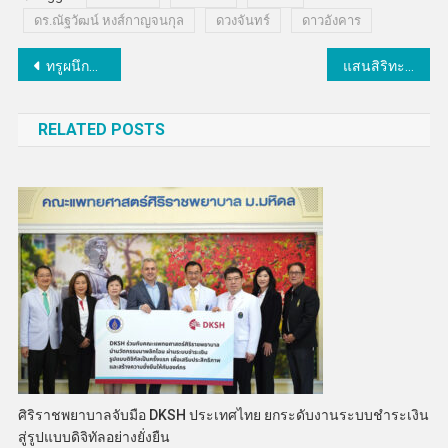
ดร.ณัฐวัฒน์ หงส์กาญจนกุล
ดวงจันทร์
ดาวอังคาร
แนะแนว
ทรูผนึกแอนท์เวิร์ค ผู้นำโดรนโลจิสติกส์ระดับโลก เปิดนวัตกรรม “โดรน AI” ยกระดับระบบขนส่งไทยสู่โลจิสติกส์อัจฉริยะ
แสนสิริทะลุเป้าปิดยอดขายมหกรรมบ้านฯ 2,000 ล้าน ดันยอดขายไตรมาส 1 ปี 69 โตตามแผน
เรื่อง
RELATED POSTS
ศิริราชพยาบาลจับมือ DKSH ประเทศไทย ยกระดับงานระบบชำระเงิน
สู่รูปแบบดิจิทัลอย่างยั่งยืน