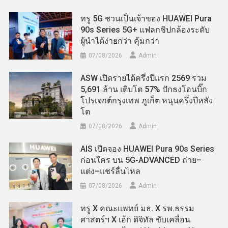
ทรู 5G ชวนเป็นเจ้าของ HUAWEI Pura
90s Series 5G+ แฟลกชิปกล้องระดับ
ผู้นำได้ง่ายกว่า คุ้มกว่า
07/08/2026
Admin
ASW เปิดรายได้ครึ่งปีแรก 2569 รวม
5,691 ล้าน เติบโต 57% ปักธงโอนบิ๊ก
โปรเจกต์กรุงเทพ ภูเก็ต หนุนครึ่งปีหลัง
โต
07/08/2026
Admin
AIS เปิดจอง HUAWEI Pura 90s Series
ก่อนใคร บน 5G-ADVANCED ถ่าย–
แต่ง–แชร์ลื่นไหล
07/08/2026
Admin
ทรู X คณะแพทย์ มธ. X รพ.ธรรม
ศาสตร์ฯ X เอ้ก ดิจิทัล ขับเคลื่อน