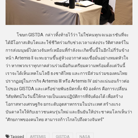
โฆษก GISTDA กล่าวทิ้งท้ายไว้ว่า ไม่ใช่คนทุกเจเนอเรชันที่จะ
ได้มีโอกาสเติบโตและใช้ชีวิตร่วมกับช่วงเวลาแห่งประวัติศาสตร์ใน
การส่งมนุษย์ไปดวงจันทร์เหมือนที่กำลังจะเกิดขึ้นนี้ในอีกไม่กี่วันข้าง
หน้า Artemis II จะทะยานขึ้นสู่ห้วงอวกาศ ผมเชื่อมั่นอย่างหมดหัวใจ
ว่า หากพวกเราทุกภาคส่วนร่วมมือกันเตรียมความพร้อมตั้งแต่วันนี้
เราจะได้เห็นเทคโนโลยี ธงชาติไทย และการมีส่วนร่วมของคนไทย
ปรากฏอยู่ในภารกิจ Artemis III หรือ Artemis IV อย่างแน่นอนก้าวต่อ
ไปของ GISTDA และเครือข่ายพันธมิตรทั้ง 40 องค์กร คือการเปลี่ยน
วิสัยทัศน์ในวันนี้ให้กลายเป็นแผนปฏิบัติการที่จับต้องได้ เพื่อสร้าง
โอกาสทางเศรษฐกิจ ยกระดับอุตสาหกรรมในประเทศ สร้างแรง
บันดาลใจให้กับเยาวชนคนรุ่นใหม่ และยืนยันให้ประชาคมโลกเห็นว่า
“ศักยภาพของคนไทย สามารถก้าวไกลไปถึงดวงจันทร์”
Tagged
ARTEMIS
GISTDA
NASA