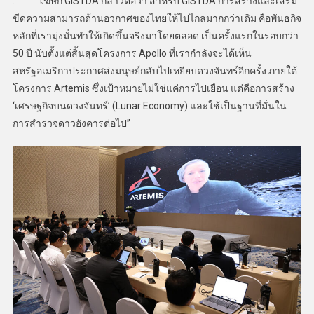
. โฆษก GISTDA กล่าวต่อว่า สำหรับ GISTDA การสร้างและเสริม
ขีดความสามารถด้านอวกาศของไทยให้ไปไกลมากกว่าเดิม คือพันธกิจ
หลักที่เรามุ่งมั่นทำให้เกิดขึ้นจริงมาโดยตลอด เป็นครั้งแรกในรอบกว่า
50 ปี นับตั้งแต่สิ้นสุดโครงการ Apollo ที่เรากำลังจะได้เห็น
สหรัฐอเมริกาประกาศส่งมนุษย์กลับไปเหยียบดวงจันทร์อีกครั้ง ภายใต้
โครงการ Artemis ซึ่งเป้าหมายไม่ใช่แค่การไปเยือน แต่คือการสร้าง
‘เศรษฐกิจบนดวงจันทร์’ (Lunar Economy) และใช้เป็นฐานที่มั่นใน
การสำรวจดาวอังคารต่อไป”