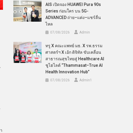
AIS เปิดจอง HUAWEI Pura 90s
Series ก่อนใคร บน 5G-
ADVANCED ถ่าย–แต่ง–แชร์ลื่น
ไหล
07/08/2026
Admin
ทรู X คณะแพทย์ มธ. X รพ.ธรรม
ศาสตร์ฯ X เอ้ก ดิจิทัล ขับเคลื่อน
สาธารณสุขไทยสู่ Healthcare AI
ชูไฮไลต์ “Thammasat–True AI
น
Health Innovation Hub”
07/08/2026
Admin​1
ร
อา