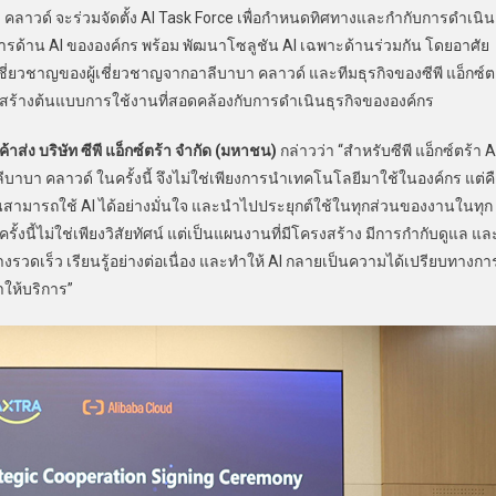
 คลาวด์ จะร่วมจัดตั้ง AI Task Force เพื่อกำหนดทิศทางและกำกับการดำเนิน
รด้าน AI ขององค์กร พร้อม พัฒนาโซลูชัน AI เฉพาะด้านร่วมกัน โดยอาศัย
ี่ยวชาญของผู้เชี่ยวชาญจากอาลีบาบา คลาวด์ และทีมธุรกิจของซีพี แอ็กซ์ต
ื่อสร้างต้นแบบการใช้งานที่สอดคล้องกับการดำเนินธุรกิจขององค์กร
่ง บริษัท ซีพี แอ็กซ์ตร้า จำกัด (มหาชน)
กล่าวว่า “สำหรับซีพี แอ็กซ์ตร้า A
าลีบาบา คลาวด์ ในครั้งนี้ จึงไม่ใช่เพียงการนำเทคโนโลยีมาใช้ในองค์กร แต่ค
ามารถใช้ AI ได้อย่างมั่นใจ และนำไปประยุกต์ใช้ในทุกส่วนของงานในทุก
ั้งนี้ไม่ใช่เพียงวิสัยทัศน์ แต่เป็นแผนงานที่มีโครงสร้าง มีการกำกับดูแล แล
่างรวดเร็ว เรียนรู้อย่างต่อเนื่อง และทำให้ AI กลายเป็นความได้เปรียบทางกา
ราให้บริการ”