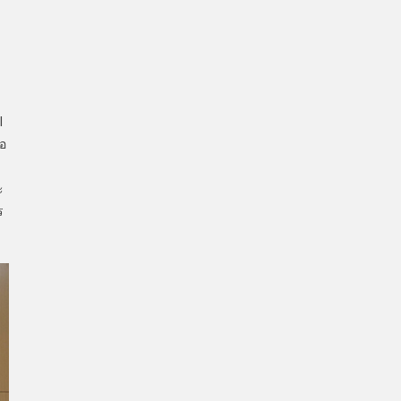
I
ือ
ะ
ร