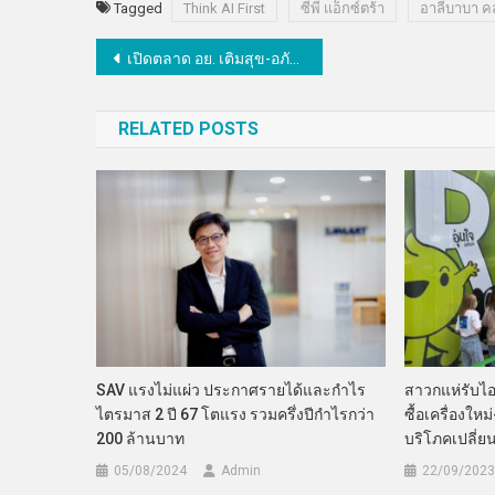
Tagged
Think AI First
ซีพี แอ็กซ์ตร้า
อาลีบาบา ค
แนะแนว
เปิดตลาด อย. เติมสุข-อภัยภูเบศร รวบรวมสูตรถนอมอาหาร แจกฟรีกว่า 200 ตำรับ
เรื่อง
RELATED POSTS
SAV แรงไม่แผ่ว ประกาศรายได้และกำไร
สาวกแห่รับไอโ
ไตรมาส 2 ปี 67 โตแรง รวมครึ่งปีกำไรกว่า
ซื้อเครื่องใหม
200 ล้านบาท
บริโภคเปลี่ยนม
05/08/2024
Admin
22/09/2023