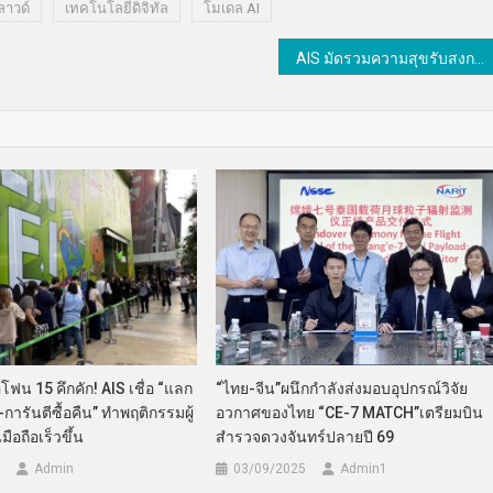
ลาวด์
เทคโนโลยีดิจิทัล
โมเดล AI
AIS มัดรวมความสุขรับสงกรานต์ สาดโปรว้าวใช้ AIS Points 1 คะแนนแลกสิทธิพิเศษจัดเต็มโปรอยู่บ้านอุ่นใจ ส่วนลดดีไวซ์ทุกค่าย
ฟน 15 คึกคัก! AIS เชื่อ “แลก
“ไทย-จีน”ผนึกกำลังส่งมอบอุปกรณ์วิจัย
่-การันตีซื้อคืน” ทำพฤติกรรมผู้
อวกาศของไทย “CE-7 MATCH”เตรียมบิน
ือถือเร็วขึ้น
สำรวจดวงจันทร์ปลายปี 69
Admin
03/09/2025
Admin​1