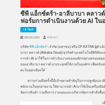
ซีพี แอ็กซ์ตร้า-อาลีบาบา คลาว
ฟอร์มการดำเนินงานด้วย AI ในอ
I & Tech
Admin​1
08/04/2026
บริษัท
ซีพี แอ็กซ์ตร้า
จำกัด (มหาชน) หรือ CP AXTRA ผู้ดำเน
บาบา คลาวด์ (Alibaba Cloud) ธุรกิจด้านเทคโนโลยีดิจิทัลแล
การนำ AI มาใช้ในการดำเนินงานขององค์กรอย่างครอบคลุม ภา
ของอาลีบาบา คลาวด์ มาประยุกต์ใช้ภายในองค์กร เพื่อสนับ
ตะวันออกเฉียงใต้
ความร่วมมือครั้งนี้มีเป้าหมายสำคัญในการปลูกฝังแนวคิด “T
พนักงานในทุกสายงาน ให้สามารถนำ AI มาใช้เป็นเครื่องม
จัดการสินค้า รวมถึงการวางแผนและบริหารจัดการคำสั่งซื้อแ
เพื่อ