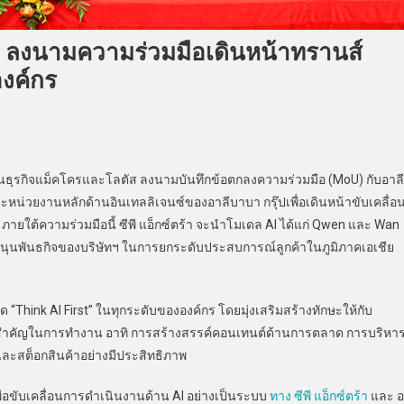
ด์ ลงนามความร่วมมือเดินหน้าทรานส์
งค์กร
ินธุรกิจแม็คโครและโลตัส ลงนามบันทึกข้อตกลงความร่วมมือ (MoU) กับอาลี
ะหน่วยงานหลักด้านอินเทลลิเจนซ์ของอาลีบาบา กรุ๊ปเพื่อเดินหน้าขับเคลื่อ
ยใต้ความร่วมมือนี้ ซีพี แอ็กซ์ตร้า จะนำโมเดล AI ได้แก่ Qwen และ Wan
สนุนพันธกิจของบริษัทฯ ในการยกระดับประสบการณ์ลูกค้าในภูมิภาคเอเชีย
hink AI First” ในทุกระดับขององค์กร โดยมุ่งเสริมสร้างทักษะให้กับ
ือสำคัญในการทำงาน อาทิ การสร้างสรรค์คอนเทนต์ด้านการตลาด การบริหา
ละสต็อกสินค้าอย่างมีประสิทธิภาพ
ขับเคลื่อนการดำเนินงานด้าน AI อย่างเป็นระบบ
ทาง ซีพี แอ็กซ์ตร้า
และ 