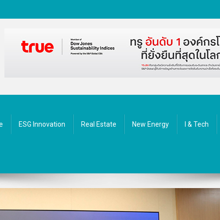
ัตกรรม
e
ESG Innovation
Real Estate
New Energy
I & Tech