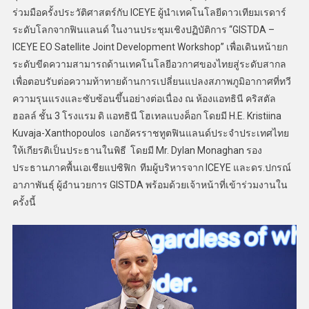
ร่วมมือครั้งประวัติศาสตร์กับ ICEYE ผู้นำเทคโนโลยีดาวเทียมเรดาร์
ระดับโลกจากฟินแลนด์ ในงานประชุมเชิงปฏิบัติการ “GISTDA –
ICEYE EO Satellite Joint Development Workshop” เพื่อเดินหน้ายก
ระดับขีดความสามารถด้านเทคโนโลยีอวกาศของไทยสู่ระดับสากล
เพื่อตอบรับต่อความท้าทายด้านการเปลี่ยนแปลงสภาพภูมิอากาศที่ทวี
ความรุนแรงและซับซ้อนขึ้นอย่างต่อเนื่อง ณ ห้องแอทธินี คริสตัล
ฮอลล์ ชั้น 3 โรงแรม ดิ แอทธินี โฮเทลแบงค็อก โดยมี H.E. Kristiina
Kuvaja-Xanthopoulos เอกอัครราชทูตฟินแลนด์ประจำประเทศไทย
ให้เกียรติเป็นประธานในพิธี โดยมี Mr. Dylan Monaghan รอง
ประธานภาคพื้นเอเชียแปซิฟิก ทีมผู้บริหารจาก ICEYE และดร.ปกรณ์
อาภาพันธุ์ ผู้อำนวยการ GISTDA พร้อมด้วยเจ้าหน้าที่เข้าร่วมงานใน
ครั้งนี้