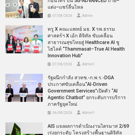
ก่อนใคร บน 5G-ADVANCED ถ่าย–
แต่ง–แชร์ลื่นไหล
07/08/2026
Admin
ทรู X คณะแพทย์ มธ. X รพ.ธรรม
ศาสตร์ฯ X เอ้ก ดิจิทัล ขับเคลื่อน
สาธารณสุขไทยสู่ Healthcare AI ชู
ไฮไลต์ “Thammasat–True AI Health
Innovation Hub”
07/08/2026
Admin​1
รัฐผนึกกำลัง สวทช.-ก.พ.ร.-DGA
ประกาศขับเคลื่อน“AI-Driven
Government Services”เปิดตัว “AI
Agentic Chatbot” ยกระดับการบริการ
ภาครัฐยุคใหม่
06/08/2026
Admin​1
AIS แจงผลการดำเนินงานไตรมาส 2/69
เร่งยกระดับ โครงสร้างพื้นฐานดิจิทัล