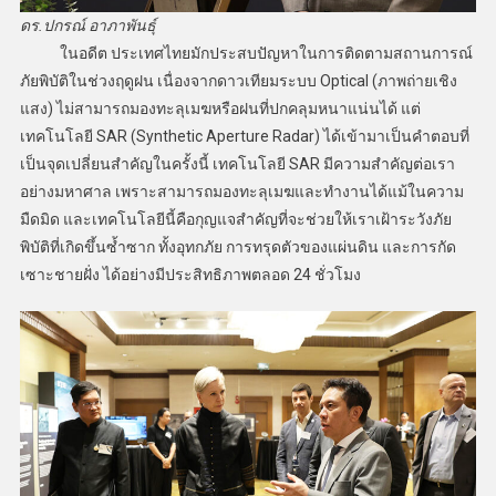
ดร.ปกรณ์ อาภาพันธุ์
ในอดีต ประเทศไทยมักประสบปัญหาในการติดตามสถานการณ์
ภัยพิบัติในช่วงฤดูฝน เนื่องจากดาวเทียมระบบ Optical (ภาพถ่ายเชิง
แสง) ไม่สามารถมองทะลุเมฆหรือฝนที่ปกคลุมหนาแน่นได้ แต่
เทคโนโลยี SAR (Synthetic Aperture Radar) ได้เข้ามาเป็นคำตอบที่
เป็นจุดเปลี่ยนสำคัญในครั้งนี้ เทคโนโลยี SAR มีความสำคัญต่อเรา
อย่างมหาศาล เพราะสามารถมองทะลุเมฆและทำงานได้แม้ในความ
มืดมิด และเทคโนโลยีนี้คือกุญแจสำคัญที่จะช่วยให้เราเฝ้าระวังภัย
พิบัติที่เกิดขึ้นซ้ำซาก ทั้งอุทกภัย การทรุดตัวของแผ่นดิน และการกัด
เซาะชายฝั่ง ได้อย่างมีประสิทธิภาพตลอด 24 ชั่วโมง