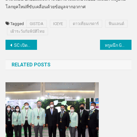
โลกยุคใหม่ที่ขับเคลื่อนด้วยข้อมูลจากอวกาศ
Tagged
GISTDA
ICEYE
ดาวเทียมเรดาร์
ฟินแลนด์
เฝ้าระวังภัยพิบัติไทย
แนะแนว
SC เปิดดีล “SC is NOW” บุกเซ็นทรัล ลาดพร้าว อัดแคมเปญอยู่ฟรี 3 ปี ฟรีค่าโอน กู้บ้านง่าย วงเงินสูง
ทรูผนึก Google เปิดตัว “AI for All Thais” จับมืออว. -เครือข่ายมหาวิทยาลัย ยกระดับการเรียน AI สู่ระบบมหาวิทยาลัย
เรื่อง
RELATED POSTS