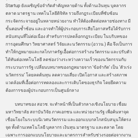
Startup ยังเผชิญข้อจำกัดสำคัญหลายด้าน ทั้งด้านเงินทุน บุคลากร
ตลาด มาตรฐาน เทคโนโลยีดิจิทัล รวมถึงกฎระเบียบที่ซับซ้อน
กระจัดกระจายอยู่ในหลายหน่วยงาน ทำให้ต้องติดต่อหลายช่องทาง มี
ขั้นตอนซ้ำซ้อน และอาจทำให้ผู้ประกอบการเสียโอกาสหรือได้รับการ
สนับสนุนที่ไม่ต่อเนื่อง สำหรับการปลดล็อกกฎระเบียบ ในบริบทของ
การอุดมศึกษา วิทยาศาสตร์ วิจัยและนวัตกรรม (อววน.) คือ จึงเป็นการ
ทำให้กฎหมายและกลไกภาครัฐเอื้อต่อการสร้างนวัตกรรม และปรับตัว
ได้ทันต่อเทคโนโลยี ลดช่องว่างระหว่างความเร็วของนวัตกรรมกับ
กระบวนการรัฐ เปลี่ยนบทบาทของกฎหมายจาก ‘ข้อจำกัด’ เป็น ‘ตัวเร่ง
นวัตกรรม’ โดยลดต้นทุน ลดความเสี่ยง เปิดโอกาส และสร้างสภาพ
แวดล้อมที่เอื้อต่อการทดลองและการเติบโตของธุรกิจ โดยยึดความ
ต้องการของผู้ประกอบการเป็นศูนย์กลาง
บทบาทของ สอวช. จะทำหน้าที่เป็นตัวกลางเชิงนโยบาย เชื่อม
มหาวิทยาลัย สถาบันวิจัย ภาคเอกชน และหน่วยงานรัฐ เพื่อค้นหาจุด
เชื่อมโยงในระบบนิเวศนวัตกรรม และออกแบบกลไกสนับสนุนให้ตรง
จุด ทั้งด้านเทคโนโลยี บุคลากร เงินทุน มาตรฐาน และตลาด โดย
เฉพาะการออกแบบนโยบายและมาตรการสำหรับช่วงรอยต่อจากงาน