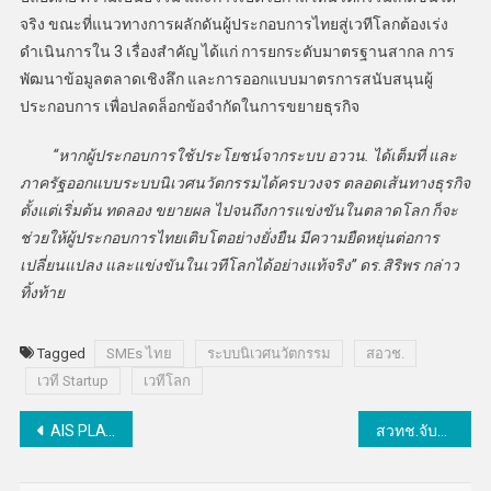
จริง ขณะที่แนวทางการผลักดันผู้ประกอบการไทยสู่เวทีโลกต้องเร่ง
ดำเนินการใน 3 เรื่องสำคัญ ได้แก่ การยกระดับมาตรฐานสากล การ
พัฒนาข้อมูลตลาดเชิงลึก และการออกแบบมาตรการสนับสนุนผู้
ประกอบการ เพื่อปลดล็อกข้อจำกัดในการขยายธุรกิจ
“หากผู้ประกอบการใช้ประโยชน์จากระบบ อววน. ได้เต็มที่ และ
ภาครัฐออกแบบระบบนิเวศนวัตกรรมได้ครบวงจร ตลอดเส้นทางธุรกิจ
ตั้งแต่เริ่มต้น ทดลอง ขยายผล ไปจนถึงการแข่งขันในตลาดโลก ก็จะ
ช่วยให้ผู้ประกอบการไทยเติบโตอย่างยั่งยืน มีความยืดหยุ่นต่อการ
เปลี่ยนแปลง และแข่งขันในเวทีโลกได้อย่างแท้จริง” ดร.สิริพร กล่าว
ทิ้งท้าย
Tagged
SMEs ไทย
ระบบนิเวศนวัตกรรม
สอวช.
เวที Startup
เวทีโลก
แนะแนว
AIS PLAY ผนึก กกท. คว้าสิทธิ์ยิงสด “เอเชียนเกมส์ 2026” – “เอเชียนพาราเกมส์ 2026”ในฐานะ Official Broadcaster
สวทช.จับมือมข.-รพ.ร้อยเอ็ด ปั้นนวัตกรรมรามาน AI ‘SERS-TB’ ขับเคลื่อน ‘Wellness Economy’ หยุดภัยเงียบ “วัณโรคแฝง”
เรื่อง