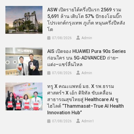
ASW เปิดรายได้ครึ่งปีแรก 2569 รวม
5,691 ล้าน เติบโต 57% ปักธงโอนบิ๊ก
โปรเจกต์กรุงเทพ ภูเก็ต หนุนครึ่งปีหลัง
โต
07/08/2026
Admin
AIS เปิดจอง HUAWEI Pura 90s Series
ก่อนใคร บน 5G-ADVANCED ถ่าย–
แต่ง–แชร์ลื่นไหล
07/08/2026
Admin
ทรู X คณะแพทย์ มธ. X รพ.ธรรม
ศาสตร์ฯ X เอ้ก ดิจิทัล ขับเคลื่อน
สาธารณสุขไทยสู่ Healthcare AI ชู
ไฮไลต์ “Thammasat–True AI Health
Innovation Hub”
07/08/2026
Admin​1