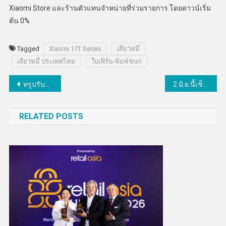
Xiaomi Store และร้านตัวแทนจำหน่ายที่ร่วมรายการ โดยดาวน์เริ่ม
ต้น 0%
Tagged
Xiaomi 17T Series
เสียวหมี่
เสียวหมี่ ประเทศไทย
ใบเฟิร์น-พิมพ์ชนก
แนะแนว
ทรูปรับโฉม “True AF 2026” คืนชีพเรียลลิตี้ในตำนาน
2 มิ.ย.นี้เช็กลิสต์ให้พร้อมก่อนจองเลขบัญชีที่เลือกได้ครั้งแรกกับ CLICX Virtual Bank รายแรกของไทย
เรื่อง
RELATED POSTS