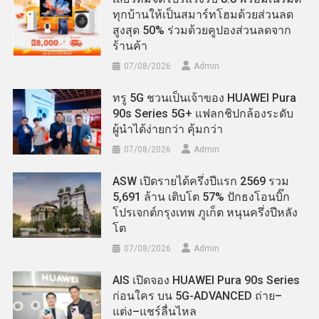
ทุกบ้านให้เป็นสมาร์ทโฮมด้วยส่วนลด
สูงสุด 50% ร่วมด้วยคูปองส่วนลดจาก
ร้านค้า
07/08/2026
Admin
ทรู 5G ชวนเป็นเจ้าของ HUAWEI Pura
90s Series 5G+ แฟลกชิปกล้องระดับ
ผู้นำได้ง่ายกว่า คุ้มกว่า
07/08/2026
Admin
ASW เปิดรายได้ครึ่งปีแรก 2569 รวม
5,691 ล้าน เติบโต 57% ปักธงโอนบิ๊ก
โปรเจกต์กรุงเทพ ภูเก็ต หนุนครึ่งปีหลัง
โต
07/08/2026
Admin
AIS เปิดจอง HUAWEI Pura 90s Series
ก่อนใคร บน 5G-ADVANCED ถ่าย–
แต่ง–แชร์ลื่นไหล