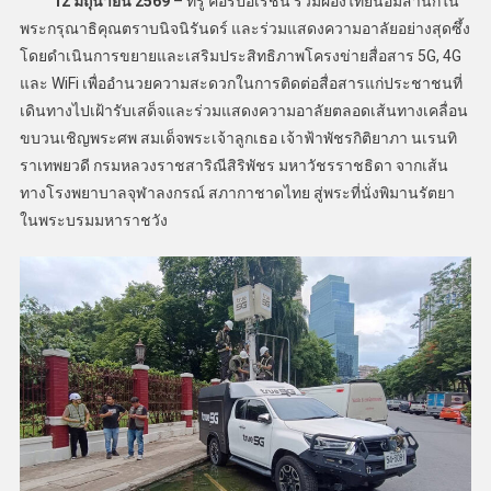
12
มิถุนายน
2569
– ทรู คอร์ปอเรชั่น ร่วมผองไทยน้อมสำนึกใน
พระกรุณาธิคุณตราบนิจนิรันดร์ และร่วมแสดงความอาลัยอย่างสุดซึ้ง
โดยดำเนินการขยายและเสริมประสิทธิภาพโครงข่ายสื่อสาร 5G, 4G
และ WiFi เพื่ออำนวยความสะดวกในการติดต่อสื่อสารแก่ประชาชนที่
เดินทางไปเฝ้ารับเสด็จและร่วมแสดงความอาลัยตลอดเส้นทางเคลื่อน
ขบวนเชิญพระศพ สมเด็จพระเจ้าลูกเธอ เจ้าฟ้าพัชรกิติยาภา นเรนทิ
ราเทพยวดี กรมหลวงราชสาริณีสิริพัชร มหาวัชรราชธิดา จากเส้น
ทางโรงพยาบาลจุฬาลงกรณ์ สภากาชาดไทย สู่พระที่นั่งพิมานรัตยา
ในพระบรมมหาราชวัง