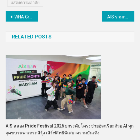
แสดงความอาลัย
แนะแนว
WHA Group ผนึก 6 พันธมิตรยกระดับโครงการ “WeCYCLE”การจัดการของเสียครบวงจร สู่สังคมคาร์บอนต่ำ
AIS ร่วมถวายความอาลัยสมเด็จพระเจ้าลูกเธอ เจ้าฟ้าพัชรกิติยาภาฯเสริมโครงข่าย 5G, Free WiFi พร้อมจุดชาร์จแบต น้ำดื่ม
เรื่อง
RELATED POSTS
AIS ฉลอง Pride Festival 2026 ยกระดับโครงข่ายอัจฉริยะด้วย AI ทุก
จุดขบวนพาเหรดสีรุ้ง เสิร์ฟสิทธิพิเศษ-ความบันเทิง