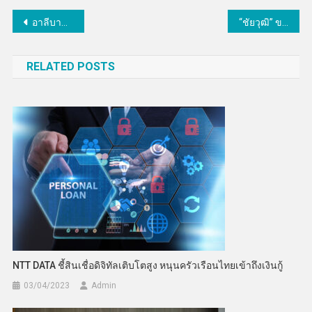
แนะแนว
อาลีบาบา เปิดตัวเทศกาลเถาเป่า เมกเกอร์ เฟสติวัล
“ชัยวุฒิ” ขอความร่วมมือ กสทช. ยกเว้นค่าบริการสายด่วนโควิด
เรื่อง
RELATED POSTS
NTT DATA ชี้สินเชื่อดิจิทัลเติบโตสูง หนุนครัวเรือนไทยเข้าถึงเงินกู้
03/04/2023
Admin